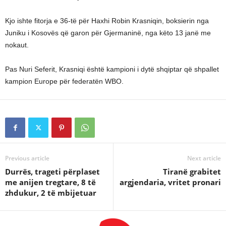
Kjo ishte fitorja e 36-të për Haxhi Robin Krasniqin, boksierin nga
Juniku i Kosovës që garon për Gjermaninë, nga këto 13 janë me
nokaut.
Pas Nuri Seferit, Krasniqi është kampioni i dytë shqiptar që shpallet
kampion Europe për federatën WBO.
Previous article
Next article
Durrës, trageti përplaset
Tiranë grabitet
me anijen tregtare, 8 të
argjendaria, vritet pronari
zhdukur, 2 të mbijetuar