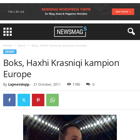
Home
Sport
Boks, Haxhi Krasniqi kampion Europe
SPORT
Boks, Haxhi Krasniqi kampion
Europe
By
Lajmetshqip
-
21 October, 2011
1180
0