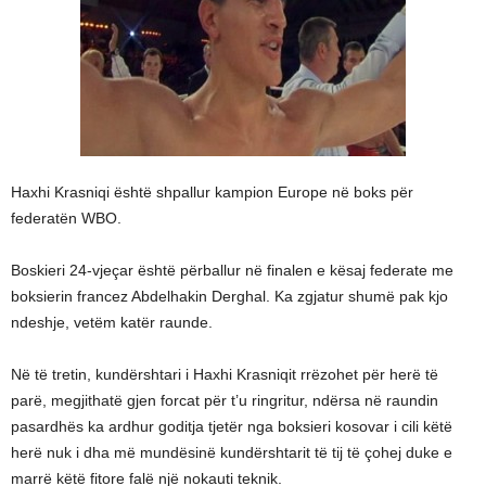
Haxhi Krasniqi është shpallur kampion Europe në boks për
federatën WBO.
Boskieri 24-vjeçar është përballur në finalen e kësaj federate me
boksierin francez Abdelhakin Derghal. Ka zgjatur shumë pak kjo
ndeshje, vetëm katër raunde.
Në të tretin, kundërshtari i Haxhi Krasniqit rrëzohet për herë të
parë, megjithatë gjen forcat për t’u ringritur, ndërsa në raundin
pasardhës ka ardhur goditja tjetër nga boksieri kosovar i cili këtë
herë nuk i dha më mundësinë kundërshtarit të tij të çohej duke e
marrë këtë fitore falë një nokauti teknik.