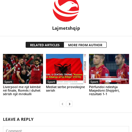
Lajmetshqip
RELATED ARTICLES
MORE FROM AUTHOR
Sport
Sport
Sport
Liverpool me një këmbë
Mediat serbe provokojne
Përfundoi ndeshja
në finale, Romës i duhet
serish
Maqedoni-Shqipëri,
sërish një mrekulli
rezultati 1-1
LEAVE A REPLY