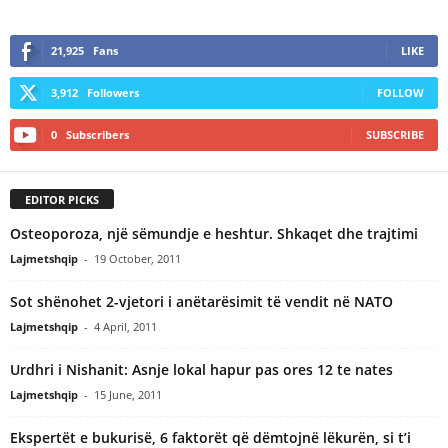
21,925
Fans
LIKE
3,912
Followers
FOLLOW
0
Subscribers
SUBSCRIBE
EDITOR PICKS
Osteoporoza, një sëmundje e heshtur. Shkaqet dhe trajtimi
Lajmetshqip
-
19 October, 2011
Sot shënohet 2-vjetori i anëtarësimit të vendit në NATO
Lajmetshqip
-
4 April, 2011
Urdhri i Nishanit: Asnje lokal hapur pas ores 12 te nates
Lajmetshqip
-
15 June, 2011
Ekspertët e bukurisë, 6 faktorët që dëmtojnë lëkurën, si t’i