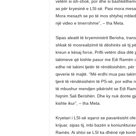
vetëm si ish-shok, por dhe si bashkëtheme
as për kryesinë e LSI-së. Pasi mora mesaz
Mora mesazh se po të mos shtyhej mbledhja e
një video e tmerrshme”, – tha Meta.
Sipas aleatit të kryeministrit Berisha, tran
shkak të mosrealizimit të dëshirës së tij pë
kreun e kësaj force, Prifti vetëm disa dit
takimeve që kishte pasur me Edi Ramën dh
edhe në takimi tjetër të rëndësishëm, për t
qeverie të majtë. “Më erdhi mua pas tak
tjerë të rëndësishëm të PS-së, por edhe n
të mbushur mendjen pikërisht se Edi Rama
hiqnim Sali Berishën. Dhe ky nuk donte gjë 
kishte ikur”, – tha Meta.
Kryetari i LSI-së sqaroi se pavarësisht ofer
krijuar, sipas tij, mbi bazën e koniunktura
Ramës. Ai shtoi se LSI ka dhënë një kontr