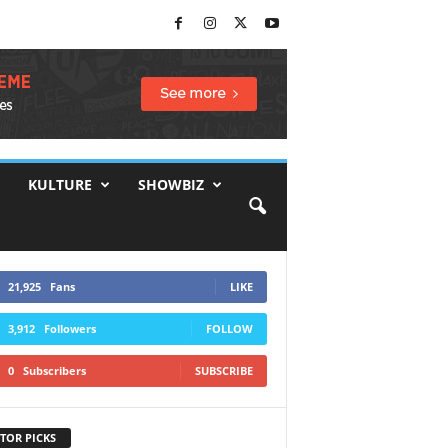
KULTURE
SHOWBIZ
21,925
Fans
LIKE
3,912
Followers
FOLLOW
0
Subscribers
SUBSCRIBE
TOR PICKS