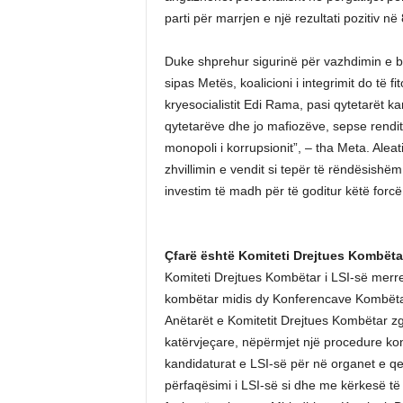
parti për marrjen e një rezultati pozitiv në
Duke shprehur sigurinë për vazhdimin e b
sipas Metës, koalicioni i integrimit do të f
kryesocialistit Edi Rama, pasi qytetarët k
qytetarëve dhe jo mafiozëve, sepse rendite
monopoli i korrupsionit”, – tha Meta. Aleati
zhvillimin e vendit si tepër të rëndësishëm
investim të madh për të goditur këtë forcë 
Çfarë është Komiteti Drejtues Kombëta
Komiteti Drejtues Kombëtar i LSI-së merret
kombëtar midis dy Konferencave Kombëtar
Anëtarët e Komitetit Drejtues Kombëtar 
katërvjeçare, nëpërmjet një procedure kon
kandidaturat e LSI-së për në organet e qe
përfaqësimi i LSI-së si dhe me kërkesë t