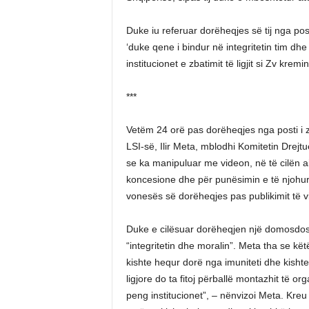
Duke iu referuar dorëheqjes së tij nga pos
‘duke qene i bindur në integritetin tim d
institucionet e zbatimit të ligjit si Zv kremi
***
Vetëm 24 orë pas dorëheqjes nga posti i zë
LSI-së, Ilir Meta, mblodhi Komitetin Drejtu
se ka manipuluar me videon, në të cilën ai 
koncesione dhe për punësimin e të njohurv
vonesës së dorëheqjes pas publikimit të v
Duke e cilësuar dorëheqjen një domosdosh
“integritetin dhe moralin”. Meta tha se kët
kishte hequr dorë nga imuniteti dhe kishte
ligjore do ta fitoj përballë montazhit të 
peng institucionet”, – nënvizoi Meta. Kreu i