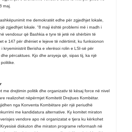
 8 maj.
ashkëpunimit me demokratët edhe për zgjedhjet lokale,
itojë zgjedhjet lokale. “8 maji është problemi më i madh i
anë vendosur që Bashkia e tyre të jetë në shërbim të
t e 147 për dhëniet e lejeve të ndërtimit, ku funksionon
 i kryeministrit Berisha e vlerësoi rolin e LSI-së për
 dhe përcaktues. Kjo dhe arsyeja që, sipas tij, ka një
politike.
r
 me drejtimin politik dhe organizativ të kësaj force në nivel
e realizohet nëpërmjet Komitetit Drejtues Kombëtar.
zgjidhen nga Konventa Kombëtare për një periudhë
kurrimi me kandidatura alternative. Ky komitet miraton
verisjes vendore apo në organizatat e tjera ku kërkohet
ë Kryesisë diskuton dhe miraton programe reformash në