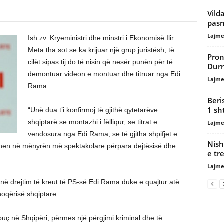
Vild
pasm
Lajme
Ish zv. Kryeministri dhe minstri i Ekonomisë Ilir
Meta tha sot se ka krijuar një grup juristësh, të
Pron
cilët sipas tij do të nisin që nesër punën për të
Durr
demontuar videon e montuar dhe titruar nga Edi
Lajme
Rama.
Beri
1 sh
“Unë dua t’i konfirmoj të gjithë qytetarëve
shqiptarë se montazhi i fëlliqur, se titrat e
Lajme
vendosura nga Edi Rama, se të gjitha shpifjet e
Nish
ohen në mënyrën më spektakolare përpara dejtësisë dhe
e tr
Lajme
në drejtim të kreut të PS-së Edi Rama duke e quajtur atë
hoqërisë shqiptare.
uç në Shqipëri, përmes një përgjimi kriminal dhe të