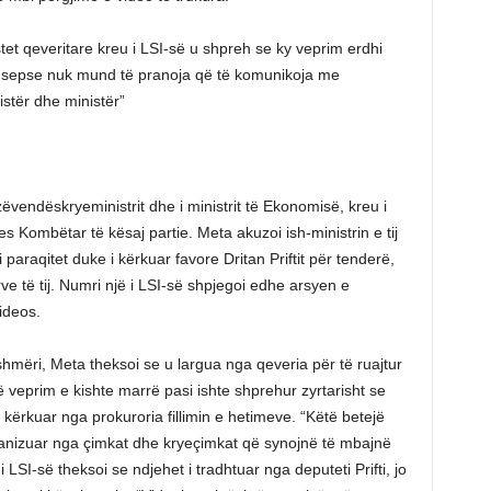
tet qeveritare kreu i LSI-së u shpreh se ky veprim erdhi
he sepse nuk mund të pranoja që të komunikoja me
nistër dhe ministër”
vendëskryeministrit dhe i ministrit të Ekonomisë, kreu i
es Kombëtar të kësaj partie. Meta akuzoi ish-ministrin e tij
paraqitet duke i kërkuar favore Dritan Priftit për tenderë,
e të tij. Numri një i LSI-së shpjegoi edhe arsyen e
ideos.
mëri, Meta theksoi se u largua nga qeveria për të ruajtur
ë veprim e kishte marrë pasi ishte shprehur zyrtarisht se
 kërkuar nga prokuroria fillimin e hetimeve. “Këtë betejë
organizuar nga çimkat dhe kryeçimkat që synojnë të mbajnë
 LSI-së theksoi se ndjehet i tradhtuar nga deputeti Prifti, jo