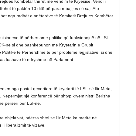
rejtues Kombëtar thirret me vendim të Kryesisë. Vendi i
oftohet të paktën 10 ditë përpara mbajtjes së saj. Ato
gjidhet nga radhët e anëtarëve të Komitetit Drejtues Kombëtar
misioneve të përhershme politike që funksionojnë në LSI
KDK-në si dhe bashkëpunon me Kryetarin e Grupit
olitike të Përhershme të për probleme legjislative, si dhe
pas fushave të ndryshme në Parlament.
jen nga postet qeveritare të kryetarit të LSI- së Ilir Meta,
 Nëpërmjet një konferencë për shtyp kryeministri Berisha
enë përsëri për LSI-në.
e objektivat, ndërsa shtoi se Ilir Meta ka meritë në
 i liberalizmit të vizave.