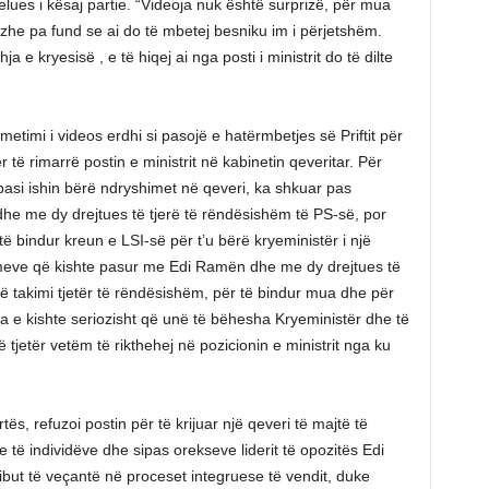
lues i kësaj partie. “Videoja nuk është surprizë, për mua
he pa fund se ai do të mbetej besniku im i përjetshëm.
 kryesisë , e të hiqej ai nga posti i ministrit do të dilte
smetimi i videos erdhi si pasojë e hatërmbetjes së Priftit për
r të rimarrë postin e ministrit në kabinetin qeveritar. Për
ë pasi ishin bërë ndryshimet në qeveri, ka shkuar pas
e me dy drejtues të tjerë të rëndësishëm të PS-së, por
ë bindur kreun e LSI-së për t’u bërë kryeministër i një
imeve që kishte pasur me Edi Ramën dhe me dy drejtues të
ë takimi tjetër të rëndësishëm, për të bindur mua dhe për
 e kishte seriozisht që unë të bëhesha Kryeministër dhe të
tjetër vetëm të rikthehej në pozicionin e ministrit nga ku
tës, refuzoi postin për të krijuar një qeveri të majtë të
ve të individëve dhe sipas orekseve liderit të opozitës Edi
ibut të veçantë në proceset integruese të vendit, duke