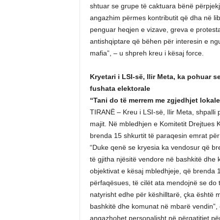
shtuar se grupe të caktuara bënë përpjekje
angazhim përmes kontributit që dha në lib
penguar heqjen e vizave, greva e protesta
antishqiptare që bëhen për interesin e ngu
mafia”, – u shpreh kreu i kësaj force.
Kryetari i LSI-së, Ilir Meta, ka pohuar
fushata elektorale
“Tani do të merrem me zgjedhjet lokale
TIRANË – Kreu i LSI-së, Ilir Meta, shpalli pu
majit. Në mbledhjen e Komitetit Drejtues K
brenda 15 shkurtit të paraqesin emrat për 
“Duke qenë se kryesia ka vendosur që bren
të gjitha njësitë vendore në bashkitë dhe 
objektivat e kësaj mbledhjeje, që brenda 1
përfaqësues, të cilët ata mendojnë se do 
natyrisht edhe për këshilltarë, çka është 
bashkitë dhe komunat në mbarë vendin”, – 
angazhohet personalisht në përgatitjet pë