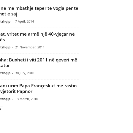
ane me mbathje teper te vogla per te
et e saj
tshqip
-
7 April, 2014
at, vritet me armë një 40-vjeçar në
ës
tshqip
-
21 November, 2011
sha: Buxheti i viti 2011 në qeveri më
tator
tshqip
-
30 July, 2010
ani urim Papa Françeskut me rastin
evjetorit Papnor
tshqip
-
13 March, 2016