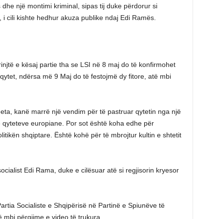
he një montimi kriminal, sipas tij duke përdorur si
, i cili kishte hedhur akuza publike ndaj Edi Ramës.
rinjtë e kësaj partie tha se LSI në 8 maj do të konfirmohet
tet, ndërsa më 9 Maj do të festojmë dy fitore, atë mbi
eta, kanë marrë një vendim për të pastruar qytetin nga një
ë qyteteve europiane. Por sot është koha edhe për
itikën shqiptare. Është kohë për të mbrojtur kultin e shtetit
ocialist Edi Rama, duke e cilësuar atë si regjisorin kryesor
artia Socialiste e Shqipërisë në Partinë e Spiunëve të
ë mbi përgjime e video të trukura.