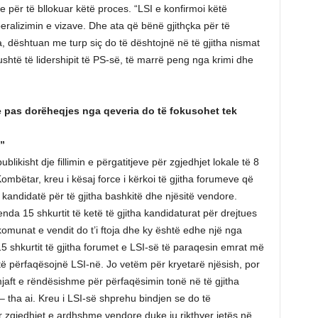
 për të bllokuar këtë proces. “LSI e konfirmoi këtë
eralizimin e vizave. Dhe ata që bënë gjithçka për të
, dështuan me turp siç do të dështojnë në të gjitha nismat
shtë të lidershipit të PS-së, të marrë peng nga krimi dhe
 se pas dorëheqjes nga qeveria do të fokusohet tek
”
blikisht dje fillimin e përgatitjeve për zgjedhjet lokale të 8
ombëtar, kreu i kësaj force i kërkoi të gjitha forumeve që
kandidatë për të gjitha bashkitë dhe njësitë vendore.
da 15 shkurtit të ketë të gjitha kandidaturat për drejtues
komunat e vendit do t’i ftoja dhe ky është edhe një nga
5 shkurtit të gjitha forumet e LSI-së të paraqesin emrat më
të përfaqësojnë LSI-në. Jo vetëm për kryetarë njësish, por
mjaft e rëndësishme për përfaqësimin tonë në të gjitha
tha ai. Kreu i LSI-së shprehu bindjen se do të
r zgjedhjet e ardhshme vendore duke iu rikthyer jetës në