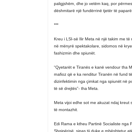
paligjshëm, dhe jo vetëm kaq, por përmes d
dëshmitarë një fundërrinë tjetër të paparë
***
Kreu i LSI-së Ilir Meta në një takim me të 
në mënyrë spektakolare, sidomos në kryeqy
fashizmin dhe spiunët.
“Qyetarët e Tiranës e kanë vendour tha M
mafioz që e ka renditur Tiranën në fund t
dizinfektimin nga çimkat nga spiunët në pol
të së drejtës”- tha Meta.
Meta vijoi edhe sot me akuzat ndaj kreut s
të montazhit.
Edi Rama e ktheu Partinë Socialiste nga P
Shqipërisë, sipas tij duke e mbështetur at