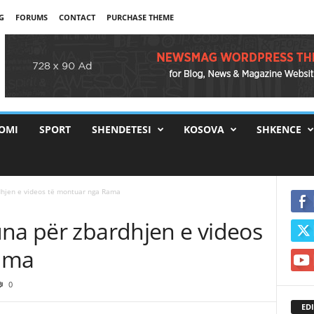
G
FORUMS
CONTACT
PURCHASE THEME
OMI
SPORT
SHENDETESI
KOSOVA
SHKENCE
dhjen e videos të montuar nga Rama
una për zbardhjen e videos
ama
0
EDI