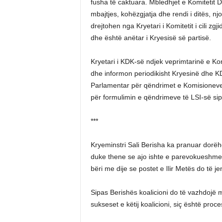
fusha të caktuara. Mbledhjet e Komitetit D
mbajtjes, kohëzgjatja dhe rendi i ditës, nj
drejtohen nga Kryetari i Komitetit i cili z
dhe është anëtar i Kryesisë së partisë.
Kryetari i KDK-së ndjek veprimtarinë e Ko
dhe informon periodikisht Kryesinë dhe 
Parlamentar për qëndrimet e Komisioneve P
për formulimin e qëndrimeve të LSI-së si
***
Kryeminstri Sali Berisha ka pranuar dorëheq
duke thene se ajo ishte e parevokueshme.
bëri me dije se postet e Ilir Metës do të j
Sipas Berishës koalicioni do të vazhdojë m
sukseset e këtij koalicioni, siç është procesi