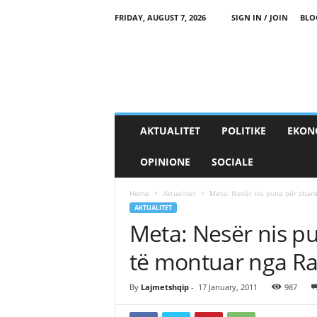
FRIDAY, AUGUST 7, 2026
SIGN IN / JOIN
BLO
AKTUALITET
POLITIKE
EKON
OPINIONE
SOCIALE
Home
Aktualitet
Meta: Nesër nis puna për zbar
AKTUALITET
Meta: Nesër nis p
të montuar nga R
By
Lajmetshqip
-
17 January, 2011
987