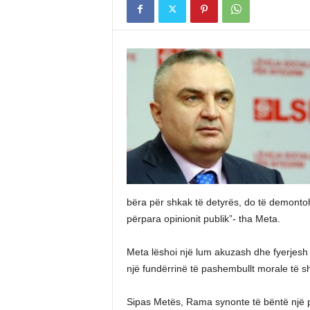
bëra për shkak të detyrës, do të demont
përpara opinionit publik”- tha Meta.
Meta lëshoi një lum akuzash dhe fyerjesh 
një fundërrinë të pashembullt morale të s
Sipas Metës, Rama synonte të bëntë një p