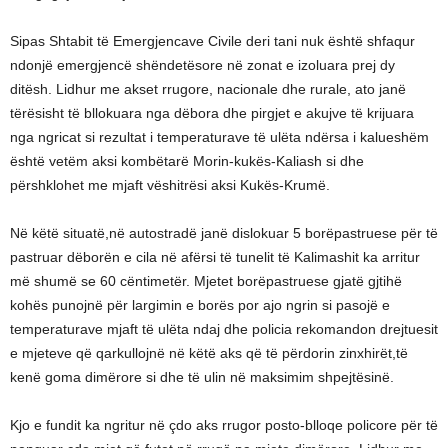
Sipas Shtabit të Emergjencave Civile deri tani nuk është shfaqur
ndonjë emergjencë shëndetësore në zonat e izoluara prej dy
ditësh. Lidhur me akset rrugore, nacionale dhe rurale, ato janë
tërësisht të bllokuara nga dëbora dhe pirgjet e akujve të krijuara
nga ngricat si rezultat i temperaturave të ulëta ndërsa i kalueshëm
është vetëm aksi kombëtarë Morin-kukës-Kaliash si dhe
përshklohet me mjaft vëshitrësi aksi Kukës-Krumë.
Në këtë situatë,në autostradë janë dislokuar 5 borëpastruese për të
pastruar dëborën e cila në afërsi të tunelit të Kalimashit ka arritur
më shumë se 60 cëntimetër. Mjetet borëpastruese gjatë gjtihë
kohës punojnë për largimin e borës por ajo ngrin si pasojë e
temperaturave mjaft të ulëta ndaj dhe policia rekomandon drejtuesit
e mjeteve që qarkullojnë në këtë aks që të përdorin zinxhirët,të
kenë goma dimërore si dhe të ulin në maksimim shpejtësinë.
Kjo e fundit ka ngritur në çdo aks rrugor posto-blloqe policore për të