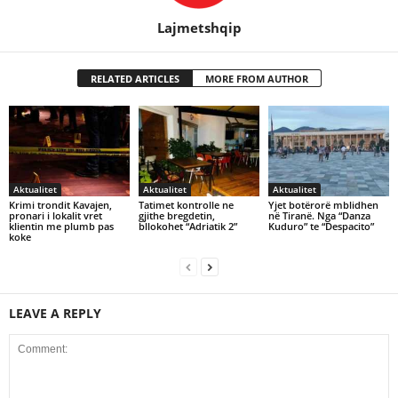
Lajmetshqip
RELATED ARTICLES
MORE FROM AUTHOR
Aktualitet
Aktualitet
Aktualitet
Krimi trondit Kavajen,
Tatimet kontrolle ne
Yjet botërorë mblidhen
pronari i lokalit vret
gjithe bregdetin,
në Tiranë. Nga “Danza
klientin me plumb pas
bllokohet “Adriatik 2”
Kuduro” te “Despacito”
koke
LEAVE A REPLY