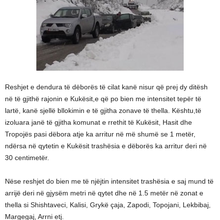
Reshjet e dendura të dëborës të cilat kanë nisur që prej dy ditësh
në të gjithë rajonin e Kukësit,e që po bien me intensitet tepër të
lartë, kanë sjellë bllokimin e të gjitha zonave të thella. Kështu,të
izoluara janë të gjitha komunat e rrethit të Kukësit, Hasit dhe
Tropojës pasi dëbora atje ka arritur në më shumë se 1 metër,
ndërsa në qytetin e Kukësit trashësia e dëborës ka arritur deri në
30 centimetër.
Nëse reshjet do bien me të njëjtin intensitet trashësia e saj mund të
arrijë deri në gjysëm metri në qytet dhe në 1.5 metër në zonat e
thella si Shishtaveci, Kalisi, Grykë çaja, Zapodi, Topojani, Lekbibaj,
Margegaj, Arrni etj.