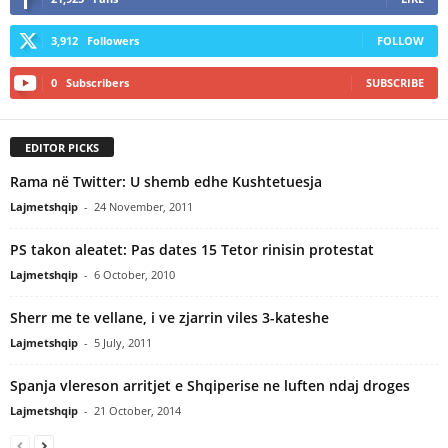
3,912
Followers
FOLLOW
0
Subscribers
SUBSCRIBE
EDITOR PICKS
Rama në Twitter: U shemb edhe Kushtetuesja
Lajmetshqip
-
24 November, 2011
PS takon aleatet: Pas dates 15 Tetor rinisin protestat
Lajmetshqip
-
6 October, 2010
Sherr me te vellane, i ve zjarrin viles 3-kateshe
Lajmetshqip
-
5 July, 2011
Spanja vlereson arritjet e Shqiperise ne luften ndaj droges
Lajmetshqip
-
21 October, 2014