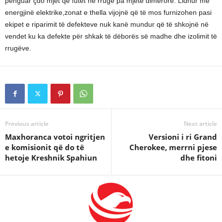
penguar çdo mjet që futet në rrugë pa mjete dimërore. Lidhur me
energjinë elektrike,zonat e thella vijojnë që të mos furnizohen pasi
ekipet e riparimit të defekteve nuk kanë mundur që të shkojnë në
vendet ku ka defekte për shkak të dëborës së madhe dhe izolimit të
rrugëve.
Previous article
Next article
Maxhoranca votoi ngritjen
Versioni i ri Grand
e komisionit që do të
Cherokee, merrni pjese
hetoje Kreshnik Spahiun
dhe fitoni