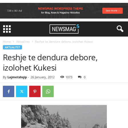
Home
Aktualitet
Reshje te dendura debore, izolohet Kukesi
AKTUALITET
Reshje te dendura debore,
izolohet Kukesi
By
Lajmetshqip
-
26 January, 2012
1073
0