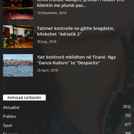
klientin me plumb pas...
10 December, 2019
Tatimet kontrolle ne gjithe bregdetin,
bllokohet “Adriatik 2”
30 July, 2018
Yjet botërorë mblidhen në Tiranë. Nga
“Danza Kuduro” te “Despacito”
25 April, 2018
POPULAR CATEGORY
2611
Aktualitet
702
Politike
477
Sport
306