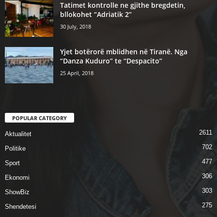
Tatimet kontrolle ne gjithe bregdetin,
bllokohet “Adriatik 2”
30 July, 2018
Yjet botërorë mblidhen në Tiranë. Nga
“Danza Kuduro” te “Despacito”
25 April, 2018
POPULAR CATEGORY
2611
Aktualitet
702
Politike
477
Sport
306
Ekonomi
303
ShowBiz
275
Shendetesi