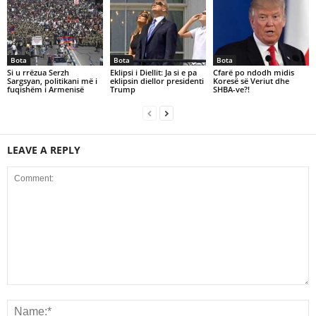
Bota
Bota
Bota
Si u rrëzua Serzh
Eklipsi i Diellit: Ja si e pa
Cfarë po ndodh midis
Sargsyan, politikani më i
eklipsin diellor presidenti
Koresë së Veriut dhe
fuqishëm i Armenisë
Trump
SHBA-ve?!
LEAVE A REPLY