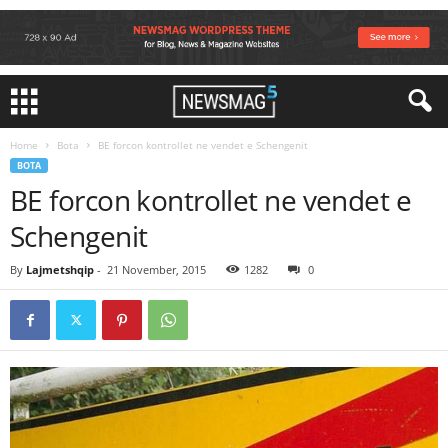
Home
Bota
BE forcon kontrollet ne vendet e Schengenit
BOTA
BE forcon kontrollet ne vendet e
Schengenit
By
Lajmetshqip
-
21 November, 2015
1282
0