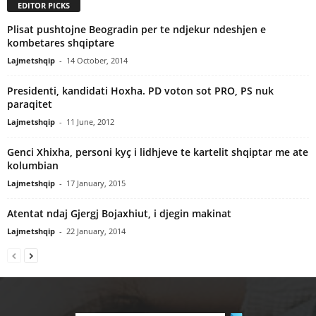
EDITOR PICKS
Plisat pushtojne Beogradin per te ndjekur ndeshjen e
kombetares shqiptare
Lajmetshqip
-
14 October, 2014
Presidenti, kandidati Hoxha. PD voton sot PRO, PS nuk
paraqitet
Lajmetshqip
-
11 June, 2012
Genci Xhixha, personi kyç i lidhjeve te kartelit shqiptar me ate
kolumbian
Lajmetshqip
-
17 January, 2015
Atentat ndaj Gjergj Bojaxhiut, i djegin makinat
Lajmetshqip
-
22 January, 2014