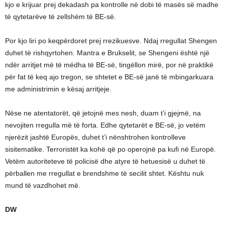
kjo e krijuar prej dekadash pa kontrolle në dobi të masës së madhe
të qytetarëve të zellshëm të BE-së.
Por kjo liri po keqpërdoret prej rrezikuesve. Ndaj rregullat Shengen
duhet të rishqyrtohen. Mantra e Brukselit, se Shengeni është një
ndër arritjet më të mëdha të BE-së, tingëllon mirë, por në praktikë
për fat të keq ajo tregon, se shtetet e BE-së janë të mbingarkuara
me administrimin e kësaj arritjeje.
Nëse ne atentatorët, që jetojnë mes nesh, duam t’i gjejmë, na
nevojiten rregulla më të forta. Edhe qytetarët e BE-së, jo vetëm
njerëzit jashtë Europës, duhet t’i nënshtrohen kontrolleve
sisitematike. Terroristët ka kohë që po operojnë pa kufi në Europë.
Vetëm autoriteteve të policisë dhe atyre të hetuesisë u duhet të
përballen me rregullat e brendshme të secilit shtet. Kështu nuk
mund të vazdhohet më.
DW