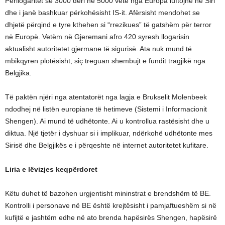
Përllogaritet se 3000 deri në 5000 vetë nga Europa luftojnë në Siri
dhe i janë bashkuar përkohësisht IS-it. Afërsisht mendohet se
dhjetë përqind e tyre kthehen si “rrezikues” të gatshëm për terror
në Europë. Vetëm në Gjeremani afro 420 syresh llogarisin
aktualisht autoritetet gjermane të sigurisë. Ata nuk mund të
mbikqyren plotësisht, siç treguan shembujt e fundit tragjikë nga
Belgjika.
Të paktën njëri nga atentatorët nga lagja e Brukselit Molenbeek
ndodhej në listën europiane të hetimeve (Sistemi i Informacionit
Shengen). Ai mund të udhëtonte. Ai u kontrollua rastësisht dhe u
diktua. Një tjetër i dyshuar si i implikuar, ndërkohë udhëtonte mes
Sirisë dhe Belgjikës e i përqeshte në internet autoritetet kufitare.
Liria e lëvizjes keqpërdoret
Këtu duhet të bazohen urgjentisht mininstrat e brendshëm të BE.
Kontrolli i personave në BE është krejtësisht i pamjaftueshëm si në
kufijtë e jashtëm edhe në ato brenda hapësirës Shengen, hapësirë