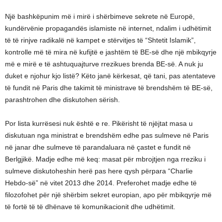
Një bashkëpunim më i mirë i shërbimeve sekrete në Europë,
kundërvënie propagandës islamiste në internet, ndalim i udhëtimit
të të rinjve radikalë në kampet e stërvitjes të “Shtetit Islamik”,
kontrolle më të mira në kufijtë e jashtëm të BE-së dhe një mbikqyrje
më e mirë e të ashtuquajturve rrezikues brenda BE-së. A nuk ju
duket e njohur kjo listë? Këto janë kërkesat, që tani, pas atentateve
të fundit në Paris dhe takimit të ministrave të brendshëm të BE-së,
parashtrohen dhe diskutohen sërish.
Por lista kurrësesi nuk është e re. Pikërisht të njëjtat masa u
diskutuan nga ministrat e brendshëm edhe pas sulmeve në Paris
në janar dhe sulmeve të parandaluara në çastet e fundit në
Berlgjikë. Madje edhe më keq: masat për mbrojtjen nga rreziku i
sulmeve diskutoheshin herë pas here qysh përpara “Charlie
Hebdo-së” në vitet 2013 dhe 2014. Preferohet madje edhe të
filozofohet për një shërbim sekret europian, apo për mbikqyrje më
të fortë të të dhënave të komunikacionit dhe udhëtimit.