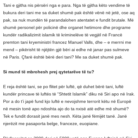
Tani e gjitha nis përsëri nga e para. Nga të gjitha këto vendime të
bukura deri tani me sa duket shumë pak është vënë në jetë, ose aq
pak, sa nuk mundën të parandalohen atentatet e fundit brutale. Më
shumë personel për policinë dhe organet hetimore dhe programe
kundër radikalizimit islamik të kriminelëve të vegjël në Francë
premton tani kryeministri francez Manuel Valls, dhe – e merrni me
mend – pikërisht të njëjtën gjë bëri ai edhe në janar pas sulmeve
në Paris. Çfarë është bërë deri tani? Me sa duket shumë pak.
Si mund të mbrohesh prej qytetarëve të tu?
E reja është tani, se po flitet për luftë, që duhet bërë tani, luftë
kundër princave të luftës të “Shtetit Islamik” diku në Siri apo në Irak.
Por a do t’i japë fund kjo luftë e nevojshme terrorit këtu në Europë
në mesin tonë apo ndoshta ajo do ta nxisë atë edhe më shumë?
Tek e fundit dorasit janë mes nesh. Këta janë fëmijët tanë. Janë
njerëzit me pasaporta belge, franceze, euopiane.