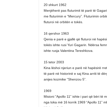
20 shkurt 1962
Menjëherë pas fluturimit të parë të Gagar
me fluturimin e “Mercury”. Fluturimin orbi
fluturoi në orbitën e tokës.
16 qershor 1963
Qenia e parë e gjallë që fluturoi në hapësir
tokës ishte rusi Yuri Gagarin. Ndërsa femra
ishte rusja Valentina Tereshkova.
15 tetor 2003
Kina lëshoi njeriun e parë në hapësirë rre
të parë në historinë e saj Kina arriti të d
anijes kozmike “Shenzou 5”.
1969
Misioni “Apollo 11” ishte i pari që bëri të
nga toka më 16 korrik 1969 “Apollo 11” m