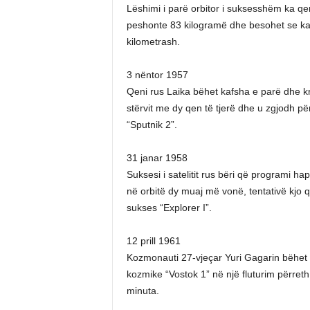
Lëshimi i parë orbitor i suksesshëm ka qenë 
peshonte 83 kilogramë dhe besohet se ka a
kilometrash.
3 nëntor 1957
Qeni rus Laika bëhet kafsha e parë dhe kr
stërvit me dy qen të tjerë dhe u zgjodh pë
“Sputnik 2”.
31 janar 1958
Suksesi i satelitit rus bëri që programi ha
në orbitë dy muaj më vonë, tentativë kjo 
sukses “Explorer I”.
12 prill 1961
Kozmonauti 27-vjeçar Yuri Gagarin bëhet nj
kozmike “Vostok 1” në një fluturim përreth
minuta.