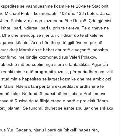
 ekspeditës së vazhdueshme kozmike të 18-të të Stacionit
 Michael Fink – kozmonauti i 402 dhe 433 i botës. Ja sa
Valeri Polakov, një nga kozmonautët e Rusisë. Çdo gjë nisi
hte i pari. Ndërsa i pari u prin të tjerëve. Të gjithëve ne
 Dhe unë mendoj, se njeriu, i cili dikur do të shkelë në
arinin kështu:”Ai na bëri thirrje të gjithëve ne për në
lotuar drejt Marsit do të bëhet dhuratë e veçantë, ndoshta,
, konfirmoi me bindje kozmonauti rus Valeri Polakov.
 nuk është më perceptim nga sfera e fantastikës. Agjencia
daktimin e ri të programit kozmik, për periudhën pas vitit
r studimin e hapësirës së largët kozmike dhe më ambiciozi
netin Mars. Ndërsa tani për tani ekspeditat e ardhshme të
në Tokë. Në fund të marsit në Institutin e Problemeve
e të Rusisë do të fillojë etapa e parë e projektit “Mars-
t këtij planeti. Së fundmi, thuhet se është zbuluar dhe shkaku
us Yuri Gagarin, njeriu i parë që “shkeli” hapësirën,