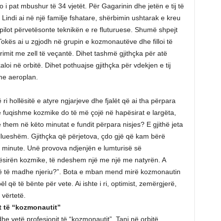
 i pat mbushur të 34 vjetët. Për Gagarinin dhe jetën e tij të
. Lindi ai në një familje fshatare, shërbimin ushtarak e kreu
ë pilot përvetësonte teknikën e re fluturuese. Shumë shpejt
 të Tokës ai u zgjodh në grupin e kozmonautëve dhe filloi të
turimit me zell të veçantë. Dihet tashmë gjithçka për atë
loi në orbitë. Dihet pothuajse gjithçka për vdekjen e tij
 me aeroplan.
i hollësitë e atyre ngjarjeve dhe fjalët që ai tha përpara
a e fuqishme kozmike do të më çojë në hapësirat e largëta,
ë them në këto minutat e fundit përpara nisjes? E gjithë jeta
llueshëm. Gjithçka që përjetova, çdo gjë që kam bërë
j minute. Unë provova ndjenjën e lumturisë së
pësirën kozmike, të ndeshem një me një me natyrën. A
më të madhe njeriu?”. Bota e mban mend mirë kozmonautin
l që të bënte për vete. Ai ishte i ri, optimist, zemërgjerë,
 vërtetë.
it të “kozmonautit”
edhe vetë profesionit të “kozmonautit”. Tani në orbitë