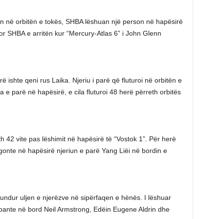
in në orbitën e tokës, SHBA lëshuan një person në hapësirë
tor SHBA e arritën kur “Mercury-Atlas 6” i John Glenn
ë ishte qeni rus Laika. Njeriu i parë që fluturoi në orbitën e
 e parë në hapësirë, e cila fluturoi 48 herë përreth orbitës
th 42 vite pas lëshimit në hapësirë të “Vostok 1”. Për herë
ërgonte në hapësirë njeriun e parë Yang Liëi në bordin e
 mundur uljen e njerëzve në sipërfaqen e hënës. I lëshuar
bante në bord Neil Armstrong, Edëin Eugene Aldrin dhe