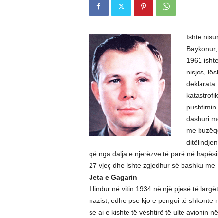
Ishte nisu
Baykonur, n
1961 isht
nisjes, lë
deklarata 
katastrofi
pushtimin 
dashuri me
me buzëqes
ditëlindje
që nga dalja e njerëzve të parë në hapësir
27 vjeç dhe ishte zgjedhur së bashku me 1
Jeta e Gagarin
I lindur në vitin 1934 në një pjesë të largë
nazist, edhe pse kjo e pengoi të shkonte 
se ai e kishte të vështirë të ulte avionin në