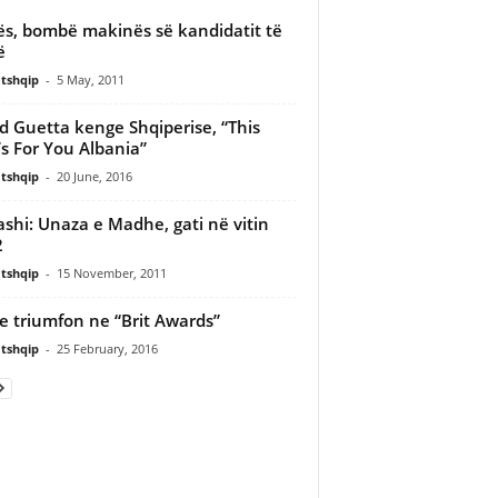
s, bombë makinës së kandidatit të
ë
tshqip
-
5 May, 2011
d Guetta kenge Shqiperise, “This
s For You Albania”
tshqip
-
20 June, 2016
ashi: Unaza e Madhe, gati në vitin
2
tshqip
-
15 November, 2011
e triumfon ne “Brit Awards”
tshqip
-
25 February, 2016