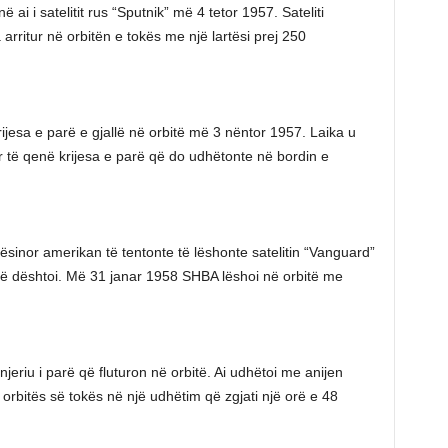
ai i satelitit rus “Sputnik” më 4 tetor 1957. Sateliti
rritur në orbitën e tokës me një lartësi prej 250
ijesa e parë e gjallë në orbitë më 3 nëntor 1957. Laika u
r të qenë krijesa e parë që do udhëtonte në bordin e
pësinor amerikan të tentonte të lëshonte satelitin “Vanguard”
që dështoi. Më 31 janar 1958 SHBA lëshoi në orbitë me
eriu i parë që fluturon në orbitë. Ai udhëtoi me anijen
 orbitës së tokës në një udhëtim që zgjati një orë e 48