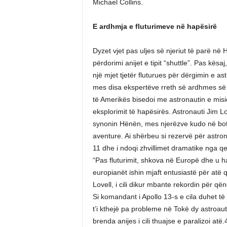
Michael Collins.
E ardhmja e fluturimeve në hapësirë
Dyzet vjet pas uljes së njeriut të parë n
përdorimi anijet e tipit “shuttle”. Pas kësa
një mjet tjetër fluturues për dërgimin e 
mes disa ekspertëve rreth së ardhmes së 
të Amerikës bisedoi me astronautin e misio
eksplorimit të hapësirës. Astronauti Jim L
synonin Hënën, mes njerëzve kudo në botë
aventure. Ai shërbeu si rezervë për astron
11 dhe i ndoqi zhvillimet dramatike nga qe
“Pas fluturimit, shkova në Europë dhe u ha
europianët ishin mjaft entusiastë për atë 
Lovell, i cili dikur mbante rekordin për q
Si komandant i Apollo 13-s e cila duhet të 
t’i kthejë pa probleme në Tokë dy astroaut
brenda anijes i cili thuajse e paralizoi atë