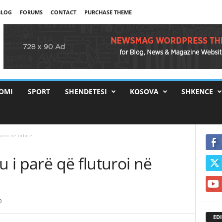
BLOG
FORUMS
CONTACT
PURCHASE THEME
OMI
SPORT
SHENDETESI
KOSOVA
SHKENCE
turoi në orbitë
u i parë që fluturoi në
0
EDI