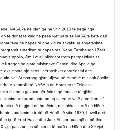
ë Hënë, NASA ka në plan që në vitin 2010 të heqë nga
j, do të duhet të kalojnë pesë vjet para se NASA të ketë gati
astronautëve në hapësirë dhe kjo ka shkaktuar shqetësime
programit amerikan të hapësirës. Kane Farabaugh i Zërit
neve Apollo, Jim Lovell pikërisht rreth perspektivës së
ovell tregon se gjatë misioneve Gemini dhe Apollo që
 ekzistonte një sens i përbashkët entuziazmi dhe
autin Neil Armstrong gjatë uljeve në Hënë të misionit Apollo
ndra e kontrollit të NASA-s në Houston të Teksasit.
bita si dhe u gëzova për faktin që thuajse të gjithë
që kishim arritur ndoshta po aq sa edhe vetë amerikanët.”
ëndrimin më të gjatë në hapësirë, nuk shkeli kurrë në Hënë.
bënte zbarkimin e tretë në Hënë në vitin 1970, Lovell arriti
ët e tjerë Fred Haise dhe Jack Sëigert pas një shpërthimi
.40 vjet pas zbritjes së njeriut të parë në Hënë dhe 39 vjet