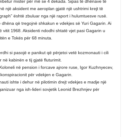
j mbetur mister për më se 4 dekada. Sipas të dhënave të
në një aksident me aeroplan gjatë një ushtrimi krejt të
graph” është zbuluar nga një raport i hulumtuesve rusë.
ë dhëna që tregojnë shkakun e vdekjes së Yuri Gagarin. Ai
vitit 1968. Aksidenti ndodhi shtatë vjet pasi Gagarin u
rbitën e Tokës për 68 minuta.
rdhi si pasojë e panikut që përjetoi vetë kozmonauti i cili
 në kabinën e tij gjatë fluturimit.
Koloneli në pension i forcave ajrore ruse, Igor Kuzhnyecev,
ë konspiracionit për vdekjen e Gagarin.
auti ishte i dehur në pilotimin drejt vdekjes e madje një
rganizuar nga ish-lideri sovjetik Leonid Brezhnjev për