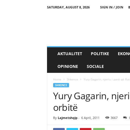
SATURDAY, AUGUST 8, 2026
SIGN IN / JOIN
AKTUALITET
POLITIKE
EKON
OPINIONE
SOCIALE
Home
Shkence
Yury Gagarin, njeriu i parë që flu
SHKENCE
Yury Gagarin, njeri
orbitë
By
Lajmetshqip
-
6 April, 2011
3667