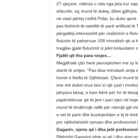
27 vjeçare, ndërsa u nda nga jeta kur sapo
shkurtër, siç mund të dukej, dihet gjithçka
në viset përtej rrethit Polar, ku duke qen
pas lëshimit të satelitit të parë artificial
përgatitej intensivisht për realizimin e flu
fluturim të paharruar 108 minutësh që ai ka
tragjike gjatë fluturimit si pilot kolaudator
Fjalët që tha para nisjes…
Megjithatë çdo herë perceptohen me sy të r
startit të anijes: “Pas disa minutash anij
honet e thella të Gjithësisë. Çfarë mund t
ime më duket mua tani si një çast i mreku
përpara kësaj, e kam bërë për hir të kësa
papërshkruar që të jem i pari njeri në ha
mund të ëndërrojë vallë për ndonjë gjë 
e vet të parë dhe buzëqeshjen e tij të ëmbë
por njëkohësisht synues dhe profesionist i
Gagarin, njeriu që i dha jetë profesion
Pikërisht Gagarini ishte ai që i dha start 