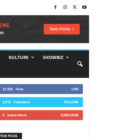
KULTURE
SHOWBIZ
21,925
Fans
LIKE
3,912
Followers
FOLLOW
0
Subscribers
SUBSCRIBE
TOR PICKS