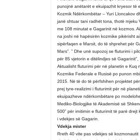
punojnë anëtarët e ekuipazhit kryesor të
Kozmik Ndërkombëtar – Yuri Lloncakov dhe
janë shtuar tani radhët tona, thotë mjeku 
me 108 minutat e Gagarinit në kozmos. Ai is
na joshi në hapësirën kozmike pikërisht ai.
sipërfaqen e Marsit, do të shprehet për Gag
Mars”. ” Dhe unë supozoj se fluturimi i pi
për 85 vjetorin e ditëlindjes së Gagarinit”
Aktualisht fluturimi për në planetin e Kuq
Kozmike Federale e Rusisë po punon mbi re
2015. Në të do të përfshihen projektet pë
prej tyre-realizimi i fluturimit për në pla
ekuipazheve ndërkombëtare po modelohen 
Mediko-Biologjike të Akademisë së Shkencav
500” për imitimin e fluturimit të parë drej
i vdekjes së Gagarin.
Vdekja mister
Rreth 40 vite pas vdekjes së kozmonautit r