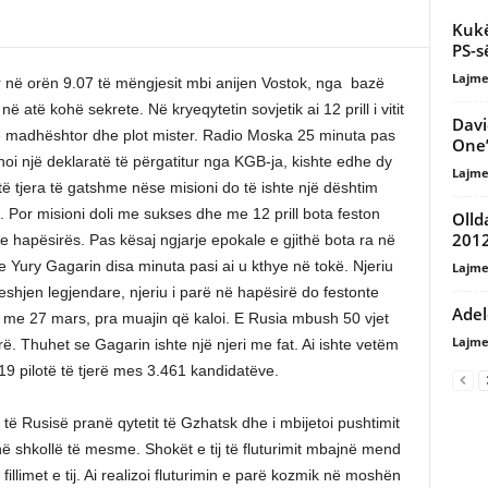
Kukë
PS-s
Lajme
r në orën 9.07 të mëngjesit mbi anijen Vostok, nga bazë
ë atë kohë sekrete. Në kryeqytetin sovjetik ai 12 prill i vitit
Davi
e madhështor dhe plot mister. Radio Moska 25 minuta pas
One’
shoi një deklaratë të përgatitur nga KGB-ja, kishte edhe dy
Lajme
të tjera të gatshme nëse misioni do të ishte një dështim
k. Por misioni doli me sukses dhe me 12 prill bota feston
Olld
201
e hapësirës. Pas kësaj ngjarje epokale e gjithë bota ra në
 Yury Gagarin disa minuta pasi ai u kthye në tokë. Njeriu
Lajme
hjen legjendare, njeriu i parë në hapësirë do festonte
Adel
n me 27 mars, pra muajin që kaloi. E Rusia mbush 50 vjet
Lajme
ë. Thuhet se Gagarin ishte një njeri me fat. Ai ishte vetëm
9 pilotë të tjerë mes 3.461 kandidatëve.
t të Rusisë pranë qytetit të Gzhatsk dhe i mbijetoi pushtimit
në shkollë të mesme. Shokët e tij të fluturimit mbajnë mend
 fillimet e tij. Ai realizoi fluturimin e parë kozmik në moshën