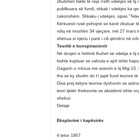
zbulohen fakte të reja rreth vdekjes së ti
publikuara së fundi, shkak i vdekjes ka qe
zakonshëm. Shkaku i vdekjes, sipas “Tele
Kërkuesit rusë pohojnë se kanë zbuluar t
vdiq në moshën 34 vjeçare, më 27 mars të 
shënua si njeriu i parë i cili qëndroi në o
Teoritë e konspiracionit
Në dosjen e hetimit thuhet se vdekja e tij e
kishte kuptuar se valvula e ajrit ishte hapur
Gagarin u rrëzua me avionin e tij Mig-15. 
tha se ky zbulim do t’i japë fund teorive t
Disa prej këtyre teorive dyshonin se astron
teori tjetër theksonte se aksidenti ishte o
xhelozi.
Detaje
Eksplorimi i hapësirës
4 tetor 1957