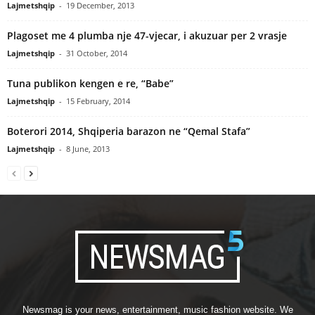
Lajmetshqip
-
19 December, 2013
Plagoset me 4 plumba nje 47-vjecar, i akuzuar per 2 vrasje
Lajmetshqip
-
31 October, 2014
Tuna publikon kengen e re, “Babe”
Lajmetshqip
-
15 February, 2014
Boterori 2014, Shqiperia barazon ne “Qemal Stafa”
Lajmetshqip
-
8 June, 2013
Newsmag is your news, entertainment, music fashion website. We