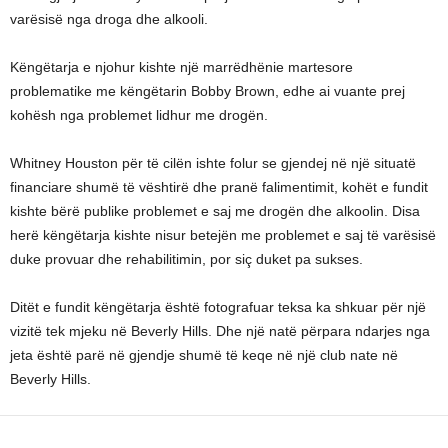
varësisë nga droga dhe alkooli.
Këngëtarja e njohur kishte një marrëdhënie martesore
problematike me këngëtarin Bobby Brown, edhe ai vuante prej
kohësh nga problemet lidhur me drogën.
Whitney Houston për të cilën ishte folur se gjendej në një situatë
financiare shumë të vështirë dhe pranë falimentimit, kohët e fundit
kishte bërë publike problemet e saj me drogën dhe alkoolin. Disa
herë këngëtarja kishte nisur betejën me problemet e saj të varësisë
duke provuar dhe rehabilitimin, por siç duket pa sukses.
Ditët e fundit këngëtarja është fotografuar teksa ka shkuar për një
vizitë tek mjeku në Beverly Hills. Dhe një natë përpara ndarjes nga
jeta është parë në gjendje shumë të keqe në një club nate në
Beverly Hills.