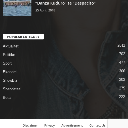
“Danza Kuduro” te “Despacito”
25 April, 2018
POPULAR CATEGORY
2611
Aktualitet
702
Politike
477
Sport
306
Ekonomi
303
ShowBiz
275
Shendetesi
222
Bota
Disclaimer
Privacy
Advertisement
Contact Us