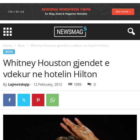
Home
Bota
Whitney Houston gjendet e vdekur ne hotelin Hilton
BOTA
Whitney Houston gjendet e
vdekur ne hotelin Hilton
By
Lajmetshqip
-
12 February, 2012
1099
0