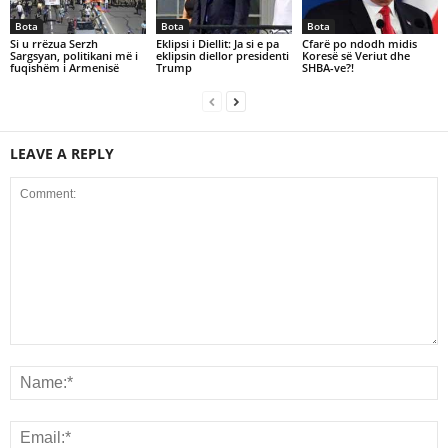
Bota
Bota
Bota
Si u rrëzua Serzh
Eklipsi i Diellit: Ja si e pa
Cfarë po ndodh midis
Sargsyan, politikani më i
eklipsin diellor presidenti
Koresë së Veriut dhe
fuqishëm i Armenisë
Trump
SHBA-ve?!
LEAVE A REPLY