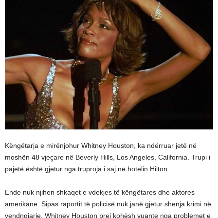
Këngëtarja e mirënjohur Whitney Houston, ka ndërruar jetë në
moshën 48 vjeçare në Beverly Hills, Los Angeles, California. Trupi i
pajetë është gjetur nga truproja i saj në hotelin Hilton.
Ende nuk njihen shkaqet e vdekjes të këngëtares dhe aktores
amerikane. Sipas raportit të policisë nuk janë gjetur shenja krimi në
vendngjarje. Whitney Houston prej kohësh vuante nga problemet e