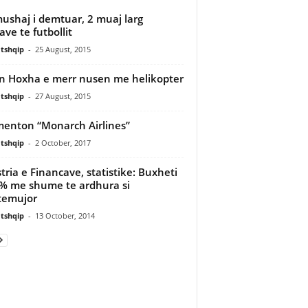
shaj i demtuar, 2 muaj larg
ave te futbollit
tshqip
-
25 August, 2015
n Hoxha e merr nusen me helikopter
tshqip
-
27 August, 2015
menton “Monarch Airlines”
tshqip
-
2 October, 2017
tria e Financave, statistike: Buxheti
% me shume te ardhura si
temujor
tshqip
-
13 October, 2014