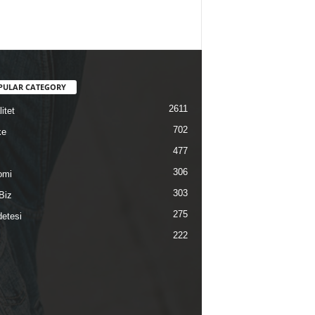
PULAR CATEGORY
2611
itet
702
ke
477
306
omi
303
Biz
275
etesi
222