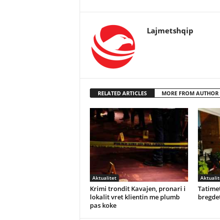
Lajmetshqip
RELATED ARTICLES
MORE FROM AUTHOR
Aktualitet
Aktualit
Krimi trondit Kavajen, pronari i
Tatimet
lokalit vret klientin me plumb
bregdet
pas koke