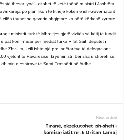
është thesari ynë”- citohet të ketë thënë ministri i Jashtëm
e Ankaraja po planifikon të kthejë kokën e ish-Guvernatorit
cilën thuhet se qeveria shqiptare ka bërë kërkesë zyrtare.
it ministrit turk të Mbrojtjes gjatë vizitës së këtij të fundit
 pat konfirmuar për mediat turke Rifat Sait, deputet i
he Zhvillim, i cili ishte një prej anëtarëve të delegacionit
100 vjetorit të Pavarësisë, kryeministri Berisha u shpreh se
 kthimin e eshtrave të Sami Frashërit në Atdhe.
Next article
Tiranë, ekzekutohet ish-shefi i
komisariatit nr. 6 Dritan Lamaj