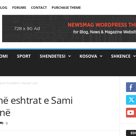
BLOG
FORUMS
CONTACT
PURCHASE THEME
OMI
SPORT
SHENDETESI
KOSOVA
SHKENCE
ami Frashërit, thesari ynë
më eshtrat e Sami
ynë
0
EDI