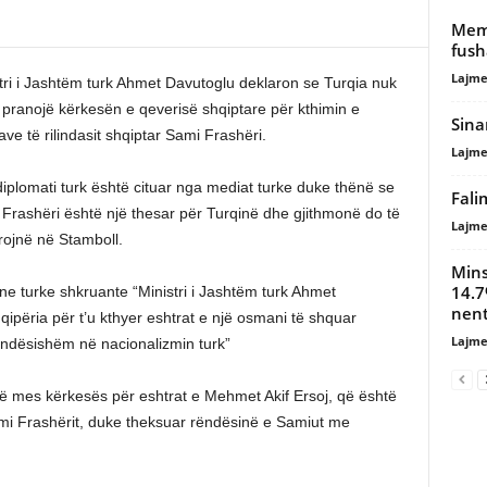
Memu
fush
Lajme
tri i Jashtëm turk Ahmet Davutoglu deklaron se Turqia nuk
 pranojë kërkesën e qeverisë shqiptare për kthimin e
Sina
ave të rilindasit shqiptar Sami Frashëri.
Lajme
iplomati turk është cituar nga mediat turke duke thënë se
Fali
Frashëri është një thesar për Turqinë dhe gjithmonë do të
Lajme
ojnë në Stamboll.
Mins
14.7
e turke shkruante “Ministri i Jashtëm turk Ahmet
nen
ipëria për t’u kthyer eshtrat e një osmani të shquar
Lajme
 rëndësishëm në nacionalizmin turk”
në mes kërkesës për eshtrat e Mehmet Akif Ersoj, që është
ami Frashërit, duke theksuar rëndësinë e Samiut me