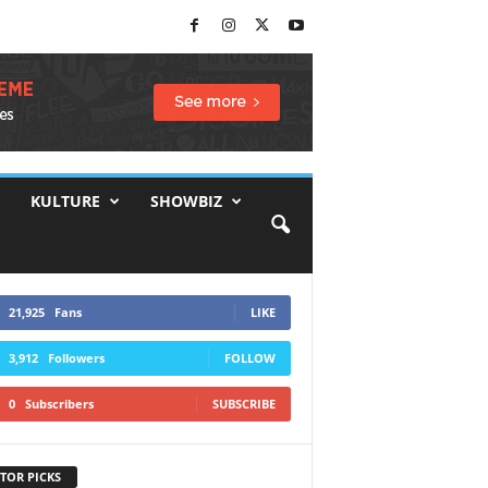
KULTURE
SHOWBIZ
21,925
Fans
LIKE
3,912
Followers
FOLLOW
0
Subscribers
SUBSCRIBE
TOR PICKS