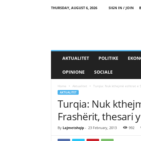
THURSDAY, AUGUST 6, 2026
SIGN IN / JOIN
AKTUALITET
POLITIKE
EKON
OPINIONE
SOCIALE
Home
Aktualitet
Turqia: Nuk kthejmë eshtrat e S
AKTUALITET
Turqia: Nuk kthej
Frashërit, thesari 
By
Lajmetshqip
-
23 February, 2013
992