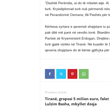
“Dashtë Perëndia, ai do të mbetet atje. Ai 
turk. Kryediplomati turk nuk përmendi nës
në Perandorinë Osmane, Ali Pashës për të 
Kërkesa zyrtare e qeverisë shqiptare iu paraq
pak ditë më parë në vendin tonë. Bisedën e
Partisë së Kryeministrit Erdogan, Drejtësi d
turk gjatë vizitës në Tiranë. Në kuadër të 
qeveria shqiptare do të bënte gjithçka për
Previous article
Tiranë, groposi 5 milion euro, falet
Lulzim Basha, mbyllet dosja