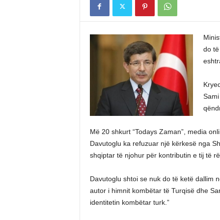
Minis
do të
eshtr
Kryed
Sami 
qëndr
Më 20 shkurt “Todays Zaman”, media onlin
Davutoglu ka refuzuar një kërkesë nga Shq
shqiptar të njohur për kontributin e tij të
Davutoglu shtoi se nuk do të ketë dallim 
autor i himnit kombëtar të Turqisë dhe S
identitetin kombëtar turk.”