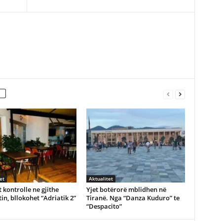
et
Aktualitet
 kontrolle ne gjithe
Yjet botërorë mblidhen në
in, bllokohet “Adriatik 2”
Tiranë. Nga “Danza Kuduro” te
“Despacito”