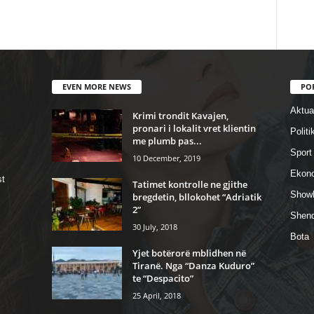
EVEN MORE NEWS
PO
Aktual
Krimi trondit Kavajen,
pronari i lokalit vret klientin
Politi
me plumb pas...
Sport
10 December, 2019
Ekon
st
Tatimet kontrolle ne gjithe
Show
bregdetin, bllokohet “Adriatik
2”
Shend
30 July, 2018
Bota
Yjet botërorë mblidhen në
Tiranë. Nga “Danza Kuduro”
te “Despacito”
25 April, 2018