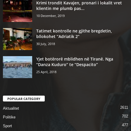
Krimi trondit Kavajen, pronari i lokalit vret
klientin me plumb pas...
10 December, 2019
Tatimet kontrolle ne gjithe bregdetin,
bllokohet “Adriatik 2”
30 July, 2018
Yjet botërorë mblidhen në Tiranë. Nga
“Danza Kuduro” te “Despacito”
25 April, 2018
POPULAR CATEGORY
2611
Aktualitet
702
Politike
477
Sport