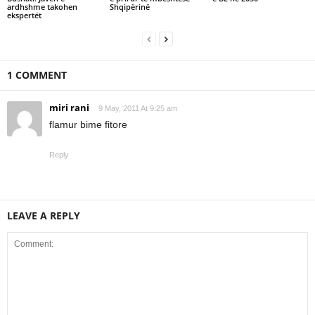
ardhshme takohen
Shqipërinë
ekspertët
1 COMMENT
miri rani
9 May, 2011 At 9:25 am
flamur bime fitore
Reply
LEAVE A REPLY