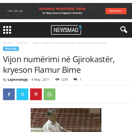
Home
Politike
Vijon numërimi në Gjirokastër, kryeson Flamur Bime
POLITIKE
Vijon numërimi në Gjirokastër,
kryeson Flamur Bime
By
Lajmetshqip
-
9 May, 2011
1239
1