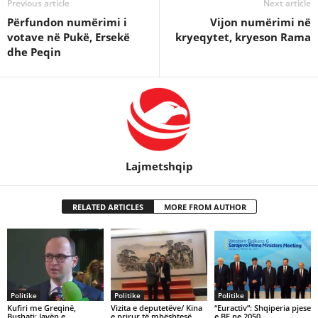
Previous article
Next article
Përfundon numërimi i
Vijon numërimi në
votave në Pukë, Ersekë
kryeqytet, kryeson Rama
dhe Peqin
Lajmetshqip
RELATED ARTICLES
MORE FROM AUTHOR
Politike
Politike
Politike
Kufiri me Greqinë,
Vizita e deputetëve/ Kina
“Euractiv”: Shqiperia pjese
Bushati: Javën e
e prirur të mbështesë
e BE ne 2050