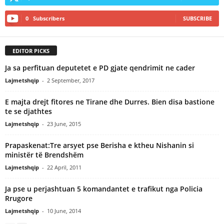
0
Subscribers
SUBSCRIBE
EDITOR PICKS
Ja sa perfituan deputetet e PD gjate qendrimit ne cader
Lajmetshqip
-
2 September, 2017
E majta drejt fitores ne Tirane dhe Durres. Bien disa bastione
te se djathtes
Lajmetshqip
-
23 June, 2015
Prapaskenat:Tre arsyet pse Berisha e ktheu Nishanin si
ministër të Brendshëm
Lajmetshqip
-
22 April, 2011
Ja pse u perjashtuan 5 komandantet e trafikut nga Policia
Rrugore
Lajmetshqip
-
10 June, 2014