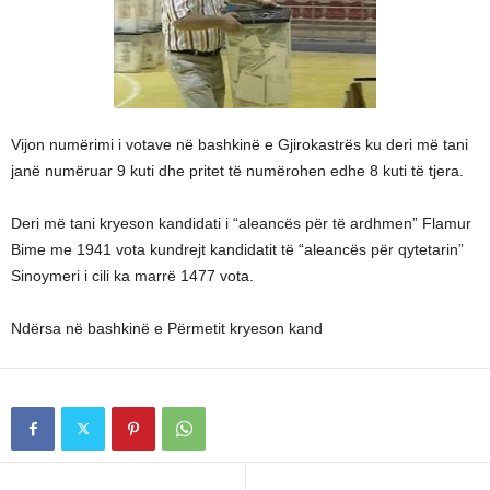
Vijon numërimi i votave në bashkinë e Gjirokastrës ku deri më tani
janë numëruar 9 kuti dhe pritet të numërohen edhe 8 kuti të tjera.
Deri më tani kryeson kandidati i “aleancës për të ardhmen” Flamur
Bime me 1941 vota kundrejt kandidatit të “aleancës për qytetarin”
Sinoymeri i cili ka marrë 1477 vota.
Ndërsa në bashkinë e Përmetit kryeson kand