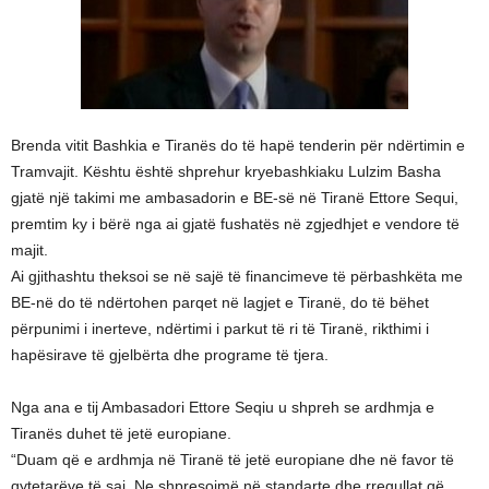
Brenda vitit Bashkia e Tiranës do të hapë tenderin për ndërtimin e
Tramvajit. Kështu është shprehur kryebashkiaku Lulzim Basha
gjatë një takimi me ambasadorin e BE-së në Tiranë Ettore Sequi,
premtim ky i bërë nga ai gjatë fushatës në zgjedhjet e vendore të
majit.
Ai gjithashtu theksoi se në sajë të financimeve të përbashkëta me
BE-në do të ndërtohen parqet në lagjet e Tiranë, do të bëhet
përpunimi i inerteve, ndërtimi i parkut të ri të Tiranë, rikthimi i
hapësirave të gjelbërta dhe programe të tjera.
Nga ana e tij Ambasadori Ettore Seqiu u shpreh se ardhmja e
Tiranës duhet të jetë europiane.
“Duam që e ardhmja në Tiranë të jetë europiane dhe në favor të
qytetarëve të saj. Ne shpresojmë në standarte dhe rregullat që