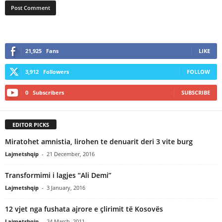
21,925
Fans
LIKE
3,912
Followers
FOLLOW
0
Subscribers
SUBSCRIBE
EDITOR PICKS
Miratohet amnistia, lirohen te denuarit deri 3 vite burg
Lajmetshqip
-
21 December, 2016
Transformimi i lagjes “Ali Demi”
Lajmetshqip
-
3 January, 2016
12 vjet nga fushata ajrore e çlirimit të Kosovës
Lajmetshqip
-
24 March, 2011