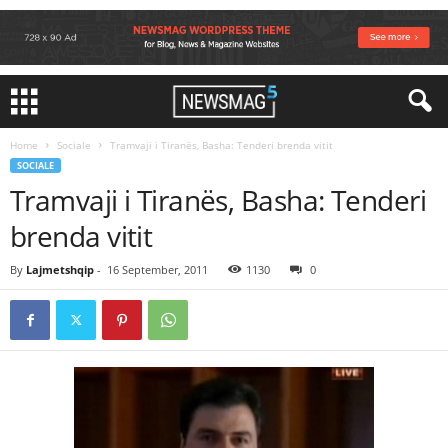
Home
Sociale
Tramvaji i Tiranës, Basha: Tenderi brenda vitit
SOCIALE
Tramvaji i Tiranës, Basha: Tenderi
brenda vitit
By
Lajmetshqip
-
16 September, 2011
1130
0