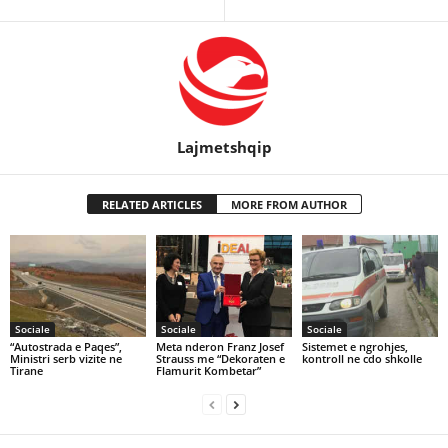
Lajmetshqip
RELATED ARTICLES
MORE FROM AUTHOR
Sociale
Sociale
Sociale
“Autostrada e Paqes”,
Meta nderon Franz Josef
Sistemet e ngrohjes,
Ministri serb vizite ne
Strauss me “Dekoraten e
kontroll ne cdo shkolle
Tirane
Flamurit Kombetar”