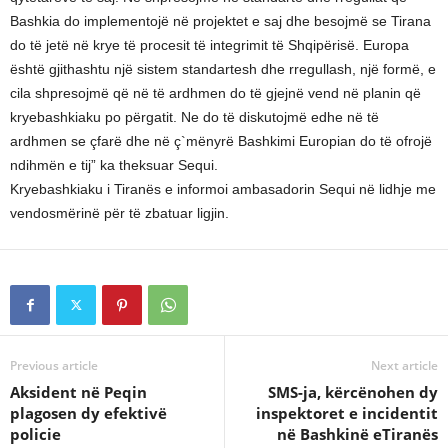
Bashkia do implementojë në projektet e saj dhe besojmë se Tirana
do të jetë në krye të procesit të integrimit të Shqipërisë. Europa
është gjithashtu një sistem standartesh dhe rregullash, një formë, e
cila shpresojmë që në të ardhmen do të gjejnë vend në planin që
kryebashkiaku po përgatit. Ne do të diskutojmë edhe në të
ardhmen se çfarë dhe në ç`mënyrë Bashkimi Europian do të ofrojë
ndihmën e tij” ka theksuar Sequi.
Kryebashkiaku i Tiranës e informoi ambasadorin Sequi në lidhje me
vendosmërinë për të zbatuar ligjin.
Previous article
Next article
Aksident në Peqin
SMS-ja, kërcënohen dy
plagosen dy efektivë
inspektoret e incidentit
policie
në Bashkinë eTiranës