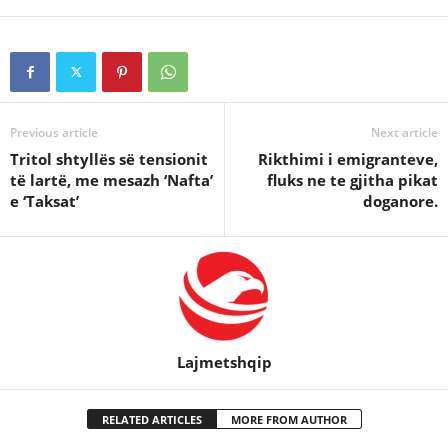
Previous article
Next article
Tritol shtyllës së tensionit
Rikthimi i emigranteve,
të lartë, me mesazh ‘Nafta’
fluks ne te gjitha pikat
e ‘Taksat’
doganore.
Lajmetshqip
RELATED ARTICLES
MORE FROM AUTHOR