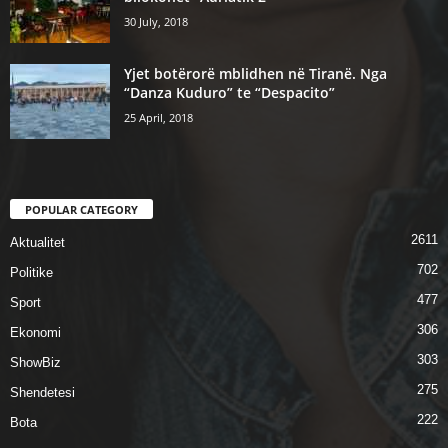
30 July, 2018
Yjet botërorë mblidhen në Tiranë. Nga
“Danza Kuduro” te “Despacito”
25 April, 2018
POPULAR CATEGORY
2611
Aktualitet
702
Politike
477
Sport
306
Ekonomi
303
ShowBiz
275
Shendetesi
222
Bota