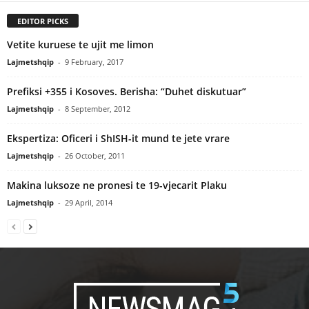
EDITOR PICKS
Vetite kuruese te ujit me limon
Lajmetshqip
-
9 February, 2017
Prefiksi +355 i Kosoves. Berisha: “Duhet diskutuar”
Lajmetshqip
-
8 September, 2012
Ekspertiza: Oficeri i ShISH-it mund te jete vrare
Lajmetshqip
-
26 October, 2011
Makina luksoze ne pronesi te 19-vjecarit Plaku
Lajmetshqip
-
29 April, 2014