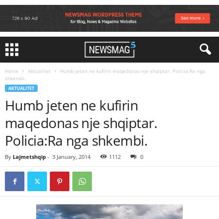
Home
Aktualitet
Humb jeten ne kufirin maqedonas nje shqiptar. Policia:Ra nga
shkembi.
AKTUALITET
Humb jeten ne kufirin
maqedonas nje shqiptar.
Policia:Ra nga shkembi.
By
Lajmetshqip
-
3 January, 2014
1112
0