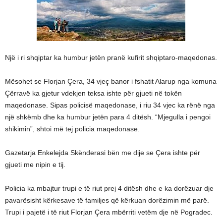
Një i ri shqiptar ka humbur jetën pranë kufirit shqiptaro-maqedonas.
Mësohet se Florjan Çera, 34 vjeç banor i fshatit Alarup nga komuna
Çërravë ka gjetur vdekjen teksa ishte për gjueti në tokën
maqedonase. Sipas policisë maqedonase, i riu 34 vjec ka rënë nga
një shkëmb dhe ka humbur jetën para 4 ditësh. “Mjegulla i pengoi
shikimin”, shtoi më tej policia maqedonase.
Gazetarja Enkelejda Skënderasi bën me dije se Çera ishte për
gjueti me nipin e tij.
Policia ka mbajtur trupi e të riut prej 4 ditësh dhe e ka dorëzuar dje
pavarësisht kërkesave të familjes që kërkuan dorëzimin më parë.
Trupi i pajetë i të riut Florjan Çera mbërriti vetëm dje në Pogradec.