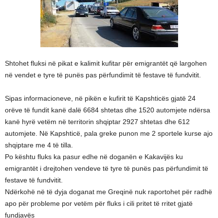
Shtohet fluksi në pikat e kalimit kufitar për emigrantët që largohen
në vendet e tyre të punës pas përfundimit të festave të fundvitit.
Sipas informacioneve, në pikën e kufirit të Kapshticës gjatë 24
orëve të fundit kanë dalë 6684 shtetas dhe 1520 automjete ndërsa
kanë hyrë vetëm në territorin shqiptar 2927 shtetas dhe 612
automjete. Në Kapshticë, pala greke punon me 2 sportele kurse ajo
shqiptare me 4 të tilla.
Po kështu fluks ka pasur edhe në doganën e Kakavijës ku
emigrantët i drejtohen vendeve të tyre të punës pas përfundimit të
festave të fundvitit.
Ndërkohë në të dyja doganat me Greqinë nuk raportohet për radhë
apo për probleme por vetëm për fluks i cili pritet të rritet gjatë
fundjavës