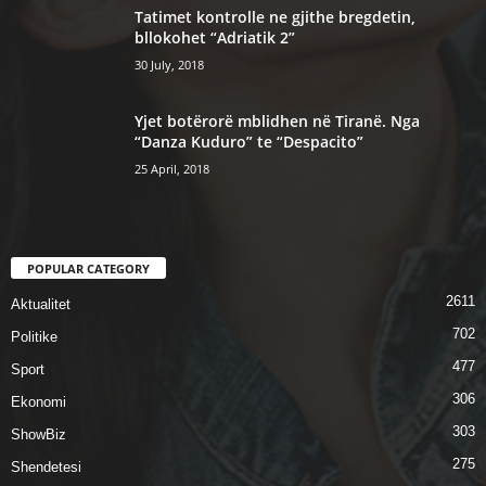
Tatimet kontrolle ne gjithe bregdetin,
bllokohet “Adriatik 2”
30 July, 2018
Yjet botërorë mblidhen në Tiranë. Nga
“Danza Kuduro” te “Despacito”
25 April, 2018
POPULAR CATEGORY
2611
Aktualitet
702
Politike
477
Sport
306
Ekonomi
303
ShowBiz
275
Shendetesi