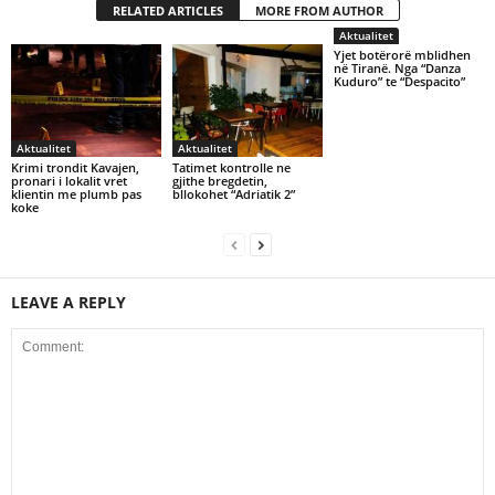
RELATED ARTICLES
MORE FROM AUTHOR
Aktualitet
Yjet botërorë mblidhen
në Tiranë. Nga “Danza
Kuduro” te “Despacito”
Aktualitet
Aktualitet
Krimi trondit Kavajen,
Tatimet kontrolle ne
pronari i lokalit vret
gjithe bregdetin,
klientin me plumb pas
bllokohet “Adriatik 2”
koke
LEAVE A REPLY