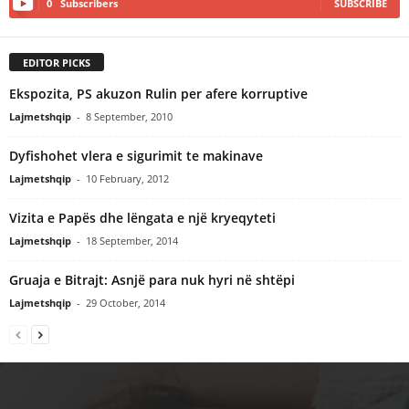
0
Subscribers
SUBSCRIBE
EDITOR PICKS
Ekspozita, PS akuzon Rulin per afere korruptive
Lajmetshqip
-
8 September, 2010
Dyfishohet vlera e sigurimit te makinave
Lajmetshqip
-
10 February, 2012
Vizita e Papës dhe lëngata e një kryeqyteti
Lajmetshqip
-
18 September, 2014
Gruaja e Bitrajt: Asnjë para nuk hyri në shtëpi
Lajmetshqip
-
29 October, 2014