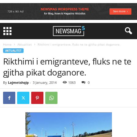
Home
Aktualitet
Rikthimi i emigranteve, fluks ne te gjitha pikat doganore.
AKTUALITET
Rikthimi i emigranteve, fluks ne te
gjitha pikat doganore.
By
Lajmetshqip
-
3 January, 2014
1063
0