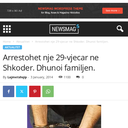
Home
Aktualitet
Arrestohet nje 29-vjecar ne Shkoder. Dhunoi familjen.
AKTUALITET
Arrestohet nje 29-vjecar ne
Shkoder. Dhunoi familjen.
By
Lajmetshqip
-
3 January, 2014
1100
0