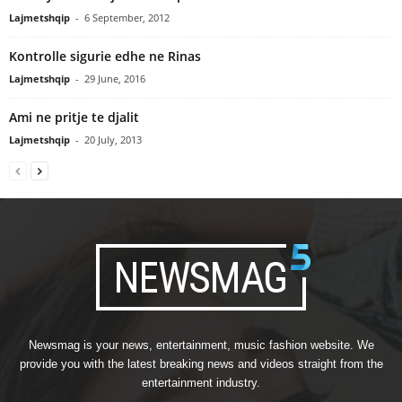
Lajmetshqip
-
6 September, 2012
Kontrolle sigurie edhe ne Rinas
Lajmetshqip
-
29 June, 2016
Ami ne pritje te djalit
Lajmetshqip
-
20 July, 2013
Newsmag is your news, entertainment, music fashion website. We
provide you with the latest breaking news and videos straight from the
entertainment industry.