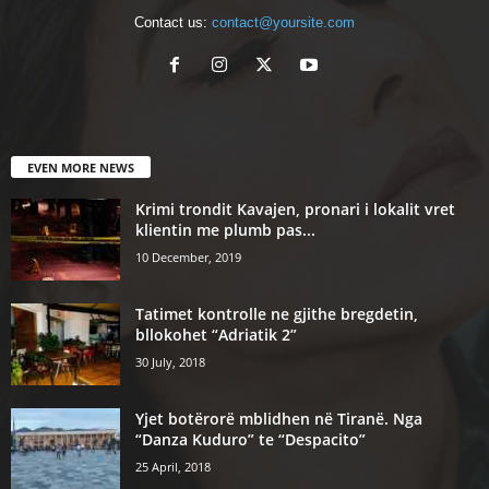
Contact us:
contact@yoursite.com
EVEN MORE NEWS
Krimi trondit Kavajen, pronari i lokalit vret
klientin me plumb pas...
10 December, 2019
Tatimet kontrolle ne gjithe bregdetin,
bllokohet “Adriatik 2”
30 July, 2018
Yjet botërorë mblidhen në Tiranë. Nga
“Danza Kuduro” te “Despacito”
25 April, 2018