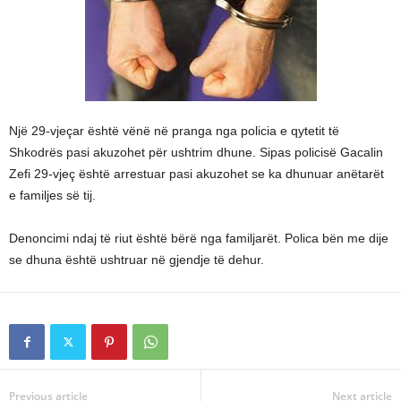
Një 29-vjeçar është vënë në pranga nga policia e qytetit të
Shkodrës pasi akuzohet për ushtrim dhune. Sipas policisë Gacalin
Zefi 29-vjeç është arrestuar pasi akuzohet se ka dhunuar anëtarët
e familjes së tij.
Denoncimi ndaj të riut është bërë nga familjarët. Polica bën me dije
se dhuna është ushtruar në gjendje të dehur.
Previous article
Next article