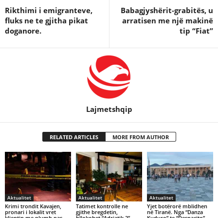
Rikthimi i emigranteve,
Babagjyshërit-grabitës, u
fluks ne te gjitha pikat
arratisen me një makinë
doganore.
tip “Fiat”
Lajmetshqip
RELATED ARTICLES
MORE FROM AUTHOR
Aktualitet
Aktualitet
Aktualitet
Krimi trondit Kavajen,
Tatimet kontrolle ne
Yjet botërorë mblidhen
pronari i lokalit vret
gjithe bregdetin,
në Tiranë. Nga “Danza
klientin me plumb pas
bllokohet “Adriatik 2”
Kuduro” te “Despacito”