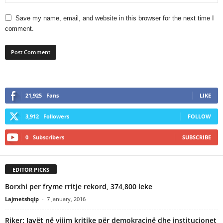
Save my name, email, and website in this browser for the next time I
comment.
21,925
Fans
LIKE
3,912
Followers
FOLLOW
0
Subscribers
SUBSCRIBE
EDITOR PICKS
Borxhi per fryme rritje rekord, 374,800 leke
Lajmetshqip
-
7 January, 2016
Riker: Javët në vijim kritike për demokracinë dhe institucionet