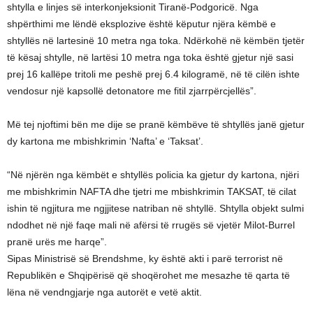
shtylla e linjes së interkonjeksionit Tiranë-Podgoricë. Nga
shpërthimi me lëndë eksplozive është këputur njëra këmbë e
shtyllës në lartesinë 10 metra nga toka. Ndërkohë në këmbën tjetër
të kësaj shtylle, në lartësi 10 metra nga toka është gjetur një sasi
prej 16 kallëpe tritoli me peshë prej 6.4 kilogramë, në të cilën ishte
vendosur një kapsollë detonatore me fitil zjarrpërcjellës”.
Më tej njoftimi bën me dije se pranë këmbëve të shtyllës janë gjetur
dy kartona me mbishkrimin ‘Nafta’ e ‘Taksat’.
“Në njërën nga këmbët e shtyllës policia ka gjetur dy kartona, njëri
me mbishkrimin NAFTA dhe tjetri me mbishkrimin TAKSAT, të cilat
ishin të ngjitura me ngjjitese natriban në shtyllë. Shtylla objekt sulmi
ndodhet në një faqe mali në afërsi të rrugës së vjetër Milot-Burrel
pranë urës me harqe”.
Sipas Ministrisë së Brendshme, ky është akti i parë terrorist në
Republikën e Shqipërisë që shoqërohet me mesazhe të qarta të
lëna në vendngjarje nga autorët e vetë aktit.