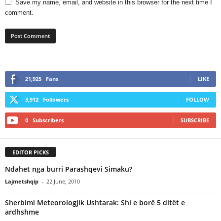
Save my name, email, and website in this browser for the next time I
comment.
21,925
Fans
LIKE
3,912
Followers
FOLLOW
0
Subscribers
SUBSCRIBE
EDITOR PICKS
Ndahet nga burri Parashqevi Simaku?
Lajmetshqip
-
22 June, 2010
Sherbimi Meteorologjik Ushtarak: Shi e borë 5 ditët e
ardhshme