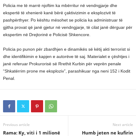
Policia me të marrë njoftim ka mbërritur në vendngjarje dhe
ekspertë të xhenierë kanë bërë çaktivizimin e eksplozivit të
pashpërthyer. Po kështu mësohet se policia ka administruar të
gjitha provat që janë gjetur në vendngjarje, të cilat janë dërguar për
ekspertim në Drejtorinë e Policisë Shkencore.
Policia po punon për zbardhjen e dinamikës së këtij akti terrorist si
dhe identifikimin e kapjen e autorëve të saj. Materialet e çështjes i
janë referuar Prokurorisë së Rrethit Kurbin për veprën penale
“Shkatërrim prone me eksploziv”, parashikuar nga neni 152 i Kodit
Penal.
Previous article
Next article
Rama: Ky, viti i 1 milionë
Humb jeten ne kufirin