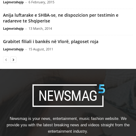
Lajmetshqip
-
6 February, 2015
Anija luftarake e SHBA-se, ne dispozicion per testimin e
radareve te Shqiperise
Lajmetshqip
-
13 March, 2014
Grabitet filiali i bankës në Vlorë, plagoset roja
Lajmetshqip
-
15 August, 2011
Newsmag is your news, entertainment, music fashion website. We
provide you with the latest breaking news and videos straight from the
entertainment industry.