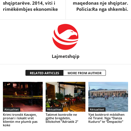
shqiptarëve. 2014, viti i
maqedonas nje shqiptar.
rimëkëmbjes ekonomike
Policia:Ra nga shkembi.
Lajmetshqip
RELATED ARTICLES
MORE FROM AUTHOR
Aktualitet
Aktualitet
Aktualitet
Krimi trondit Kavajen,
Tatimet kontrolle ne
Yjet botërorë mblidhen
pronari i lokalit vret
gjithe bregdetin,
në Tiranë. Nga “Danza
klientin me plumb pas
bllokohet “Adriatik 2”
Kuduro” te “Despacito”
koke