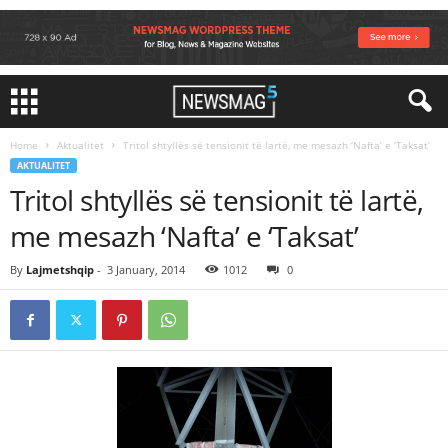
Home
Aktualitet
Tritol shtyllës së tensionit të lartë, me mesazh ‘Nafta’ e ‘Taksat’
AKTUALITET
Tritol shtyllës së tensionit të lartë,
me mesazh ‘Nafta’ e ‘Taksat’
By
Lajmetshqip
-
3 January, 2014
1012
0