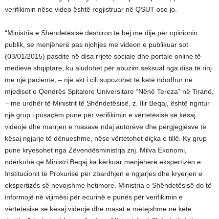
verifikimin nëse video është regjistruar në QSUT ose jo.
“Ministria e Shëndetësisë dëshiron të bëj me dije për opinionin
publik, se menjëherë pas njohjes me videon e publikuar sot
(03/01/2015) pasdite në disa rrjete sociale dhe portale online të
medieve shqiptare, ku aludohet për abuzim seksual nga disa të rinj
me një paciente, – një akt i cili supozohet të ketë ndodhur në
mjediset e Qendrës Spitalore Universitare “Nënë Tereza” në Tiranë,
– me urdhër të Ministrit të Shëndetësisë, z. Ilir Beqaj, është ngritur
një grup i posaçëm pune për verifikimin e vërtetësisë së kësaj
videoje dhe marrjen e masave ndaj autorëve dhe përgjegjësve të
kësaj ngjarje të dënueshme, nëse vërtetohet diçka e tillë. Ky grup
pune kryesohet nga Zëvendësministrja znj. Milva Ekonomi,
ndërkohë që Ministri Beqaj ka kërkuar menjëherë ekspertizën e
Institucionit të Prokurisë për zbardhjen e ngjarjes dhe kryerjen e
ekspertizës së nevojshme hetimore. Ministria e Shëndetësisë do të
informojë në vijimësi për ecurinë e punës për verifikimin e
vërtetësisë së kësaj videoje dhe masat e mëtejshme në këtë