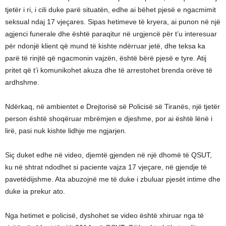
tjetër i ri, i cili duke parë situatën, edhe ai bëhet pjesë e ngacmimit
seksual ndaj 17 vjeçares. Sipas hetimeve të kryera, ai punon në një
agjenci funerale dhe është paraqitur në urgjencë për t’u interesuar
për ndonjë klient që mund të kishte ndërruar jetë, dhe teksa ka
parë të rinjtë që ngacmonin vajzën, është bërë pjesë e tyre. Atij
pritet që t’i komunikohet akuza dhe të arrestohet brenda orëve të
ardhshme.
Ndërkaq, në ambientet e Drejtorisë së Policisë së Tiranës, një tjetër
person është shoqëruar mbrëmjen e djeshme, por ai është lënë i
lirë, pasi nuk kishte lidhje me ngjarjen.
Siç duket edhe në video, djemtë gjenden në një dhomë të QSUT,
ku në shtrat ndodhet si paciente vajza 17 vjeçare, në gjendje të
pavetëdijshme. Ata abuzojnë me të duke i zbuluar pjesët intime dhe
duke ia prekur ato.
Nga hetimet e policisë, dyshohet se video është xhiruar nga të