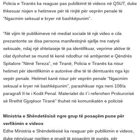
Policia e Tiranës ka reaguar pas publikimit të videos në QSUT, duke
thkesuar nisjen e hetimeve për të rinjtë për veprën penale të
“Ngacmim seksual e kryer në bashkëpunim”.
“Në vijim të publikimeve në mediat sociale të një video e cila
prezantonte se disa persona manifestojnë sjellje me natyrë
seksuale, ndaj një shtetaseje të pa identifikuar, veprime aktive të
cilat dyshohet se mund të kenë ndodhur në ambjentet e Qëndrës
Spitalore “Nënë Tereza”, në Tiranë, Policia e Tiranës ka nisur
hetimet për identifikimin e autorëve dhe të të dëmtuarës nga kjo
vepër penale. Hetimet kanë nisur për veprën penale “Ngacmim
seksual e kryer në bashkëpunim”, parashikuar nga neni 108/a
paragrafi II-te i Kodit Penal. Materialet do t`i referohen Prokurorisë
së Rrethit Gjyqësor Tiranë” thuhet në komunikatën e policisë
Ministria e Shëndetësisë ngre grup të posaçëm pune për
verfikimin e videos
Edhe Ministria e Shëndetësisë ka reaguar për publikimin e videos,
duke nënvizuar ngritjen e grupit të posaçëm të punës, për