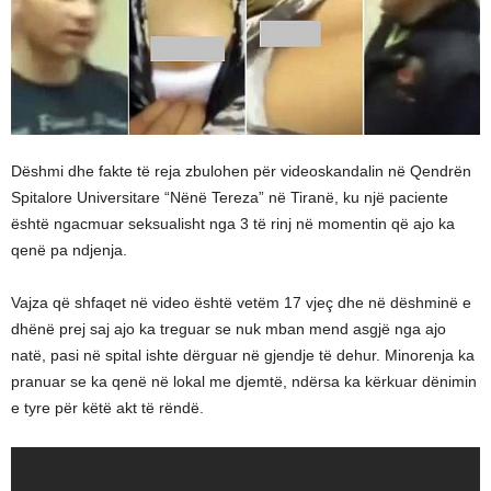
Dëshmi dhe fakte të reja zbulohen për videoskandalin në Qendrën
Spitalore Universitare “Nënë Tereza” në Tiranë, ku një paciente
është ngacmuar seksualisht nga 3 të rinj në momentin që ajo ka
qenë pa ndjenja.
Vajza që shfaqet në video është vetëm 17 vjeç dhe në dëshminë e
dhënë prej saj ajo ka treguar se nuk mban mend asgjë nga ajo
natë, pasi në spital ishte dërguar në gjendje të dehur. Minorenja ka
pranuar se ka qenë në lokal me djemtë, ndërsa ka kërkuar dënimin
e tyre për këtë akt të rëndë.