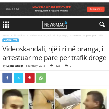
Home
Aktualitet
Videoskandali, një i ri në pranga, i arrestuar me pare per trafik...
AKTUALITET
Videoskandali, një i ri në pranga, i
arrestuar me pare per trafik droge
By
Lajmetshqip
-
5 January, 2015
1126
0