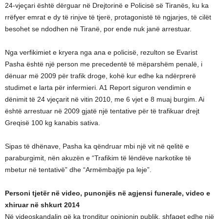
24-vjeçari është dërguar në Drejtorinë e Policisë së Tiranës, ku ka
rrëfyer emrat e dy të rinjve të tjerë, protagonistë të ngjarjes, të cilët
besohet se ndodhen në Tiranë, por ende nuk janë arrestuar.
Nga verfikimiet e kryera nga ana e policisë, rezulton se Evarist
Pasha është një person me precedentë të mëparshëm penalë, i
dënuar më 2009 për trafik droge, kohë kur edhe ka ndërprerë
studimet e larta për infermieri. A1 Report siguron vendimin e
dënimit të 24 vjeçarit në vitin 2010, me 6 vjet e 8 muaj burgim. Ai
është arrestuar në 2009 gjatë një tentative për të trafikuar drejt
Greqisë 100 kg kanabis sativa.
Sipas të dhënave, Pasha ka qëndruar mbi një vit në qelitë e
paraburgimit, nën akuzën e “Trafikim të lëndëve narkotike të
mbetur në tentativë” dhe “Armëmbajtje pa leje”.
Personi tjetër në video, punonjës në agjensi funerale, video e
xhiruar në shkurt 2014
Në videoskandalin që ka tronditur opinionin publik, shfaqet edhe një