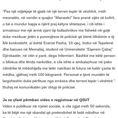
“Pas një ndjekjeje të gjatë në një terren tepër të vështirë, rreth
mesnatës, në vendin e quajtur “Manastiri” fare pranë vijës së kufirit,
u bë e mundur kapja e njërit prej këtyre shtetasve, i cili ishte i
armatosur me një armë zjarri tip kallashnikov me fishekë në gojë
duke rrezikuar jetën e punonjësve të policisë që bënë bllokimin e tij.
Më konkretisht, ai është Evarist Pasha, 19 vjeç, lindur në Tepelenë
dhe banues në Memaliaj, student në Universitetin “Eqerem Çabej”
Gjirokastër, në vitin e parë, dega Infermieri. Bashkë me këtë person
u bllokua dhe lënda narkotike, e cila ishte e ambalazhuar në pako
cilindrike të mbështjella me letër natriban të futura në katër çanta të
mëdha, gjithsej rreth 100 kilogramë. Personat e tjerë mundën të
largoheshin duke përfituar nga errësira dhe terreni tepër i vështirë.”
thuhej në komunikatën për shtyp të policisë.
Ja se çfarë përmban video e regjistruar në QSUT
Video e publikuar në rrjetet sociale, e cila zgjat rreth 50 sekonda,
ka të bëjë me një skandal që pretendohet të ketë ndodhur në