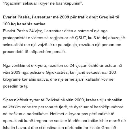
“Ngacmim seksual i kryer në bashkëpunim”.
Evarist Pasha, i arrestuar më 2009 për trafik drejt Greqisë të
100 kg kanabis sativa
Evarist Pasha 24 vjeç, i arrestuar ditën e sotme si një nga
protagonistët e videos së regjistruar në QSUT, ku 3 të rinj abuzojnë
seksualisht me një vajzë të re pa ndjenja, rezulton një person me
precendetë të mëparshëm penalë.
Nga verifikimet e kryera, rezulton se 24 vjeçari është arrestuar në
vitin 2009 nga policia e Gjirokastrës, ku i janë sekuestruar 100
kilogramë kanabis sativa, dhe një armë zjarri kallashnikov në
posedim të tij.
Sipas njoftimit zyrtar të Policisë në vitin 2009, krahas tij u shpallën
në kërkim edhe tre persona të tjerë, të dyshuar si bashkëpunëtorë
në trafikun e narkotikëve. Hetimet e kryera pas përfundimit të
operacionit kanë treguar se sasia e lëndës narkotike ishte marrë në
fshatin Lazarat dhe si destinacion përfundimtar kishte Greqinë.