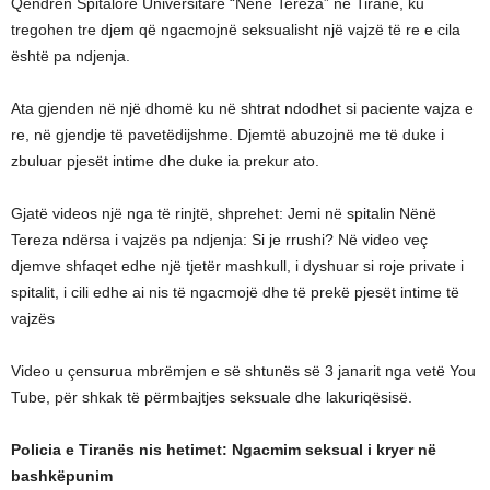
Qendrën Spitalore Universitare “Nënë Tereza” në Tiranë, ku
tregohen tre djem që ngacmojnë seksualisht një vajzë të re e cila
është pa ndjenja.
Ata gjenden në një dhomë ku në shtrat ndodhet si paciente vajza e
re, në gjendje të pavetëdijshme. Djemtë abuzojnë me të duke i
zbuluar pjesët intime dhe duke ia prekur ato.
Gjatë videos një nga të rinjtë, shprehet: Jemi në spitalin Nënë
Tereza ndërsa i vajzës pa ndjenja: Si je rrushi? Në video veç
djemve shfaqet edhe një tjetër mashkull, i dyshuar si roje private i
spitalit, i cili edhe ai nis të ngacmojë dhe të prekë pjesët intime të
vajzës
Video u çensurua mbrëmjen e së shtunës së 3 janarit nga vetë You
Tube, për shkak të përmbajtjes seksuale dhe lakuriqësisë.
Policia e Tiranës nis hetimet: Ngacmim seksual i kryer në
bashkëpunim