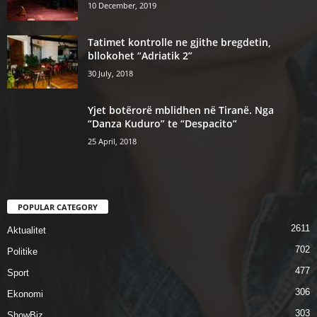
10 December, 2019
Tatimet kontrolle ne gjithe bregdetin,
bllokohet “Adriatik 2”
30 July, 2018
Yjet botërorë mblidhen në Tiranë. Nga
“Danza Kuduro” te “Despacito”
25 April, 2018
POPULAR CATEGORY
2611
Aktualitet
702
Politike
477
Sport
306
Ekonomi
303
ShowBiz