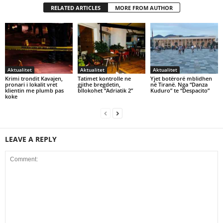
RELATED ARTICLES
MORE FROM AUTHOR
Aktualitet
Aktualitet
Aktualitet
Krimi trondit Kavajen,
Tatimet kontrolle ne
Yjet botërorë mblidhen
pronari i lokalit vret
gjithe bregdetin,
në Tiranë. Nga “Danza
klientin me plumb pas
bllokohet “Adriatik 2”
Kuduro” te “Despacito”
koke
LEAVE A REPLY