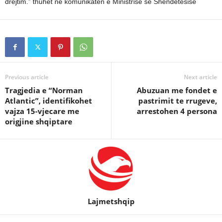
drejtim.” thuhet në komunikatën e Ministrisë së Shëndetësisë
Previous article
Next article
Tragjedia e “Norman
Abuzuan me fondet e
Atlantic”, identifikohet
pastrimit te rrugeve,
vajza 15-vjecare me
arrestohen 4 persona
origjine shqiptare
Lajmetshqip