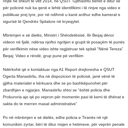
rinjtë në shkurt të vitit 2014, në QSUT. Gjithashtu bëhet e ditur se
për policinë nuk ka qenë e lehtë identifikimi i të rinjve nga video e
publikuar prej tyre, por në ndihmë u kanë ardhur edhe kamerat e
sigurisë të Qendrës Spitalore në kryeqytet.
Mbrëmjen e së dielës, Ministri i Shëndetësisë, Ilir Beqaj dënoi
videon në fjalë, ndërsa njoftoi ngritjen e grupit të posaçëm të punës
për verifikimin nëse video ishte regjistruar tek spitali “Nënë Tereza”.
Beqaj: Video e rëndë, grup pune pë verifikim
Ndërkohë që e kontaktuar nga A1 Report drejtoresha e QSUT
Ogerta Manastirliu, tha në dispozicion të policisë, janë vënë të
gjitha materialet e kërkuara dhe se po bashkëpunohet për
zbardhjen e ngjarjes. Manastirliu shtoi se “është policia dhe
Prokuroria ajo që po vepron për momentin pasi të kemi të dhënat e
sakta do te merren masat administrative”
Po në mbrëmjen e së dielës, edhe policia e Tiranës në një
komunikim zyrtar, bëri të ditur nisjen e hetimeve, për veprën penale