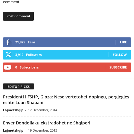
comment.
21,925
Fans
LIKE
3,912
Followers
FOLLOW
0
Subscribers
SUBSCRIBE
EDITOR PICKS
Presidenti i FSHP, Gjoza: Nese vertetohet dopingu, pergjegjes
eshte Luan Shabani
Lajmetshqip
-
12 December, 2014
Enver Dondollaku ekstradohet ne Shqiperi
Lajmetshqip
-
19 December, 2013