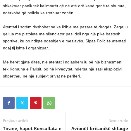
shkaktuar panik tek kalimtarët që në atë orë kanë qenë të shumtë,
ndërkohë që policia ka rrethuar zonën.
Atentati i sotëm dyshohet se ka lidhje me pazare të drogës. Zeqaj u
qëllua me pistoletë me silenciator pasi doli nga një pikë bastesh
sportive, ku po ndiqte ndeshjen e mesjavës. Sipas Policisë atentati
ndaj tij ishte i organizuar.
Më herët gjatë ditës, një atentat i ngjashëm iu bë një biznesmeni
tek Komuna e Parisit, po në kryeqytet, ndërsa një sasi eksplozivi
shpërtheu në një subjekt privat në periferi.
Previous article
Next article
Tirane, hapet Konsullata e
Avionët britanikë shfaqje