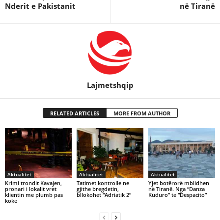
Nderit e Pakistanit
në Tiranë
Lajmetshqip
RELATED ARTICLES
MORE FROM AUTHOR
Aktualitet
Aktualitet
Aktualitet
Krimi trondit Kavajen,
Tatimet kontrolle ne
Yjet botërorë mblidhen
pronari i lokalit vret
gjithe bregdetin,
në Tiranë. Nga “Danza
klientin me plumb pas
bllokohet “Adriatik 2”
Kuduro” te “Despacito”
koke