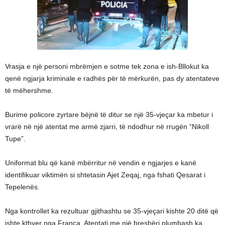
Vrasja e një personi mbrëmjen e sotme tek zona e ish-Bllokut ka
qenë ngjarja kriminale e radhës për të mërkurën, pas dy atentateve
të mëhershme.
Burime policore zyrtare bëjnë të ditur se një 35-vjeçar ka mbetur i
vrarë në një atentat me armë zjarri, të ndodhur në rrugën “Nikoll
Tupe”.
Uniformat blu që kanë mbërritur në vendin e ngjarjes e kanë
identifikuar viktimën si shtetasin Ajet Zeqaj, nga fshati Qesarat i
Tepelenës.
Nga kontrollet ka rezultuar gjithashtu se 35-vjeçari kishte 20 ditë që
ishte kthyer nga Franca. Atentati me një breshëri plumbash ka