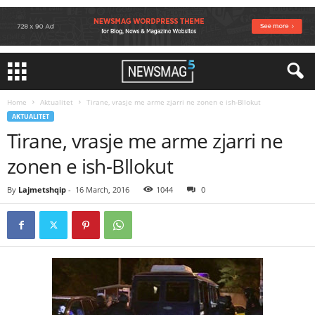
Home
Aktualitet
Tirane, vrasje me arme zjarri ne zonen e ish-Bllokut
AKTUALITET
Tirane, vrasje me arme zjarri ne
zonen e ish-Bllokut
By
Lajmetshqip
-
16 March, 2016
1044
0