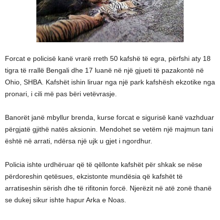
Forcat e policisë kanë vrarë rreth 50 kafshë të egra, përfshi aty 18
tigra të rrallë Bengali dhe 17 luanë në një gjueti të pazakontë në
Ohio, SHBA. Kafshët ishin liruar nga një park kafshësh ekzotike nga
pronari, i cili më pas bëri vetëvrasje.
Banorët janë mbyllur brenda, kurse forcat e sigurisë kanë vazhduar
përgjatë gjithë natës aksionin. Mendohet se vetëm një majmun tani
është në arrati, ndërsa një ujk u gjet i ngordhur.
Policia ishte urdhëruar që të qëllonte kafshët për shkak se nëse
përdoreshin qetësues, ekzistonte mundësia që kafshët të
arratiseshin sërish dhe të rifitonin forcë. Njerëzit në atë zonë thanë
se dukej sikur ishte hapur Arka e Noas.