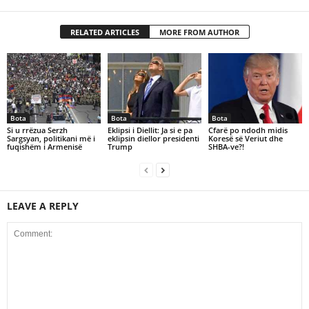
RELATED ARTICLES
MORE FROM AUTHOR
Bota
Bota
Bota
Si u rrëzua Serzh
Eklipsi i Diellit: Ja si e pa
Cfarë po ndodh midis
Sargsyan, politikani më i
eklipsin diellor presidenti
Koresë së Veriut dhe
fuqishëm i Armenisë
Trump
SHBA-ve?!
LEAVE A REPLY