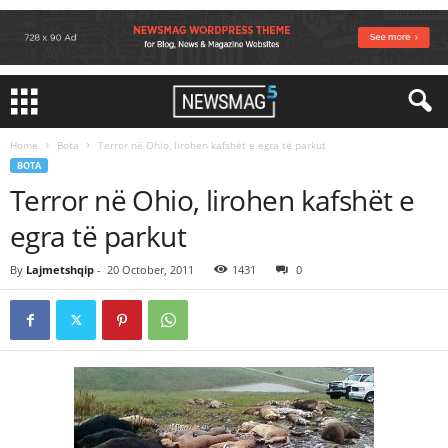
Home
Bota
Terror në Ohio, lirohen kafshët e egra të parkut
BOTA
Terror në Ohio, lirohen kafshët e
egra të parkut
By
Lajmetshqip
-
20 October, 2011
1431
0