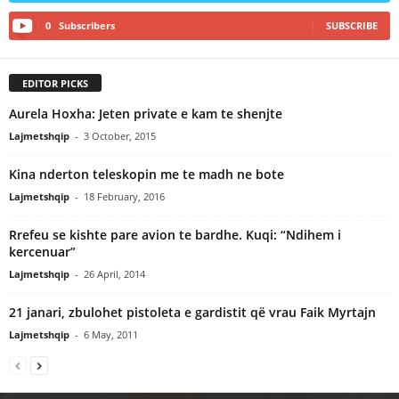
0
Subscribers
SUBSCRIBE
EDITOR PICKS
Aurela Hoxha: Jeten private e kam te shenjte
Lajmetshqip
-
3 October, 2015
Kina nderton teleskopin me te madh ne bote
Lajmetshqip
-
18 February, 2016
Rrefeu se kishte pare avion te bardhe. Kuqi: “Ndihem i
kercenuar”
Lajmetshqip
-
26 April, 2014
21 janari, zbulohet pistoleta e gardistit që vrau Faik Myrtajn
Lajmetshqip
-
6 May, 2011