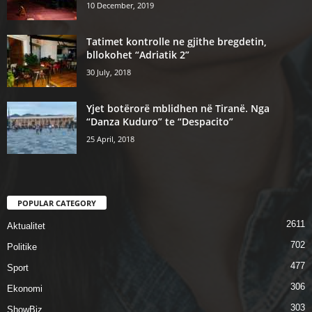
10 December, 2019
Tatimet kontrolle ne gjithe bregdetin,
bllokohet “Adriatik 2”
30 July, 2018
Yjet botërorë mblidhen në Tiranë. Nga
“Danza Kuduro” te “Despacito”
25 April, 2018
POPULAR CATEGORY
2611
Aktualitet
702
Politike
477
Sport
306
Ekonomi
303
ShowBiz