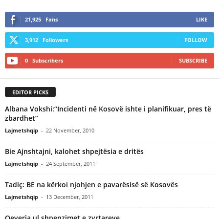
21,925
Fans
LIKE
3,912
Followers
FOLLOW
0
Subscribers
SUBSCRIBE
EDITOR PICKS
Albana Vokshi:“Incidenti në Kosovë ishte i planifikuar, pres të
zbardhet”
Lajmetshqip
-
22 November, 2010
Bie Ajnshtajni, kalohet shpejtësia e dritës
Lajmetshqip
-
24 September, 2011
Tadiç: BE na kërkoi njohjen e pavarësisë së Kosovës
Lajmetshqip
-
13 December, 2011
Qeveria ul shpenzimet e zyrtareve