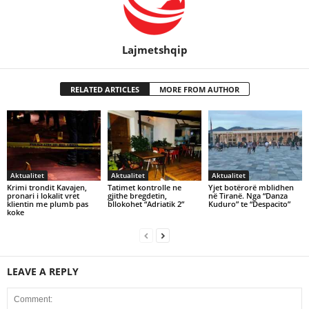
Lajmetshqip
RELATED ARTICLES
MORE FROM AUTHOR
Aktualitet
Aktualitet
Aktualitet
Krimi trondit Kavajen,
Tatimet kontrolle ne
Yjet botërorë mblidhen
pronari i lokalit vret
gjithe bregdetin,
në Tiranë. Nga “Danza
klientin me plumb pas
bllokohet “Adriatik 2”
Kuduro” te “Despacito”
koke
LEAVE A REPLY