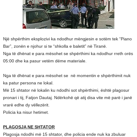
Një shpërthim eksplozivi ka ndodhur mëngjesin e sotëm tek “Piano
Bar”, zonën e njohur si te “shkolla e baletit” në Tiranë.
Nga të dhënat e para mësohet se shpërthimi ka ndodhur rreth orës
05:00 dhe ka pasur vetëm dëme materiale.
Nga të dhënat e para mësohet se në momentin e shpërthimit nuk
ka patur persona ne lokal.
Më 15 shtator në lokalin ku ndodhi sot shpërthimi, është plagosur
pronari i tij, Fatjon Dautaj. Ndërkohë që atij disa vite më parë i janë
vrarë edhe dy vëllezërit.
Policia ka nisur hetimet.
PLAGOSJA NE SHTATOR
Plagosja ndodhi më 15 shtator, dhe policia ende nuk ka zbuluar