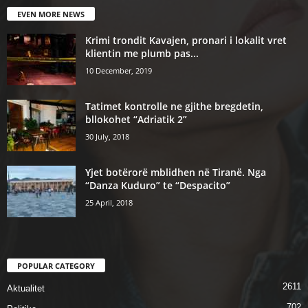
EVEN MORE NEWS
Krimi trondit Kavajen, pronari i lokalit vret
klientin me plumb pas...
10 December, 2019
Tatimet kontrolle ne gjithe bregdetin,
bllokohet “Adriatik 2”
30 July, 2018
Yjet botërorë mblidhen në Tiranë. Nga
“Danza Kuduro” te “Despacito”
25 April, 2018
POPULAR CATEGORY
2611
Aktualitet
702