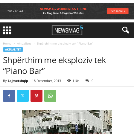
Home
Aktualitet
Shpërthim me eksploziv tek “Piano Bar”
AKTUALITET
Shpërthim me eksploziv tek
“Piano Bar”
By
Lajmetshqip
-
18 December, 2013
1104
0