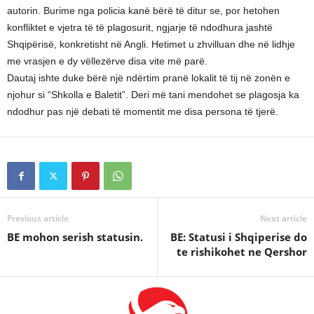
autorin. Burime nga policia kanë bërë të ditur se, por hetohen
konfliktet e vjetra të të plagosurit, ngjarje të ndodhura jashtë
Shqipërisë, konkretisht në Angli. Hetimet u zhvilluan dhe në lidhje
me vrasjen e dy vëllezërve disa vite më parë.
Dautaj ishte duke bërë një ndërtim pranë lokalit të tij në zonën e
njohur si “Shkolla e Baletit”. Deri më tani mendohet se plagosja ka
ndodhur pas një debati të momentit me disa persona të tjerë.
Previous article
Next article
BE mohon serish statusin.
BE: Statusi i Shqiperise do
te rishikohet ne Qershor