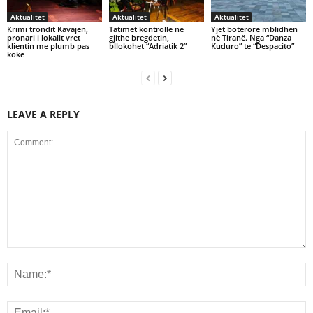
Aktualitet
Aktualitet
Aktualitet
Krimi trondit Kavajen,
Tatimet kontrolle ne
Yjet botërorë mblidhen
pronari i lokalit vret
gjithe bregdetin,
në Tiranë. Nga “Danza
klientin me plumb pas
bllokohet “Adriatik 2”
Kuduro” te “Despacito”
koke
LEAVE A REPLY