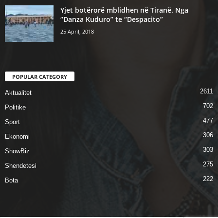
Yjet botërorë mblidhen në Tiranë. Nga
“Danza Kuduro” te “Despacito”
25 April, 2018
POPULAR CATEGORY
2611
Aktualitet
702
Politike
477
Sport
306
Ekonomi
303
ShowBiz
275
Shendetesi
222
Bota