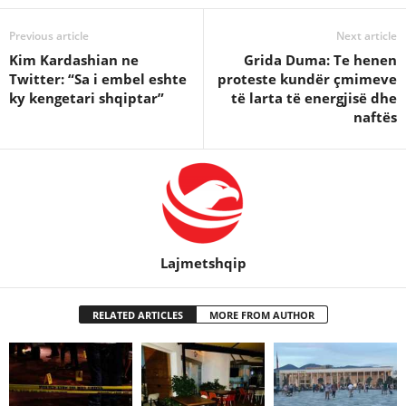
Previous article
Next article
Kim Kardashian ne
Grida Duma: Te henen
Twitter: “Sa i embel eshte
proteste kundër çmimeve
ky kengetari shqiptar”
të larta të energjisë dhe
naftës
Lajmetshqip
RELATED ARTICLES
MORE FROM AUTHOR