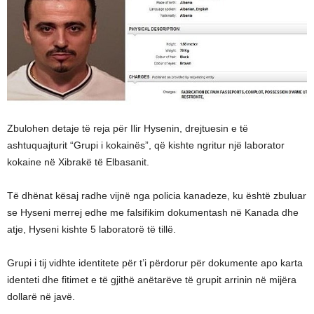
Zbulohen detaje të reja për Ilir Hysenin, drejtuesin e të
ashtuquajturit “Grupi i kokainës”, që kishte ngritur një laborator
kokaine në Xibrakë të Elbasanit.
Të dhënat kësaj radhe vijnë nga policia kanadeze, ku është zbuluar
se Hyseni merrej edhe me falsifikim dokumentash në Kanada dhe
atje, Hyseni kishte 5 laboratorë të tillë.
Grupi i tij vidhte identitete për t’i përdorur për dokumente apo karta
identeti dhe fitimet e të gjithë anëtarëve të grupit arrinin në mijëra
dollarë në javë.