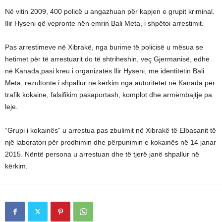
Në vitin 2009, 400 policë u angazhuan për kapjen e grupit kriminal.
Ilir Hyseni që vepronte nën emrin Bali Meta, i shpëtoi arrestimit.
Pas arrestimeve në Xibrakë, nga burime të policisë u mësua se
hetimet për të arrestuarit do të shtriheshin, veç Gjermanisë, edhe
në Kanada,pasi kreu i organizatës Ilir Hyseni, me identitetin Bali
Meta, rezultonte i shpallur ne kërkim nga autoritetet në Kanada për
trafik kokaine, falsifikim pasaportash, komplot dhe armëmbajtje pa
leje.
“Grupi i kokainës” u arrestua pas zbulimit në Xibrakë të Elbasanit të
një laboratori për prodhimin dhe përpunimin e kokainës në 14 janar
2015. Nëntë persona u arrestuan dhe të tjerë janë shpallur në
kërkim.