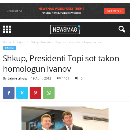
Home
Rajoni
Shkup, Presidenti Topi sot takon homologun Ivanov
RAJONI
Shkup, Presidenti Topi sot takon
homologun Ivanov
By
Lajmetshqip
-
19 April, 2012
1101
0