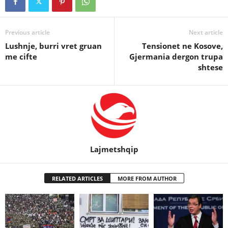
Previous article
Next article
Lushnje, burri vret gruan
Tensionet ne Kosove,
me cifte
Gjermania dergon trupa
shtese
Lajmetshqip
RELATED ARTICLES
MORE FROM AUTHOR