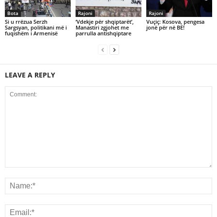
Bota
Rajoni
Rajoni
Si u rrëzua Serzh
‘Vdekje për shqiptarët’,
Vuçiç: Kosova, pengesa
Sargsyan, politikani më i
Manastiri zgjohet me
jonë për në BE!
fuqishëm i Armenisë
parrulla antishqiptare
LEAVE A REPLY