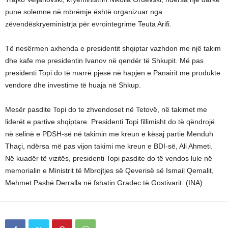
pune solemne në mbrëmje është organizuar nga
zëvendëskryeministrja për evrointegrime Teuta Arifi.
Të nesërmen axhenda e presidentit shqiptar vazhdon me një takim
dhe kafe me presidentin Ivanov në qendër të Shkupit. Më pas
presidenti Topi do të marrë pjesë në hapjen e Panairit me produkte
vendore dhe investime të huaja në Shkup.
Mesër pasdite Topi do te zhvendoset në Tetovë, në takimet me
liderët e partive shqiptare. Presidenti Topi fillimisht do të qëndrojë
në selinë e PDSH-së në takimin me kreun e kësaj partie Menduh
Thaçi, ndërsa më pas vijon takimi me kreun e BDI-së, Ali Ahmeti.
Në kuadër të vizitës, presidenti Topi pasdite do të vendos lule në
memorialin e Ministrit të Mbrojtjes së Qeverisë së Ismail Qemalit,
Mehmet Pashë Derralla në fshatin Gradec të Gostivarit. (INA)