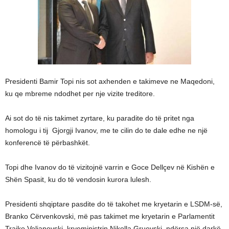
Presidenti Bamir Topi nis sot axhenden e takimeve ne Maqedoni,
ku qe mbreme ndodhet per nje vizite treditore.
Ai sot do të nis takimet zyrtare, ku paradite do të pritet nga
homologu i tij Gjorgji Ivanov, me te cilin do te dale edhe ne një
konferencë të përbashkët.
Topi dhe Ivanov do të vizitojnë varrin e Goce Dellçev në Kishën e
Shën Spasit, ku do të vendosin kurora lulesh.
Presidenti shqiptare pasdite do të takohet me kryetarin e LSDM-së,
Branko Cërvenkovski, më pas takimet me kryetarin e Parlamentit
Trajko Veljanovski, kryeministrin Nikolla Gruevski, ndërsa një darkë