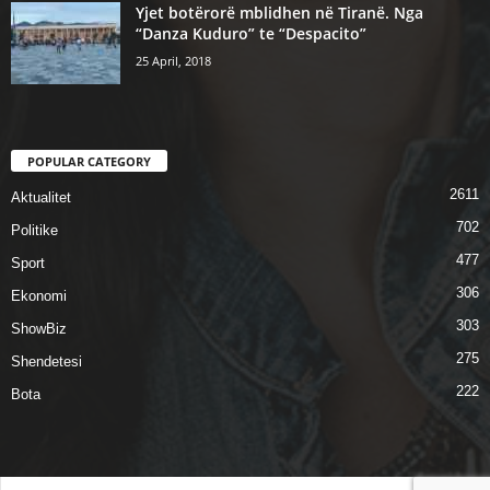
Yjet botërorë mblidhen në Tiranë. Nga
“Danza Kuduro” te “Despacito”
25 April, 2018
POPULAR CATEGORY
2611
Aktualitet
702
Politike
477
Sport
306
Ekonomi
303
ShowBiz
275
Shendetesi
222
Bota