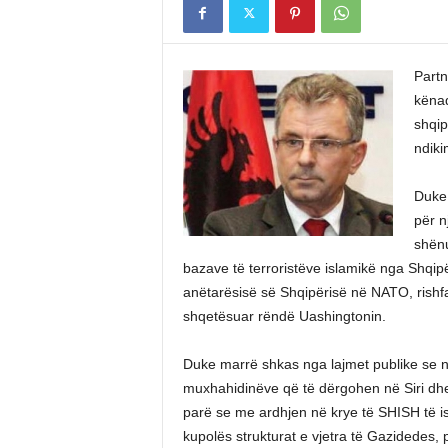
Partn
kënaq
shqip
ndiki
Duke 
për n
shënu
bazave të terroristëve islamikë nga Shqi
anëtarësisë së Shqipërisë në NATO, rishfa
shqetësuar rëndë Uashingtonin.
Duke marrë shkas nga lajmet publike se në 
muxhahidinëve që të dërgohen në Siri dhe 
parë se me ardhjen në krye të SHISH të is
kupolës strukturat e vjetra të Gazidedes, p