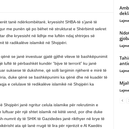
Amba
dekl
Lajme
erët tanë ndërkombëtarë, kryesisht SHBA-të s’janë të
ur me punën që po bëhet në strukturat e Shërbimit sekret
Ndot
tar dhe kryesisht në lidhje me luftën ndaj shtrirjes së
gjob
mit të radikalëve islamikë në Shqipëri.
Lajme
qënë se janë investuar gjatë gjithë viteve të bashkëpunimit
Tahi
anti
jë luftë të përbashkët kundër “bijve të terrorit” ku janë
ar suksese të dukshme, që solli largimin njëherë e mirë të
Lajme
përia, duke qënë se bashkëpunimi ka qënë dhe në kuadër të
Mjalt
qja e celulave të redikalëve islamikë në Shqipëri ka
Lajme
Shqipëri janë ngritur celula islamike për rekrutimin e
luftuar për një shtet islamik në këtë vend, por dhe duke
h-numrit dy të SHIK të Gazidedes janë rikthyer në krye të
ikërisht ata që lanë rrugë të lira për njerëzit e Al Kaedës