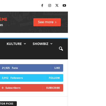
KULTURE
SHOWBIZ
21,925
Fans
LIKE
3,912
Followers
FOLLOW
0
Subscribers
SUBSCRIBE
TOR PICKS