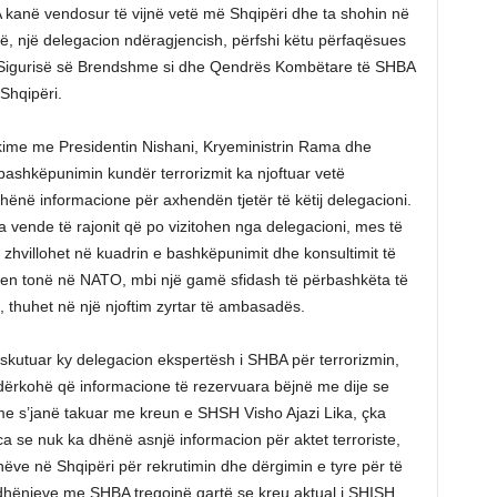
 kanë vendosur të vijnë vetë më Shqipëri dhe ta shohin në
ë, një delegacion ndëragjencish, përfshi këtu përfaqësues
ë, Sigurisë së Brendshme si dhe Qendrës Kombëtare të SHBA
Shqipëri.
kime me Presidentin Nishani, Kryeministrin Rama dhe
r bashkëpunimin kundër terrorizmit ka njoftuar vetë
ë informacione për axhendën tjetër të këtij delegacioni.
 vende të rajonit që po vizitohen nga delegacioni, mes të
zhvillohet në kuadrin e bashkëpunimit dhe konsultimit të
ten tonë në NATO, mbi një gamë sfidash të përbashkëta të
”, thuhet në një njoftim zyrtar të ambasadës.
iskutuar ky delegacion ekspertësh i SHBA për terrorizmin,
ndërkohë që informacione të rezervuara bëjnë me dije se
e s’janë takuar me kreun e SHSH Visho Ajazi Lika, çka
se nuk ka dhënë asnjë informacion për aktet terroriste,
nëve në Shqipëri për rekrutimin dhe dërgimin e tyre për të
ëdhënieve me SHBA tregojnë qartë se kreu aktual i SHISH