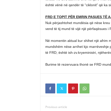
është vënë në qendër të “ciklonit” që ka si
FRD E TOPIT PËR EMRIN PASUES TË A
Nuk përjashtohet mundësia që nëse kreu a
vend të tij mund të vijë një përfaqësues 
Në momentin aktual kur shihet një afrim
mundshëm nëse arrihet kjo marrëveshje pë
të FRD, është ish-zv.kryeministri, njëherë
Burime të rezervuara thonë se FRD mund
Previous article