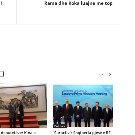
H,
Rama dhe Koka luajne me top
Politike
e deputetëve/ Kina e
“Euractiv”: Shqiperia pjese e BE