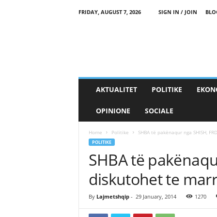
FRIDAY, AUGUST 7, 2026
SIGN IN / JOIN
BLO
AKTUALITET
POLITIKE
EKON
OPINIONE
SOCIALE
Home
Politike
SHBA të pakënaqur nga SHISH, FRD
POLITIKE
SHBA të pakënaqu
diskutohet te mar
By
Lajmetshqip
-
29 January, 2014
1270