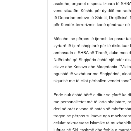
asokohe, organet e specializuara të SHBA
vend situatën. Kështu për dy ditë me radh
të Departamenteve të Shtetit, Drejtësis
për Kundër-terrorizmin kanë qëndruar në 
Mësohet se përpos të tjerash ka pasur ta
zyrtarë të tjerë shqiptarë për të diskutua
ambasada e SHBA në Tiranë, duke mos dhën
Ndërkohë që Shqipëria është një ndër disa
cilave dhe Kosova dhe Maqedonia. “Vizita 
ngushtë të vazhduar me Shqipërinë, alea
sigurisë me të cilat përballen vendet tona
Ende nuk është bërë e ditur se çfarë ka d
me personalitetet më të larta shqiptare, 
deri në orët e vona të natës së mbrëmshm
tregon se përpos sulmeve nga mazhoranca 
celulat rekruetuese islamike të muxhahidi
luftuar në Siri, tashmë dhe ftohja e marr