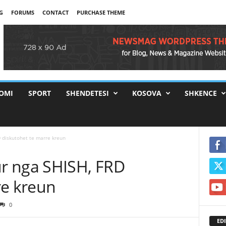
G
FORUMS
CONTACT
PURCHASE THEME
OMI
SPORT
SHENDETESI
KOSOVA
SHKENCE
 diskutohet te marre kreun
r nga SHISH, FRD
re kreun
0
EDI