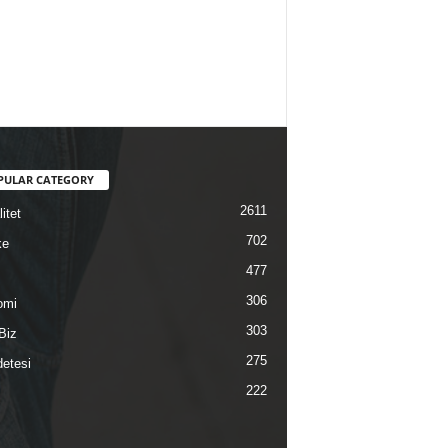
PULAR CATEGORY
2611
itet
702
ke
477
306
omi
303
Biz
275
etesi
222