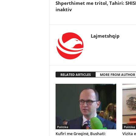
Shperthimet me tritol, Tahiri: SHIS
inaktiv
Lajmetshqip
RELATED ARTICLES
MORE FROM AUTHOR
Politike
Politike
Kufiri me Greqinë, Bushati:
Vizita 