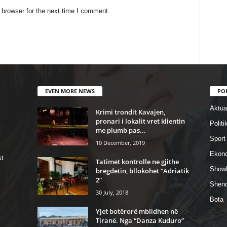
 browser for the next time I comment.
EVEN MORE NEWS
PO
Aktual
Krimi trondit Kavajen,
pronari i lokalit vret klientin
Politi
me plumb pas...
Sport
10 December, 2019
Ekon
st
Tatimet kontrolle ne gjithe
Show
bregdetin, bllokohet “Adriatik
2”
Shend
30 July, 2018
Bota
Yjet botërorë mblidhen në
Tiranë. Nga “Danza Kuduro”