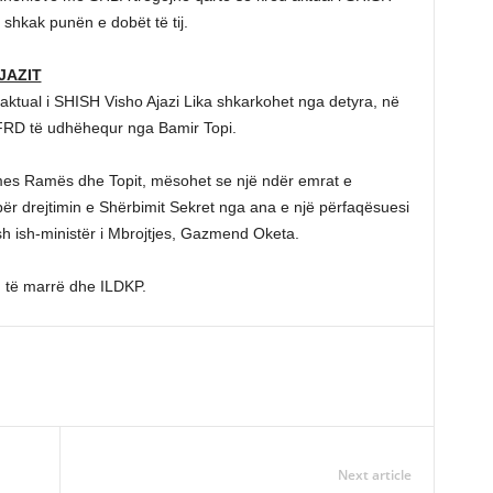
 shkak punën e dobët të tij.
JAZIT
ktual i SHISH Visho Ajazi Lika shkarkohet nga detyra, në
i FRD të udhëhequr nga Bamir Topi.
 mes Ramës dhe Topit, mësohet se një ndër emrat e
r drejtimin e Shërbimit Sekret nga ana e një përfaqësuesi
sh ish-ministër i Mbrojtjes, Gazmend Oketa.
 të marrë dhe ILDKP.
Next article