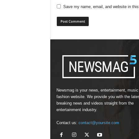
Save my name, email, and website in this
Newsmag is your news, entertainment, music
fashion website. We provide you with the late
breaking news and videos straight from the
entertainment industry.
Contact us:
contact@yoursite.com