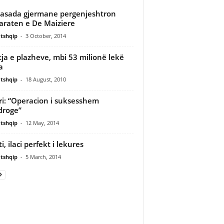
sada gjermane pergenjeshtron
araten e De Maiziere
tshqip
-
3 October, 2014
ja e plazheve, mbi 53 milionë lekë
a
tshqip
-
18 August, 2010
ri: “Operacion i suksesshem
droge”
tshqip
-
12 May, 2014
i, ilaci perfekt i lekures
tshqip
-
5 March, 2014