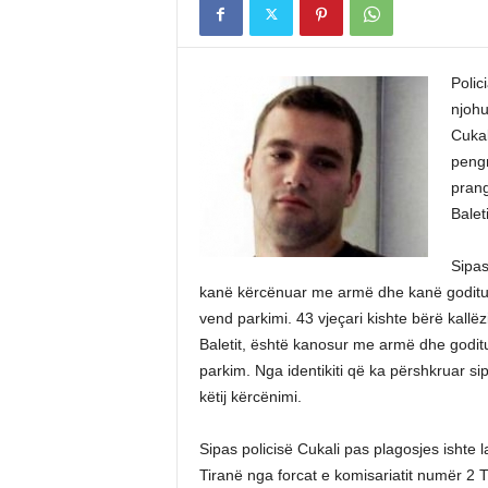
Polic
njohu
Cukal
pengm
prang
Baleti
Sipas
kanë kërcënuar me armë dhe kanë goditur S
vend parkimi. 43 vjeçari kishte bërë kall
Baletit, është kanosur me armë dhe godit
parkim. Nga identikiti që ka përshkruar si
këtij kërcënimi.
Sipas policisë Cukali pas plagosjes ishte 
Tiranë nga forcat e komisariatit numër 2 Tir