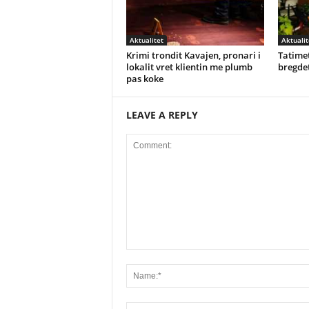
Aktualitet
Aktualit
Krimi trondit Kavajen, pronari i
Tatimet
lokalit vret klientin me plumb
bregdet
pas koke
LEAVE A REPLY