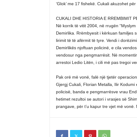
‘Glok’ me 17 fishekë. Cukali akuzohet për
CUKALI DHE HISTORIA E RREMBIMIT P
Në korrik të vitit 2004, në rrugën “Myslym
Demirlika. Rrëmbyesit i kërkuan familjes
lirimit të të afërmit të tyre. Vendi i dorëzi
Demirlikës njoftuan policinë, e cila vendos
vendosur nga pengmarrësit. Në momentin e
arrestoi Ledio Litën, i cili më pas tregoi
Pak orë më vonë, falë një tjetër operacioni
Gjergj Cukali, Florian Metalla, Ilir Kodum
policisë, banda e pengmarrësve vrau End
hetimet rezultoi se autori i vrasjes së Shi
prangave, për t’u kapur tre vjet më vonë.