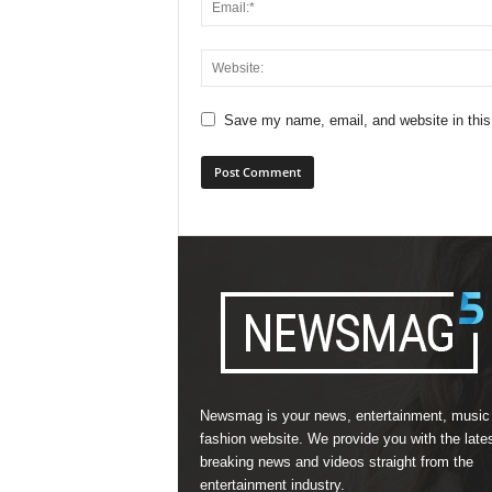
Save my name, email, and website in this
Newsmag is your news, entertainment, music
fashion website. We provide you with the late
breaking news and videos straight from the
entertainment industry.