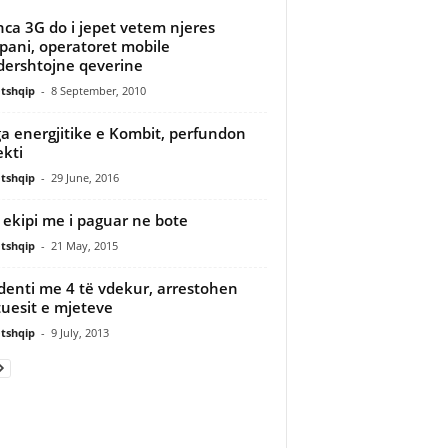
nca 3G do i jepet vetem njeres
ani, operatoret mobile
ershtojne qeverine
tshqip
-
8 September, 2010
a energjitike e Kombit, perfundon
ekti
tshqip
-
29 June, 2016
 ekipi me i paguar ne bote
tshqip
-
21 May, 2015
denti me 4 të vdekur, arrestohen
tuesit e mjeteve
tshqip
-
9 July, 2013