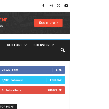
KULTURE
SHOWBIZ
21,925
Fans
LIKE
3,912
Followers
FOLLOW
0
Subscribers
SUBSCRIBE
TOR PICKS