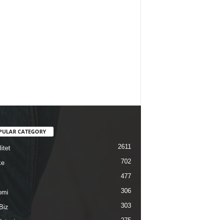
PULAR CATEGORY
2611
itet
702
ke
477
306
omi
303
Biz