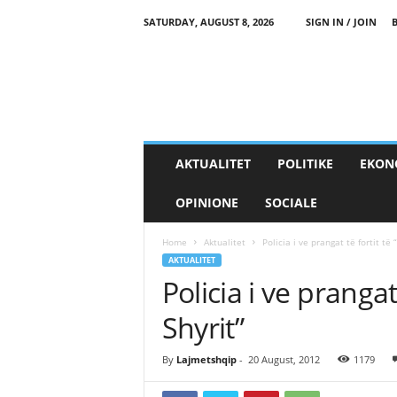
SATURDAY, AUGUST 8, 2026
SIGN IN / JOIN
AKTUALITET
POLITIKE
EKON
OPINIONE
SOCIALE
Home
Aktualitet
Policia i ve prangat të fortit të
AKTUALITET
Policia i ve prangat
Shyrit”
By
Lajmetshqip
-
20 August, 2012
1179