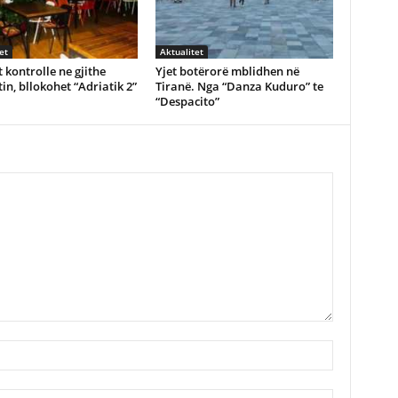
et
Aktualitet
 kontrolle ne gjithe
Yjet botërorë mblidhen në
in, bllokohet “Adriatik 2”
Tiranë. Nga “Danza Kuduro” te
“Despacito”