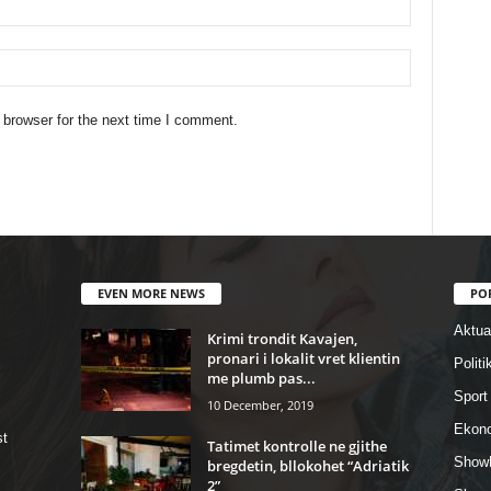
 browser for the next time I comment.
EVEN MORE NEWS
PO
Aktual
Krimi trondit Kavajen,
pronari i lokalit vret klientin
Politi
me plumb pas...
Sport
10 December, 2019
Ekon
st
Tatimet kontrolle ne gjithe
Show
bregdetin, bllokohet “Adriatik
2”