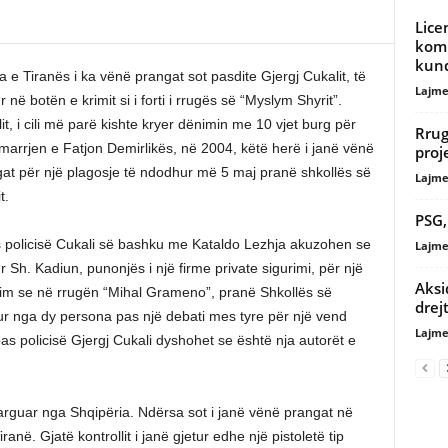
Lice
komp
kund
ia e Tiranës i ka vënë prangat sot pasdite Gjergj Cukalit, të
Lajme
r në botën e krimit si i forti i rrugës së “Myslym Shyrit”.
it, i cili më parë kishte kryer dënimin me 10 vjet burg për
Rrug
arrjen e Fatjon Demirlikës, në 2004, këtë herë i janë vënë
proj
at për një plagosje të ndodhur më 5 maj pranë shkollës së
Lajme
t.
PSG,
 policisë Cukali së bashku me Kataldo Lezhja akuzohen se
Lajme
h. Kadiun, punonjës i një firme private sigurimi, për një
Aksi
ëzim se në rrugën “Mihal Grameno”, pranë Shkollës së
drej
ur nga dy persona pas një debati mes tyre për një vend
Lajme
pas policisë Gjergj Cukali dyshohet se është nja autorët e
larguar nga Shqipëria. Ndërsa sot i janë vënë prangat në
anë. Gjatë kontrollit i janë gjetur edhe një pistoletë tip