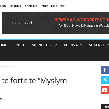
BLOG
FORUMS
CONTACT
PURCHASE THEME
OMI
SPORT
SHENDETESI
KOSOVA
SHKENCE
 “Myslym Shyrit”
 të fortit të “Myslym
0
EDI