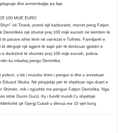
 plagosje dhe armëmbajtje pa leje.
ER 100 MIJE EURO
 Shyri” në Tiranë, pranë një karburanti, merret peng Fatjon
 së Demirlikës një shumë prej 100 mijë eurosh në këmbim të
mit të parave ishte lënë në varrezat e Tufinës. Familjarët e
i të dërgojë një agjent të sajin për të dorëzuar gjobën e
 dorëzimit të shumës prej 100 mijë eurosh, policia
 vendin ku mbahej pengu Demirlika.
 policor, u bë i mundur lirimi i pengut si dhe u arrestuan
i e Eduard Skuka. Në përpjekje për të shpëtuar nga duart e
ri Shimën, mik i ngushtë me pengun Fatjon Demirlika. Nga
mës ishte Durim Gurzi. Ky i fundit mundi t’u shpëtojë
 Ndërkohë që Gjergj Cukali u dënua me 10 vjet burg.