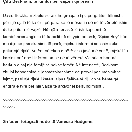
Çifti Beckham, të lumtur për vajzën që presin
David Beckham zbuloi se ai dhe gruaja e tij u përgatitën fillimisht
për një djalë të katërt, përpara se të mësonin që në të vërtetë ishin
duke pritur një vajzë. Në një intervistë të ish-kapitenit të
kombëtares angleze të futbollit në shtypin britanik, “Spice Boy” bëri
me dije se pas skanimit të parë, mjeku i informoi se ishin duke
pritur një djalë. Vetëm në ekon e bërë disa javë më vonë, mjekët “u
korrigjuan” dhe i informuan se në të vërtetë Victoria mbart në
barkun e saj një fëmijë të seksit femër. Në intervistë, Beckham
zbuloi kënaqësinë e jashtëzakonshme që provoi pas mësimit të
lajmit, pasi një djalë i katërt, sipas fjalëve të tij, “do të bënte që
ëndrra e tyre për një vajzë të arkivohej përfundimisht”.
>>>>>>>>>>>>>>>>>>>>>>>>>>>>>>>>>>>>>>>>>>>>>>>>>>>>>
>>>>>
Shfaqen fotografi nudo të Vanessa Hudgens