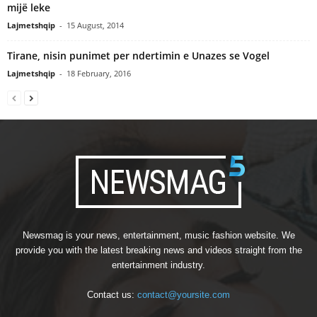
mijë leke
Lajmetshqip
-
15 August, 2014
Tirane, nisin punimet per ndertimin e Unazes se Vogel
Lajmetshqip
-
18 February, 2016
Newsmag is your news, entertainment, music fashion website. We
provide you with the latest breaking news and videos straight from the
entertainment industry.
Contact us:
contact@yoursite.com