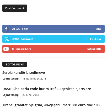
21,925
Fans
LIKE
3,912
Followers
FOLLOW
0
Subscribers
SUBSCRIBE
EDITOR PICKS
Serbia kundër bisedimeve
Lajmetshqip
-
18 November, 2011
DASH: Shqiperia ende burim trafiku qeniesh njerezore
Lajmetshqip
-
20 June, 2013
Tiranë, grabitet një grua, 40-vjeçari i merr 300 euro dhe 100