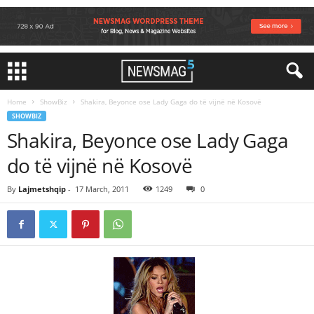
Home
ShowBiz
Shakira, Beyonce ose Lady Gaga do të vijnë në Kosovë
SHOWBIZ
Shakira, Beyonce ose Lady Gaga
do të vijnë në Kosovë
By
Lajmetshqip
-
17 March, 2011
1249
0