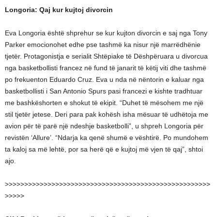
Longoria: Qaj kur kujtoj divorcin
Eva Longoria është shprehur se kur kujton divorcin e saj nga Tony
Parker emocionohet edhe pse tashmë ka nisur një marrëdhënie
tjetër. Protagonistja e serialit Shtëpiake të Dëshpëruara u divorcua
nga basketbollisti francez në fund të janarit të këtij viti dhe tashmë
po frekuenton Eduardo Cruz. Eva u nda në nëntorin e kaluar nga
basketbollisti i San Antonio Spurs pasi francezi e kishte tradhtuar
me bashkëshorten e shokut të ekipit. “Duhet të mësohem me një
stil tjetër jetese. Deri para pak kohësh isha mësuar të udhëtoja me
avion për të parë një ndeshje basketbolli”, u shpreh Longoria për
revistën ‘Allure’. “Ndarja ka qenë shumë e vështirë. Po mundohem
ta kaloj sa më lehtë, por sa herë që e kujtoj më vjen të qaj”, shtoi
ajo.
>>>>>>>>>>>>>>>>>>>>>>>>>>>>>>>>>>>>>>>>>>>>>>>>>>>>>
>>>>>