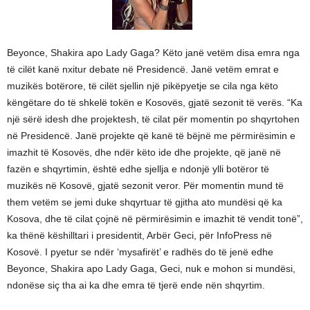
Beyonce, Shakira apo Lady Gaga? Këto janë vetëm disa emra nga
të cilët kanë nxitur debate në Presidencë. Janë vetëm emrat e
muzikës botërore, të cilët sjellin një pikëpyetje se cila nga këto
këngëtare do të shkelë tokën e Kosovës, gjatë sezonit të verës. “Ka
një sërë idesh dhe projektesh, të cilat për momentin po shqyrtohen
në Presidencë. Janë projekte që kanë të bëjnë me përmirësimin e
imazhit të Kosovës, dhe ndër këto ide dhe projekte, që janë në
fazën e shqyrtimin, është edhe sjellja e ndonjë ylli botëror të
muzikës në Kosovë, gjatë sezonit veror. Për momentin mund të
them vetëm se jemi duke shqyrtuar të gjitha ato mundësi që ka
Kosova, dhe të cilat çojnë në përmirësimin e imazhit të vendit tonë”,
ka thënë këshilltari i presidentit, Arbër Geci, për InfoPress në
Kosovë. I pyetur se ndër ‘mysafirët’ e radhës do të jenë edhe
Beyonce, Shakira apo Lady Gaga, Geci, nuk e mohon si mundësi,
ndonëse siç tha ai ka dhe emra të tjerë ende nën shqyrtim.