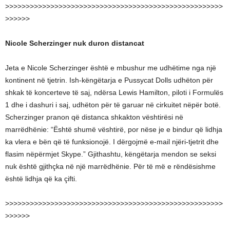
>>>>>>>>>>>>>>>>>>>>>>>>>>>>>>>>>>>>>>>>>>>>>>>>>>>>>
>>>>>>
Nicole Scherzinger nuk duron distancat
Jeta e Nicole Scherzinger është e mbushur me udhëtime nga një
kontinent në tjetrin. Ish-këngëtarja e Pussycat Dolls udhëton për
shkak të koncerteve të saj, ndërsa Lewis Hamilton, piloti i Formulës
1 dhe i dashuri i saj, udhëton për të garuar në cirkuitet nëpër botë.
Scherzinger pranon që distanca shkakton vështirësi në
marrëdhënie: “Është shumë vështirë, por nëse je e bindur që lidhja
ka vlera e bën që të funksionojë. I dërgojmë e-mail njëri-tjetrit dhe
flasim nëpërmjet Skype.” Gjithashtu, këngëtarja mendon se seksi
nuk është gjithçka në një marrëdhënie. Për të më e rëndësishme
është lidhja që ka çifti.
>>>>>>>>>>>>>>>>>>>>>>>>>>>>>>>>>>>>>>>>>>>>>>>>>>>>>
>>>>>>