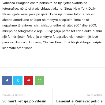
Vanessa Hudgens është përfshirë në një tjetër skandal të
fotografive, në të cilat ajo shfaqet lakuriq. Sipas New York Daily
News, gjatë kësaj jave po qarkullojnë një numër fotografish ku
aktorja amerikane shfaqet në mënyrë eksplicite. Imazhe të
ngjashme të aktores ishin shfaqur edhe në vitet 2007 dhe 2009,
mirëpo në fotografitë e reja, 22-vjeçarja paraqitet edhe duke puthur
një femër tjetër. Rrjedhja e këtyre fotografive vjen vetëm një javë
para se filmi i ri i Hudgens, “Sucker Punch”, të fillojë shfaqjen nëpër
kinematë amerikane.
Previous article
Next article
50 martirët që po vdesin
Banesat e Romeve: policia