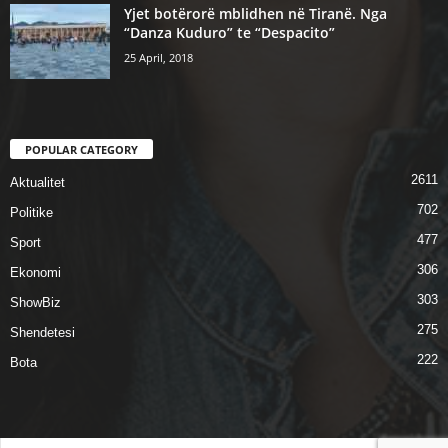
Yjet botërorë mblidhen në Tiranë. Nga
“Danza Kuduro” te “Despacito”
25 April, 2018
POPULAR CATEGORY
2611
Aktualitet
702
Politike
477
Sport
306
Ekonomi
303
ShowBiz
275
Shendetesi
222
Bota