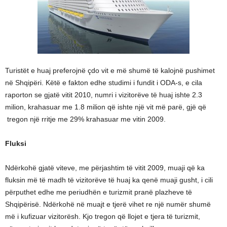
Turistët e huaj preferojnë çdo vit e më shumë të kalojnë pushimet
në Shqipëri. Këtë e fakton edhe studimi i fundit i ODA-s, e cila
raporton se gjatë vitit 2010, numri i vizitorëve të huaj ishte 2.3
milion, krahasuar me 1.8 milion që ishte një vit më parë, gjë që
tregon një rritje me 29% krahasuar me vitin 2009.
Fluksi
Ndërkohë gjatë viteve, me përjashtim të vitit 2009, muaji që ka
fluksin më të madh të vizitorëve të huaj ka qenë muaji gusht, i cili
përputhet edhe me periudhën e turizmit pranë plazheve të
Shqipërisë. Ndërkohë në muajt e tjerë vihet re një numër shumë
më i kufizuar vizitorësh. Kjo tregon që llojet e tjera të turizmit,