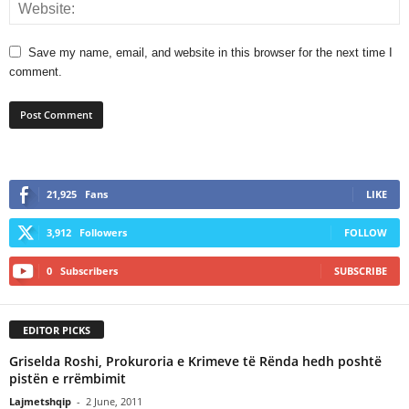
Save my name, email, and website in this browser for the next time I
comment.
21,925
Fans
LIKE
3,912
Followers
FOLLOW
0
Subscribers
SUBSCRIBE
EDITOR PICKS
Griselda Roshi, Prokuroria e Krimeve të Rënda hedh poshtë
pistën e rrëmbimit
Lajmetshqip
-
2 June, 2011