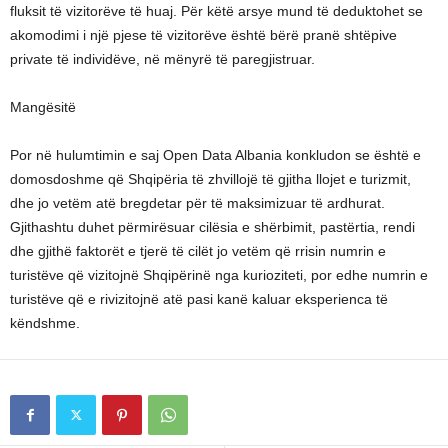
fluksit të vizitorëve të huaj. Për këtë arsye mund të deduktohet se
akomodimi i një pjese të vizitorëve është bërë pranë shtëpive
private të individëve, në mënyrë të paregjistruar.
Mangësitë
Por në hulumtimin e saj Open Data Albania konkludon se është e
domosdoshme që Shqipëria të zhvillojë të gjitha llojet e turizmit,
dhe jo vetëm atë bregdetar për të maksimizuar të ardhurat.
Gjithashtu duhet përmirësuar cilësia e shërbimit, pastërtia, rendi
dhe gjithë faktorët e tjerë të cilët jo vetëm që rrisin numrin e
turistëve që vizitojnë Shqipërinë nga kurioziteti, por edhe numrin e
turistëve që e rivizitojnë atë pasi kanë kaluar eksperienca të
këndshme.