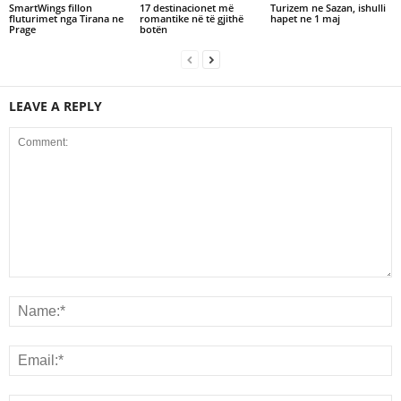
SmartWings fillon
17 destinacionet më
Turizem ne Sazan, ishulli
fluturimet nga Tirana ne
romantike në të gjithë
hapet ne 1 maj
Prage
botën
LEAVE A REPLY