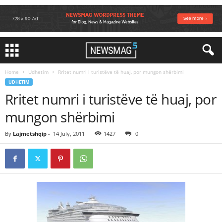
Home
Udhetim
Rritet numri i turistëve të huaj, por mungon shërbimi
UDHETIM
Rritet numri i turistëve të huaj, por
mungon shërbimi
By
Lajmetshqip
-
14 July, 2011
1427
0