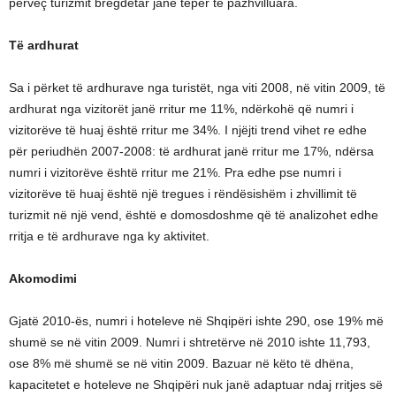
përveç turizmit bregdetar janë tepër të pazhvilluara.
Të ardhurat
Sa i përket të ardhurave nga turistët, nga viti 2008, në vitin 2009, të
ardhurat nga vizitorët janë rritur me 11%, ndërkohë që numri i
vizitorëve të huaj është rritur me 34%. I njëjti trend vihet re edhe
për periudhën 2007-2008: të ardhurat janë rritur me 17%, ndërsa
numri i vizitorëve është rritur me 21%. Pra edhe pse numri i
vizitorëve të huaj është një tregues i rëndësishëm i zhvillimit të
turizmit në një vend, është e domosdoshme që të analizohet edhe
rritja e të ardhurave nga ky aktivitet.
Akomodimi
Gjatë 2010-ës, numri i hoteleve në Shqipëri ishte 290, ose 19% më
shumë se në vitin 2009. Numri i shtretërve në 2010 ishte 11,793,
ose 8% më shumë se në vitin 2009. Bazuar në këto të dhëna,
kapacitetet e hoteleve ne Shqipëri nuk janë adaptuar ndaj rritjes së