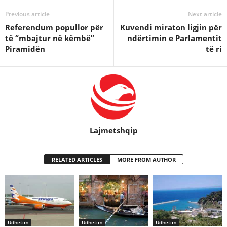
Previous article
Next article
Referendum popullor për
Kuvendi miraton ligjin për
të “mbajtur në këmbë”
ndërtimin e Parlamentit
Piramidën
të ri
Lajmetshqip
RELATED ARTICLES
MORE FROM AUTHOR
Udhetim
Udhetim
Udhetim