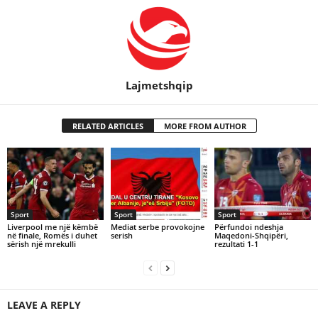
Lajmetshqip
RELATED ARTICLES
MORE FROM AUTHOR
Sport
Sport
Sport
Liverpool me një këmbë
Mediat serbe provokojne
Përfundoi ndeshja
në finale, Romës i duhet
serish
Maqedoni-Shqipëri,
sërish një mrekulli
rezultati 1-1
LEAVE A REPLY