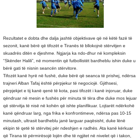
Rezultatet e dobta dhe dalja jashtë objektivave që në këtë fazë të
sezonit, kanë bërë që tifozët e Tiranës të bllokojnë stërvitjen e
skuadrës ditën e djeshme. Ngjarja ka ndo-dhur në kompleksin
“Skënder Halili”, në momentin që futbollistët bardheblu ishin duke u
bërë gati të nisnin seancën stërvitore.
Tifozët kanë hyrë në fushë, duke bërë që seanca të prishej, ndërsa
trajneri Alban Tafaj është përpjekur të negociojë. Gjithsesi,
përpjekjet e tij kanë qenë të kota, pasi tifozët i kanë injoruar, duke
qëndruar në mesin e fushës për minuta të tëra dhe duke mos lejuar
që stërvitja të nisë në kohën që ishte planifikuar. Lojtarët ndërkohë
kanë qëndruar larg, nga frika e konfrontimeve, ndërsa pas 10-15
minutash, ultrasit bardheblu janë larguar paqësisht, duke lënë
ekipin të qetë të stërvitej për ndeshjen e radhës. Ata kanë kërkuar
që Tirana të përmirësojë lojën dhe të ngjitet në nivelet që i takon,