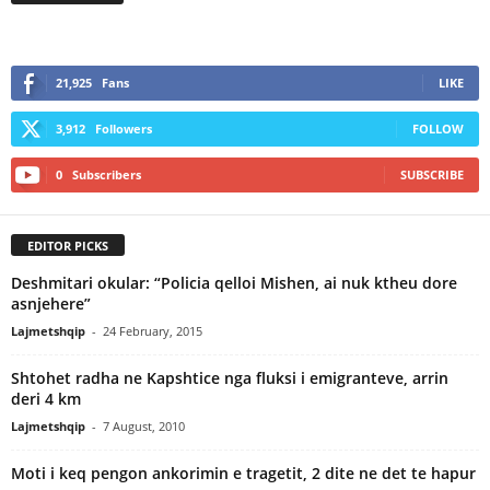
21,925
Fans
LIKE
3,912
Followers
FOLLOW
0
Subscribers
SUBSCRIBE
EDITOR PICKS
Deshmitari okular: “Policia qelloi Mishen, ai nuk ktheu dore
asnjehere”
Lajmetshqip
-
24 February, 2015
Shtohet radha ne Kapshtice nga fluksi i emigranteve, arrin
deri 4 km
Lajmetshqip
-
7 August, 2010
Moti i keq pengon ankorimin e tragetit, 2 dite ne det te hapur