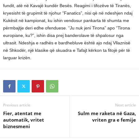
fundit, atë në Kavajë kundër Besës. Reagimi i tifozëve të Tiranës,
kryesisht të grupimit të njohur “Fanatics”, nisi që në ndeshjen ndaj
Kukësit në kampionat, ku ishin vendosur pankarta të shumta me
përmbajtje deri edhe ofenduese. “Ju nuk jeni Tirona” apo “Tirona
europiane, ku?”, ishin disa prej banderolave të shpalosur nga
ultrasit. Ndeshja e radhës e bardhebluve është ajo ndaj Vllaznisë
në Shkodër, një klasike që skuadra e Tafajt kërkon ta fitojë për të
larguar krizën.
Previous article
Next article
Fier, atentat me
Sulm me raketa në Gaza,
automatik, vritet
vriten gra e femije
biznesmeni