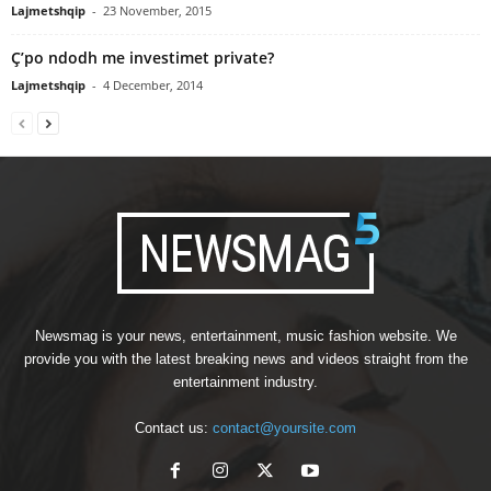
Lajmetshqip
-
23 November, 2015
Ç’po ndodh me investimet private?
Lajmetshqip
-
4 December, 2014
Newsmag is your news, entertainment, music fashion website. We
provide you with the latest breaking news and videos straight from the
entertainment industry.
Contact us:
contact@yoursite.com