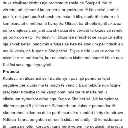
duke zhvilluar kështu një protestë të rrallë në Shqipëri. Në të
vërtetë, në një vend ku grupet e organizuara të tifozerisë janë të
paktë, nuk janë parë shpesh protesta të tilla, tepër të njohura në
kampionatet e mëdha të Evropës. Ultrasit bardheblu kanë akuzuar
edhe drejtuesit, se janë ata shkaktarët e vërtetë të krizës së rëndë
që po kalon ekipi. Kontestimi i tifozerisë mësohet se ka patur edhe
një shkak tjetër: pengimin e futjes së tyre në stadium për ndeshjen
me Kukësin, në Kupën e Shqipërisë. Diçka e tillë u vu re edhe në
takimin e së mërkurës, kur në stadium kishte më shumë tifozë nga
Kukësi sesa nga kryeqyteti.
Protesta
Kontestimi i tifozerisë së Tiranës vjen pas një periudhe tejet
negative për klubin më të madh të vendit. Bardheblutë nuk fitojnë
prej katër ndeshjesh në kampionat, ndërsa të mërkurën u
eliminuan zyrtarisht edhe nga Kupa e Shqipërisë. Në kampionat,
diferenca prej 8 pikësh me Skënderbeun duket e pamundur të
rikuperohet, sidomos duke parë ecurinë e kundërt të dy skuadrave.
Ndërsa Tirana po gabon edhe në sfidat në shtëpi, të konsideruara
të fituara në letër, korçarët kanë bërë vetëm një ndalesë në javët e