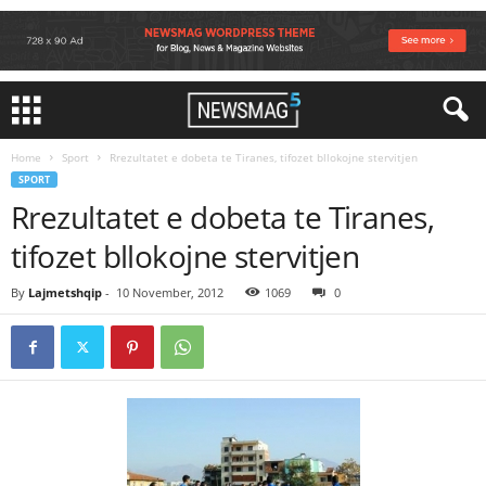
Home
Sport
Rrezultatet e dobeta te Tiranes, tifozet bllokojne stervitjen
SPORT
Rrezultatet e dobeta te Tiranes,
tifozet bllokojne stervitjen
By
Lajmetshqip
-
10 November, 2012
1069
0