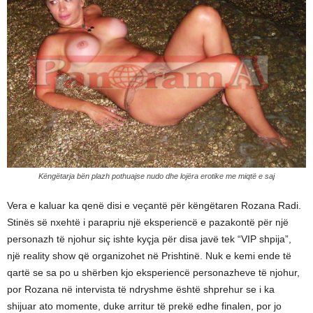
Këngëtarja bën plazh pothuajse nudo dhe lojëra erotike me miqtë e saj
Vera e kaluar ka qenë disi e veçantë për këngëtaren Rozana Radi.
Stinës së nxehtë i parapriu një eksperiencë e pazakontë për një
personazh të njohur siç ishte kyçja për disa javë tek “VIP shpija”,
një reality show që organizohet në Prishtinë. Nuk e kemi ende të
qartë se sa po u shërben kjo eksperiencë personazheve të njohur,
por Rozana në intervista të ndryshme është shprehur se i ka
shijuar ato momente, duke arritur të prekë edhe finalen, por jo