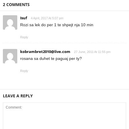
2 COMMENTS
Isuf
4 April, 2017 At 5:07 pm
Rozi sa lek do per 1 te shpejt nja 10 min
Reply
kobrambret2010@live.com
27 June, 2011 At 11:55 pm
rosana sa duhet te paguaj per ty?
Reply
LEAVE A REPLY