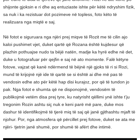
shijonte gjoksin e ri dhe aq entuziaste ishte për këtë ndryshim fizik,
sa nuk i ka rezistuar dot pozimeve në topless, foto këto të
realizuara nga miqtë e saj.
Në fotot e siguruara nga njëri prej miqve të Rozit me të cilin ajo
kaloi pushimet vjet, duket qartë që Rozana është kujdesur që
plazhin pothuajse nudo ta bëjë natën, madje ka hyrë edhe në det,
duke u fotografuar për qejfin e saj në ato momente. Falë këtyre
fotove, vajzat që kanë ndërmend të bëjnë një gjoks të ri si Rozi,
mund të krijojnë një ide të qartë se si është ai dhe më pas të
vendosin edhe ato për këtë hap disi kurajoz, por që të tundon jo
pak. Nga fotot e shumta që ne disponojmë, vendosëm të
publikojmë vetëm disa prej tyre, ku natyrisht qëllimi ynë ishte t’ju
tregonim Rozin ashtu siç nuk e keni parë më pare, duke mos
dashur të identifikojmë të tjerë miq të saj që janë gjithashtu mjaft të
njohur. Por, nga atmosfera që përcillet prej fotove, duket se ata me
njëri- tjetrin janë shumë, por shumë të afërt dhe intimë.