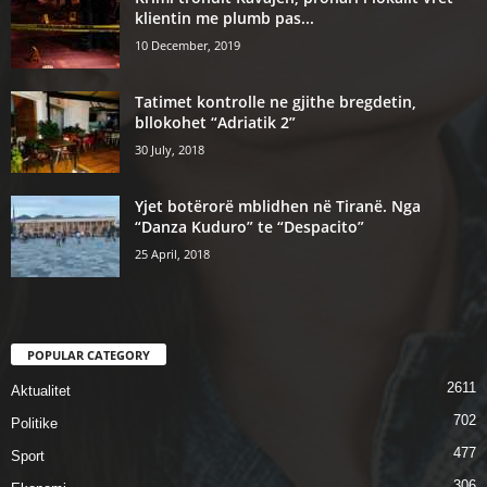
klientin me plumb pas...
10 December, 2019
Tatimet kontrolle ne gjithe bregdetin,
bllokohet “Adriatik 2”
30 July, 2018
Yjet botërorë mblidhen në Tiranë. Nga
“Danza Kuduro” te “Despacito”
25 April, 2018
POPULAR CATEGORY
2611
Aktualitet
702
Politike
477
Sport
306