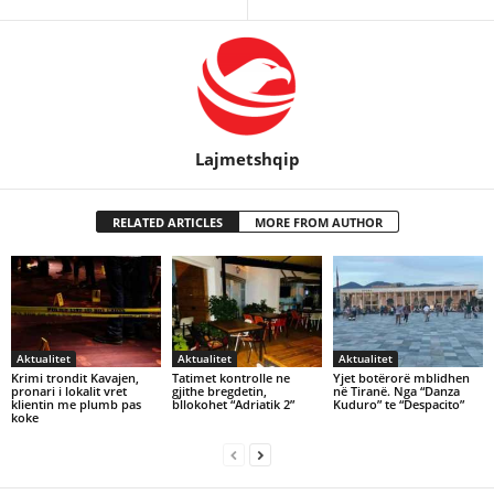
Lajmetshqip
RELATED ARTICLES
MORE FROM AUTHOR
Aktualitet
Aktualitet
Aktualitet
Krimi trondit Kavajen,
Tatimet kontrolle ne
Yjet botërorë mblidhen
pronari i lokalit vret
gjithe bregdetin,
në Tiranë. Nga “Danza
klientin me plumb pas
bllokohet “Adriatik 2”
Kuduro” te “Despacito”
koke