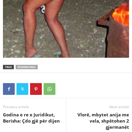
TAGS
ROZANA RADI
Previous article
Next article
Godina e re e Juridikut,
Vlorë, mbytet anija me
Berisha: Çdo gjë për dijen
vela, shpëtohen 2
gjermanët