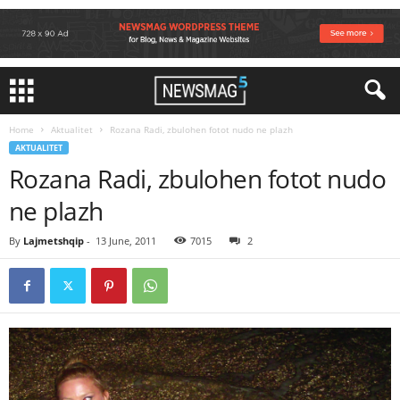
Home
Aktualitet
Rozana Radi, zbulohen fotot nudo ne plazh
AKTUALITET
Rozana Radi, zbulohen fotot nudo
ne plazh
By
Lajmetshqip
-
13 June, 2011
7015
2