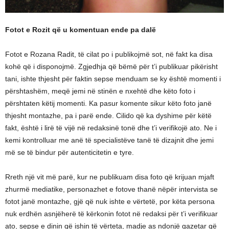
Fotot e Rozit që u komentuan ende pa dalë
Fotot e Rozana Radit, të cilat po i publikojmë sot, në fakt ka disa
kohë që i disponojmë. Zgjedhja që bëmë për t’i publikuar pikërisht
tani, ishte thjesht për faktin sepse menduam se ky është momenti i
përshtashëm, meqë jemi në stinën e nxehtë dhe këto foto i
përshtaten këtij momenti. Ka pasur komente sikur këto foto janë
thjesht montazhe, pa i parë ende. Cilido që ka dyshime për këtë
fakt, është i lirë të vijë në redaksinë tonë dhe t’i verifikojë ato. Ne i
kemi kontrolluar me anë të specialistëve tanë të dizajnit dhe jemi
më se të bindur për autenticitetin e tyre.
Rreth një vit më parë, kur ne publikuam disa foto që krijuan mjaft
zhurmë mediatike, personazhet e fotove thanë nëpër intervista se
fotot janë montazhe, gjë që nuk ishte e vërtetë, por këta persona
nuk erdhën asnjëherë të kërkonin fotot në redaksi për t’i verifikuar
ato, sepse e dinin që ishin të vërteta, madje as ndonjë gazetar që