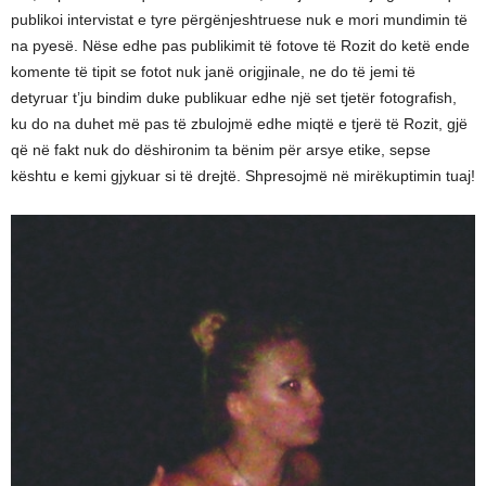
publikoi intervistat e tyre përgënjeshtruese nuk e mori mundimin të
na pyesë. Nëse edhe pas publikimit të fotove të Rozit do ketë ende
komente të tipit se fotot nuk janë origjinale, ne do të jemi të
detyruar t’ju bindim duke publikuar edhe një set tjetër fotografish,
ku do na duhet më pas të zbulojmë edhe miqtë e tjerë të Rozit, gjë
që në fakt nuk do dëshironim ta bënim për arsye etike, sepse
kështu e kemi gjykuar si të drejtë. Shpresojmë në mirëkuptimin tuaj!