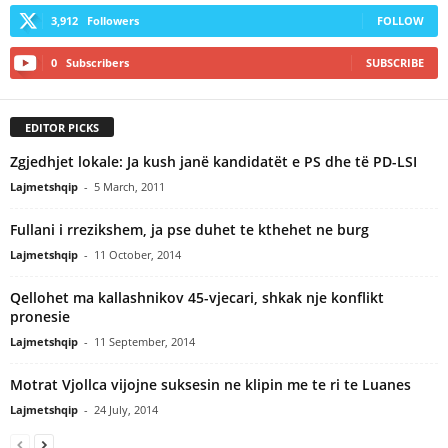
3,912
Followers
FOLLOW
0
Subscribers
SUBSCRIBE
EDITOR PICKS
Zgjedhjet lokale: Ja kush janë kandidatët e PS dhe të PD-LSI
Lajmetshqip
-
5 March, 2011
Fullani i rrezikshem, ja pse duhet te kthehet ne burg
Lajmetshqip
-
11 October, 2014
Qellohet ma kallashnikov 45-vjecari, shkak nje konflikt
pronesie
Lajmetshqip
-
11 September, 2014
Motrat Vjollca vijojne suksesin ne klipin me te ri te Luanes
Lajmetshqip
-
24 July, 2014