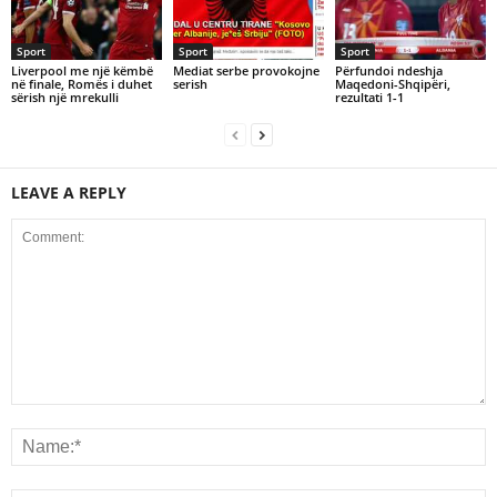
Sport
Sport
Sport
Liverpool me një këmbë
Mediat serbe provokojne
Përfundoi ndeshja
në finale, Romës i duhet
serish
Maqedoni-Shqipëri,
sërish një mrekulli
rezultati 1-1
LEAVE A REPLY