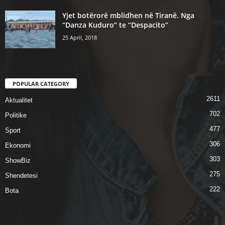
Yjet botërorë mblidhen në Tiranë. Nga
“Danza Kuduro” te “Despacito”
25 April, 2018
POPULAR CATEGORY
2611
Aktualitet
702
Politike
477
Sport
306
Ekonomi
303
ShowBiz
275
Shendetesi
222
Bota