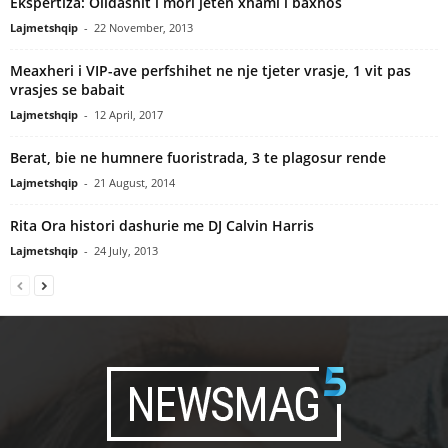
Ekspertiza: Olldashit i mori jetën xhami i baxhos
Lajmetshqip
-
22 November, 2013
Meaxheri i VIP-ave perfshihet ne nje tjeter vrasje, 1 vit pas
vrasjes se babait
Lajmetshqip
-
12 April, 2017
Berat, bie ne humnere fuoristrada, 3 te plagosur rende
Lajmetshqip
-
21 August, 2014
Rita Ora histori dashurie me DJ Calvin Harris
Lajmetshqip
-
24 July, 2013