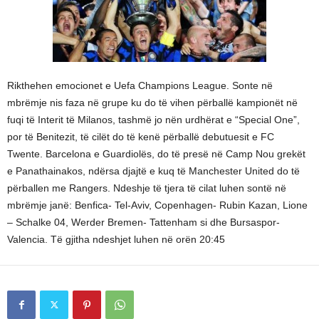
Rikthehen emocionet e Uefa Champions League. Sonte në
mbrëmje nis faza në grupe ku do të vihen përballë kampionët në
fuqi të Interit të Milanos, tashmë jo nën urdhërat e “Special One”,
por të Benitezit, të cilët do të kenë përballë debutuesit e FC
Twente. Barcelona e Guardiolës, do të presë në Camp Nou grekët
e Panathainakos, ndërsa djajtë e kuq të Manchester United do të
përballen me Rangers. Ndeshje të tjera të cilat luhen sontë në
mbrëmje janë: Benfica- Tel-Aviv, Copenhagen- Rubin Kazan, Lione
– Schalke 04, Werder Bremen- Tattenham si dhe Bursaspor-
Valencia. Të gjitha ndeshjet luhen në orën 20:45