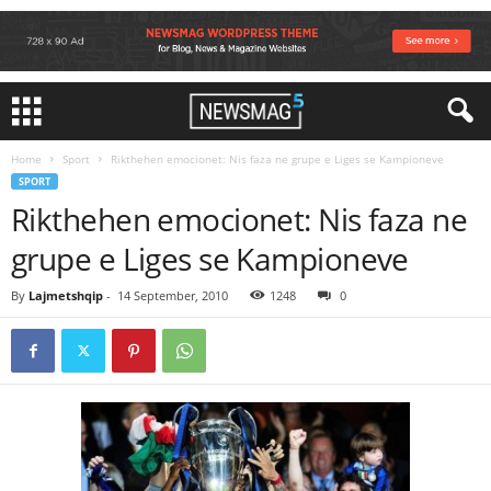
Home
Sport
Rikthehen emocionet: Nis faza ne grupe e Liges se Kampioneve
SPORT
Rikthehen emocionet: Nis faza ne
grupe e Liges se Kampioneve
By
Lajmetshqip
-
14 September, 2010
1248
0