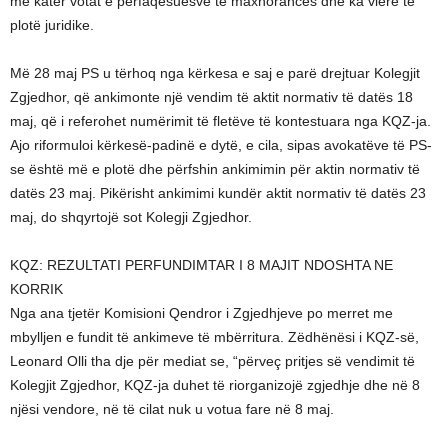
me katër votat e përfaqësuesve të maxhorancës dhe ka vlerë të
plotë juridike.
Më 28 maj PS u tërhoq nga kërkesa e saj e parë drejtuar Kolegjit
Zgjedhor, që ankimonte një vendim të aktit normativ të datës 18
maj, që i referohet numërimit të fletëve të kontestuara nga KQZ-ja.
Ajo riformuloi kërkesë-padinë e dytë, e cila, sipas avokatëve të PS-
se është më e plotë dhe përfshin ankimimin për aktin normativ të
datës 23 maj. Pikërisht ankimimi kundër aktit normativ të datës 23
maj, do shqyrtojë sot Kolegji Zgjedhor.
KQZ: REZULTATI PERFUNDIMTAR I 8 MAJIT NDOSHTA NE
KORRIK
Nga ana tjetër Komisioni Qendror i Zgjedhjeve po merret me
mbylljen e fundit të ankimeve të mbërritura. Zëdhënësi i KQZ-së,
Leonard Olli tha dje për mediat se, “përveç pritjes së vendimit të
Kolegjit Zgjedhor, KQZ-ja duhet të riorganizojë zgjedhje dhe në 8
njësi vendore, në të cilat nuk u votua fare në 8 maj.