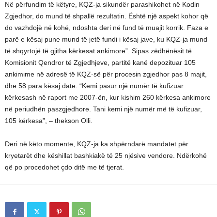
Në përfundim të këtyre, KQZ-ja sikundër parashikohet në Kodin
Zgjedhor, do mund të shpallë rezultatin. Është një aspekt kohor që
do vazhdojë në kohë, ndoshta deri në fund të muajit korrik. Faza e
parë e kësaj pune mund të jetë fundi i kësaj jave, ku KQZ-ja mund
të shqyrtojë të gjitha kërkesat ankimore”. Sipas zëdhënësit të
Komisionit Qendror të Zgjedhjeve, partitë kanë depozituar 105
ankimime në adresë të KQZ-së për procesin zgjedhor pas 8 majit,
dhe 58 para kësaj date. “Kemi pasur një numër të kufizuar
kërkesash në raport me 2007-ën, kur kishim 260 kërkesa ankimore
në periudhën paszgjedhore. Tani kemi një numër më të kufizuar,
105 kërkesa”, – thekson Olli.
Deri në këto momente, KQZ-ja ka shpërndarë mandatet për
kryetarët dhe këshillat bashkiakë të 25 njësive vendore. Ndërkohë
që po procedohet çdo ditë me të tjerat.