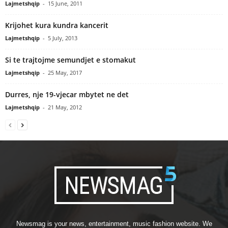
Lajmetshqip
-
15 June, 2011
Krijohet kura kundra kancerit
Lajmetshqip
-
5 July, 2013
Si te trajtojme semundjet e stomakut
Lajmetshqip
-
25 May, 2017
Durres, nje 19-vjecar mbytet ne det
Lajmetshqip
-
21 May, 2012
Newsmag is your news, entertainment, music fashion website. We