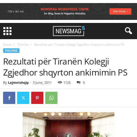
Home
Politike
Rezultati për Tiranën Kolegji Zgjedhor shqyrton ankimimin PS
POLITIKE
Rezultati për Tiranën Kolegji
Zgjedhor shqyrton ankimimin PS
By
Lajmetshqip
-
3 June, 2011
1126
0