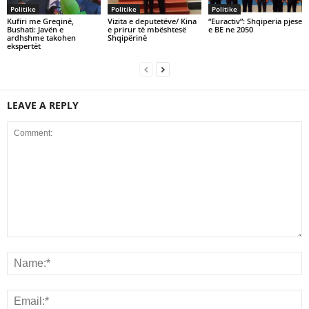
Politike
Politike
Politike
Kufiri me Greqinë,
Vizita e deputetëve/ Kina
“Euractiv”: Shqiperia pjese
Bushati: Javën e
e prirur të mbështesë
e BE ne 2050
ardhshme takohen
Shqipërinë
ekspertët
LEAVE A REPLY