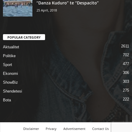
“Danza Kuduro” te “Despacito”
25 April, 2018
POPULAR CATEGORY
2611
Aktualitet
702
Politike
477
Sport
306
Ekonomi
303
ShowBiz
275
Shendetesi
222
Bota
Disclaimer
Privacy
Advertisement
Contact Us