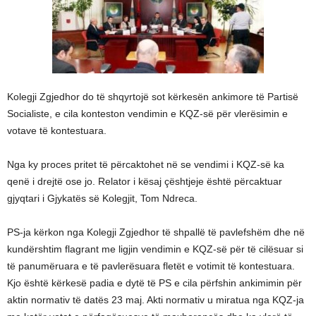
Kolegji Zgjedhor do të shqyrtojë sot kërkesën ankimore të Partisë
Socialiste, e cila konteston vendimin e KQZ-së për vlerësimin e
votave të kontestuara.
Nga ky proces pritet të përcaktohet në se vendimi i KQZ-së ka
qenë i drejtë ose jo. Relator i kësaj çështjeje është përcaktuar
gjyqtari i Gjykatës së Kolegjit, Tom Ndreca.
PS-ja kërkon nga Kolegji Zgjedhor të shpallë të pavlefshëm dhe në
kundërshtim flagrant me ligjin vendimin e KQZ-së për të cilësuar si
të panumëruara e të pavlerësuara fletët e votimit të kontestuara.
Kjo është kërkesë padia e dytë të PS e cila përfshin ankimimin për
aktin normativ të datës 23 maj. Akti normativ u miratua nga KQZ-ja