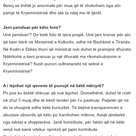
Besoj se është jo anormale për mua që të shokohem nga ato
pamje të Kryeministrisë dhe atë ta ndaj me të tjerët.
Jeni penduar për këto foto?
Unë penduar!? Do ketë foto të tjera prapë. Unë jam krenar për ato
që kam bërë në Ministrinë e Kulturës, edhe në Bashkinë e Tiranës.
Në Kodin e Etikës thoni që ministrat nuk duhet të pranojnë dhurata.
Ndërkohë a keni pranuar ju një dhuratë me rikonstruksionin e
Kryeministrisë? Kush punon vullnetarisht në selinë e
Kryeministrisë?
A i lejohet një qeverie të punojë në këtë mënyrë?
Po pse ku është shkruar që nuk lejohet. Domethënë, duhet të rrish
në zhul 3 muaj dhe të bësh tender për t’u pastruar. Patjetër që ne
do ta shuajmë edhe këtë kuriozitet. Të bëjmë transparencën e
akuzave absurde që këtu po harxhohen miliona. Asnjë qindarkë
nga taksat e shqiptarëve. Janë kontribute, për faktin që në këtë
vend nuk kanë vdekur njerëzit që japin kontribute.