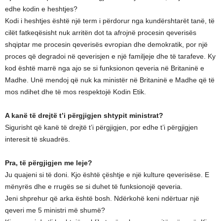
edhe kodin e heshtjes?
Kodi i heshtjes është një term i përdorur nga kundërshtarët tanë, të
cilët fatkeqësisht nuk arritën dot ta afrojnë procesin qeverisës
shqiptar me procesin qeverisës evropian dhe demokratik, por një
proces që degradoi në qeverisjen e një familjeje dhe të tarafeve. Ky
kod është marrë nga ajo se si funksionon qeveria në Britaninë e
Madhe. Unë mendoj që nuk ka ministër në Britaninë e Madhe që të
mos ndihet dhe të mos respektojë Kodin Etik.
A kanë të drejtë t’i përgjigjen shtypit ministrat?
Sigurisht që kanë të drejtë t’i përgjigjen, por edhe t’i përgjigjen
interesit të skuadrës.
Pra, të përgjigjen me leje?
Ju quajeni si të doni. Kjo është çështje e një kulture qeverisëse. E
mënyrës dhe e rrugës se si duhet të funksionojë qeveria.
Jeni shprehur që arka është bosh. Ndërkohë keni ndërtuar një
qeveri me 5 ministri më shumë?