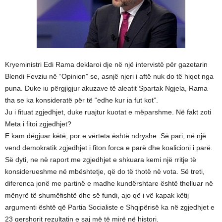
Kryeministri Edi Rama deklaroi dje në një intervistë për gazetarin
Blendi Fevziu në “Opinion” se, asnjë njeri i aftë nuk do të hiqet nga
puna. Duke iu përgjigjur akuzave të aleatit Spartak Ngjela, Rama
tha se ka konsideratë për të “edhe kur ia fut kot”.
Ju i fituat zgjedhjet, duke ruajtur kuotat e mëparshme. Në fakt zoti
Meta i fitoi zgjedhjet?
E kam dëgjuar këtë, por e vërteta është ndryshe. Së pari, në një
vend demokratik zgjedhjet i fiton forca e parë dhe koalicioni i parë.
Së dyti, ne në raport me zgjedhjet e shkuara kemi një rritje të
konsiderueshme në mbështetje, që do të thotë në vota. Së treti,
diferenca jonë me partinë e madhe kundërshtare është thelluar në
mënyrë të shumëfishtë dhe së fundi, ajo që i vë kapak këtij
argumenti është që Partia Socialiste e Shqipërisë ka në zgjedhjet e
23 qershorit rezultatin e saj më të mirë në histori.