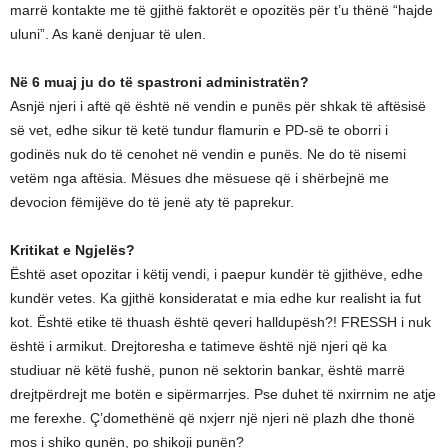
marrë kontakte me të gjithë faktorët e opozitës për t’u thënë “hajde
uluni”. As kanë denjuar të ulen.
Në 6 muaj ju do të spastroni administratën?
Asnjë njeri i aftë që është në vendin e punës për shkak të aftësisë
së vet, edhe sikur të ketë tundur flamurin e PD-së te oborri i
godinës nuk do të cenohet në vendin e punës. Ne do të nisemi
vetëm nga aftësia. Mësues dhe mësuese që i shërbejnë me
devocion fëmijëve do të jenë aty të paprekur.
Kritikat e Ngjelës?
Është aset opozitar i këtij vendi, i paepur kundër të gjithëve, edhe
kundër vetes. Ka gjithë konsideratat e mia edhe kur realisht ia fut
kot. Është etike të thuash është qeveri halldupësh?! FRESSH i nuk
është i armikut. Drejtoresha e tatimeve është një njeri që ka
studiuar në këtë fushë, punon në sektorin bankar, është marrë
drejtpërdrejt me botën e sipërmarrjes. Pse duhet të nxirrnim ne atje
me ferexhe. Ç’domethënë që nxjerr një njeri në plazh dhe thonë
mos i shiko gunën, po shikoji punën?