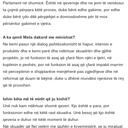
Parlament në shumicë. Është në qeverisje dhe ne jemi të vendosur
ta çojmë përpara këtë proces, duke bërë edhe gabime, por edhe
duke bërë çdo ditë përpjekjet e domosdoshme për të mos
përsëritur gabimet e vjetra.
A ka qenë Meta dakord me ministrat?
Ne kemi pasur një dialog jashtëzakonisht të hapur, intensiv e
produktiv dhe e kemi parë dhe ndërtuar skuadrën dhe gjithë
projektin, jo në funksion të asaj që çfarë fiton njëri e tjetri, në
kuptimin e peshës, por në funksion të asaj që çfarë impakti marrim
në perceptimin e shqiptarëve menjëherë pas zgjedhjeve dhe në
reformat që duam të bëjmë, duke u dhënë mundësi njerëzve të rinj
që të provohen.
Ishin këta më të mirët që ju kishit?
Unë nuk kam ndërtuar shumë qeveri. Kjo është e para, por
funksionon edhe në këtë rast skuadra. Unë besoj që kjo është
qeveria e duhur në këtë moment të duhur.
Një skuadër që flet vetëm me gjuhën e kryeministrit, se ju miratuat