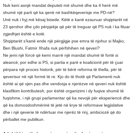
Nuk keni asnjë mandat deputeti më shumë dhe ka 4 herë më
shumë një parti që ka qenë në bashkëqeverisje me PD-në?
Unë nuk i hyj më kësaj bisede. Këtë e kanë ezauruar shqiptarët në
23 qershor dhe çdo përpjekje që për të treguar që PS nuk i ka fituar
zgjedhjet është e kotë.
Shqiptarët s’kanë ende një përgjigje pse emra të njohur si Majko,
Ben Blushi, Fatmir Xhafa nuk përfshihen në qeveri?
Ne jemi një forcë që kemi marrë një mandat shumë të fortë si
aleancë, por edhe si PS, si partia e parë e koalicionit për të çuar
përpara një proces historik, për të bërë reforma të thella, për të
qeverisur në një formë të re. Kjo do të thotë që Parlamenti nuk
është ai që vjen pas dhe vendosja e njerëzve në qeveri nuk është
klasifikim kontributesh, por është organizimi i dy fuqive shumë të
fuqishme, i një grupi parlamentar që ka nevojë për eksperiencë dhe
që ka domosdoshmërinë të jetë në krye të reformave legjislative
dhe i një qeverie të ndërtuar me njerëz të rinj, ambiciozë që do
përballet me publikun.