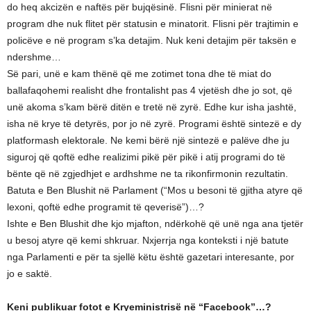
do heq akcizën e naftës për bujqësinë. Flisni për minierat në
program dhe nuk flitet për statusin e minatorit. Flisni për trajtimin e
policëve e në program s’ka detajim. Nuk keni detajim për taksën e
ndershme…
Së pari, unë e kam thënë që me zotimet tona dhe të miat do
ballafaqohemi realisht dhe frontalisht pas 4 vjetësh dhe jo sot, që
unë akoma s’kam bërë ditën e tretë në zyrë. Edhe kur isha jashtë,
isha në krye të detyrës, por jo në zyrë. Programi është sintezë e dy
platformash elektorale. Ne kemi bërë një sintezë e palëve dhe ju
siguroj që qoftë edhe realizimi pikë për pikë i atij programi do të
bënte që në zgjedhjet e ardhshme ne ta rikonfirmonin rezultatin.
Batuta e Ben Blushit në Parlament (“Mos u besoni të gjitha atyre që
lexoni, qoftë edhe programit të qeverisë”)…?
Ishte e Ben Blushit dhe kjo mjafton, ndërkohë që unë nga ana tjetër
u besoj atyre që kemi shkruar. Nxjerrja nga konteksti i një batute
nga Parlamenti e për ta sjellë këtu është gazetari interesante, por
jo e saktë.
Keni publikuar fotot e Kryeministrisë në “Facebook”…?