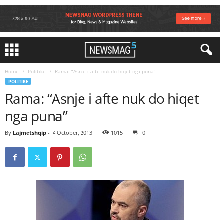
Home
Politike
Rama: “Asnje i afte nuk do hiqet nga puna”
POLITIKE
Rama: “Asnje i afte nuk do hiqet
nga puna”
By
Lajmetshqip
-
4 October, 2013
1015
0