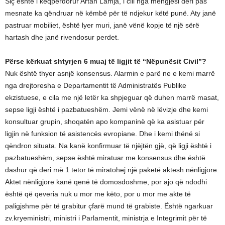
Siç është i keqpërdorur Artan Lamja, i cili nga mëngjesi deri pas
mesnate ka qëndruar në këmbë për të ndjekur këtë punë. Aty janë
pastruar mobiliet, është lyer muri, janë vënë kopje të një sërë
hartash dhe janë rivendosur perdet.
Përse kërkuat shtyrjen 6 muaj të ligjit të “Nëpunësit Civil”?
Nuk është thyer asnjë konsensus. Alarmin e parë ne e kemi marrë
nga drejtoresha e Departamentit të Administratës Publike
ekzistuese, e cila me një letër ka shpjeguar që duhen marrë masat,
sepse ligji është i pazbatueshëm. Jemi vënë në lëvizje dhe kemi
konsultuar grupin, shoqatën apo kompaninë që ka asistuar për
ligjin në funksion të asistencës evropiane. Dhe i kemi thënë si
qëndron situata. Na kanë konfirmuar të njëjtën gjë, që ligji është i
pazbatueshëm, sepse është miratuar me konsensus dhe është
dashur që deri më 1 tetor të miratohej një paketë aktesh nënligjore.
Aktet nënligjore kanë qenë të domosdoshme, por ajo që ndodhi
është që qeveria nuk u mor me këto, por u mor me akte të
paligjshme për të grabitur çfarë mund të grabiste. Është ngarkuar
zv.kryeministri, ministri i Parlamentit, ministrja e Integrimit për të