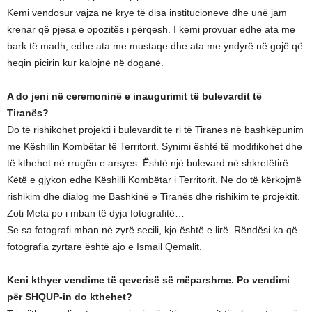
Kemi vendosur vajza në krye të disa institucioneve dhe unë jam
krenar që pjesa e opozitës i përqesh. I kemi provuar edhe ata me
bark të madh, edhe ata me mustaqe dhe ata me yndyrë në gojë që
heqin picirin kur kalojnë në doganë.
A do jeni në ceremoninë e inaugurimit të bulevardit të
Tiranës?
Do të rishikohet projekti i bulevardit të ri të Tiranës në bashkëpunim
me Këshillin Kombëtar të Territorit. Synimi është të modifikohet dhe
të kthehet në rrugën e arsyes. Është një bulevard në shkretëtirë.
Këtë e gjykon edhe Këshilli Kombëtar i Territorit. Ne do të kërkojmë
rishikim dhe dialog me Bashkinë e Tiranës dhe rishikim të projektit.
Zoti Meta po i mban të dyja fotografitë…
Se sa fotografi mban në zyrë secili, kjo është e lirë. Rëndësi ka që
fotografia zyrtare është ajo e Ismail Qemalit.
Keni kthyer vendime të qeverisë së mëparshme. Po vendimi
për SHQUP-in do kthehet?