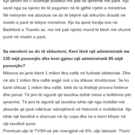
Kjo qeveri do t’i kushtojë publikut më pak se qeveritë më parë. Kjo
varet nga sa njerëz do të paguhen në të gjithë rrjetin e ministrive.
Në mënyrën më absolute ne do të bëjmë një shkurtim drastik në
nivelin e parë të këtyre ministrive. Kjo ka qenë bindja ime në
Bashkinë e Tiranës se, me më pak njerëz mund të bësh më shumë
punë në nivelin e parë.
Sa mendoni se do të shkurtoni. Keni lënë një administratë me
135 mijë punonjës dhe keni gjetur një administratë 85 mijë
punonjës?
Mësova se janë blerë 1 milion litra naftë në fushatë elektorale. Dhe
në ato 1 milion litra naftë asgjë nuk u ka shkuar strukturave. Se ku
kanë shkuar 1 milion litra naftë, këtë do ta thellojë procesi hetimor
dhe penal. Të jeni të sigurtë që tavolina është mëse e bollshme për
qeverinë. Të jeni të sigurtë që tavolina ishte një nga mobiliet më
absurde që janë ndërtuar ndonjëherë në historinë e mobilierisë. Ajo
ishte një tavolinë e sharruar në dy copa dhe ne e kemi kthyer në
një tavolinë pune.
Premtuat ulje të TVSH-së për energjinë në 6%, ulje taksash. Thoni