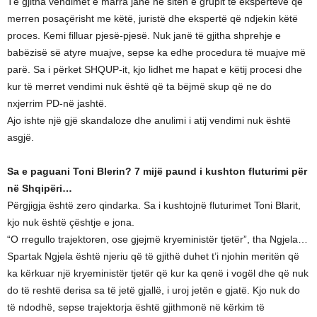
Të gjitha vendimet e marra janë në sitën e grupit të ekspertëve që
merren posaçërisht me këtë, juristë dhe ekspertë që ndjekin këtë
proces. Kemi filluar pjesë-pjesë. Nuk janë të gjitha shprehje e
babëzisë së atyre muajve, sepse ka edhe procedura të muajve më
parë. Sa i përket SHQUP-it, kjo lidhet me hapat e këtij procesi dhe
kur të merret vendimi nuk është që ta bëjmë skup që ne do
nxjerrim PD-në jashtë.
Ajo ishte një gjë skandaloze dhe anulimi i atij vendimi nuk është
asgjë.
Sa e paguani Toni Blerin? 7 mijë paund i kushton fluturimi për
në Shqipëri…
Përgjigja është zero qindarka. Sa i kushtojnë fluturimet Toni Blarit,
kjo nuk është çështje e jona.
“O rregullo trajektoren, ose gjejmë kryeministër tjetër”, tha Ngjela…
Spartak Ngjela është njeriu që të gjithë duhet t’i njohin meritën që
ka kërkuar një kryeministër tjetër që kur ka qenë i vogël dhe që nuk
do të reshtë derisa sa të jetë gjallë, i uroj jetën e gjatë. Kjo nuk do
të ndodhë, sepse trajektorja është gjithmonë në kërkim të