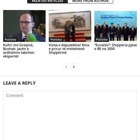
RELATED ARTICLES
MORE FROM AUTHOR
Politike
Politike
Politike
Kufiri me Greqinë,
Vizita e deputetëve/ Kina
“Euractiv”: Shqiperia pjese
Bushati: Javën e
e prirur të mbështesë
e BE ne 2050
ardhshme takohen
Shqipërinë
ekspertët
LEAVE A REPLY