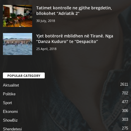
Tatimet kontrolle ne gjithe bregdetin,
bllokohet “Adriatik 2”
30 July, 2018
Yjet botërorë mblidhen në Tiranë. Nga
“Danza Kuduro” te “Despacito”
25 April, 2018
POPULAR CATEGORY
2611
Aktualitet
702
Politike
477
Sport
306
Ekonomi
303
ShowBiz
275
Shendetesi