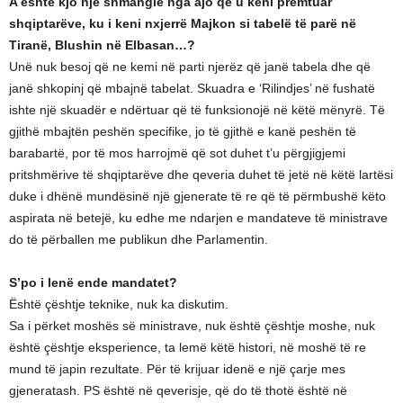
A është kjo një shmangie nga ajo që u keni premtuar
shqiptarëve, ku i keni nxjerrë Majkon si tabelë të parë në
Tiranë, Blushin në Elbasan…?
Unë nuk besoj që ne kemi në parti njerëz që janë tabela dhe që
janë shkopinj që mbajnë tabelat. Skuadra e ‘Rilindjes’ në fushatë
ishte një skuadër e ndërtuar që të funksionojë në këtë mënyrë. Të
gjithë mbajtën peshën specifike, jo të gjithë e kanë peshën të
barabartë, por të mos harrojmë që sot duhet t’u përgjigjemi
pritshmërive të shqiptarëve dhe qeveria duhet të jetë në këtë lartësi
duke i dhënë mundësinë një gjenerate të re që të përmbushë këto
aspirata në betejë, ku edhe me ndarjen e mandateve të ministrave
do të përballen me publikun dhe Parlamentin.
S’po i lenë ende mandatet?
Është çështje teknike, nuk ka diskutim.
Sa i përket moshës së ministrave, nuk është çështje moshe, nuk
është çështje eksperience, ta lemë këtë histori, në moshë të re
mund të japin rezultate. Për të krijuar idenë e një çarje mes
gjeneratash. PS është në qeverisje, që do të thotë është në