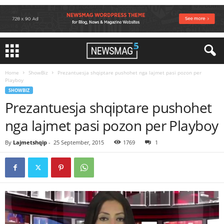
Home
ShowBiz
Prezantuesja shqiptare pushohet nga lajmet pasi pozon per
Playboy
SHOWBIZ
Prezantuesja shqiptare pushohet
nga lajmet pasi pozon per Playboy
By
Lajmetshqip
-
25 September, 2015
1769
1