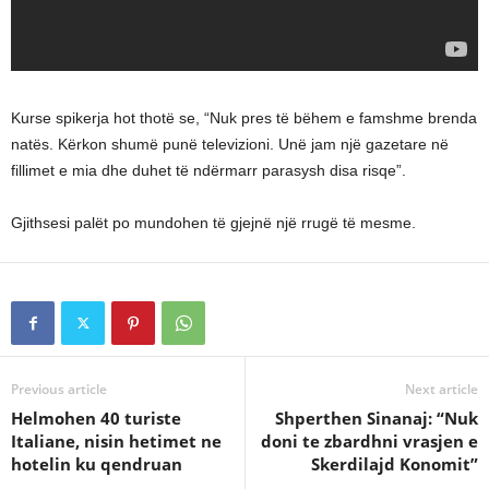
Kurse spikerja hot thotë se, “Nuk pres të bëhem e famshme brenda
natës. Kërkon shumë punë televizioni. Unë jam një gazetare në
fillimet e mia dhe duhet të ndërmarr parasysh disa risqe”.
Gjithsesi palët po mundohen të gjejnë një rrugë të mesme.
Previous article
Next article
Helmohen 40 turiste
Shperthen Sinanaj: “Nuk
Italiane, nisin hetimet ne
doni te zbardhni vrasjen e
hotelin ku qendruan
Skerdilajd Konomit”