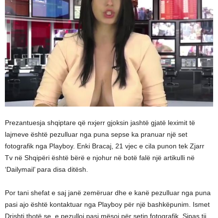
Prezantuesja shqiptare që nxjerr gjoksin jashtë gjatë leximit të
lajmeve është pezulluar nga puna sepse ka pranuar një set
fotografik nga Playboy. Enki Bracaj, 21 vjec e cila punon tek Zjarr
Tv në Shqipëri është bërë e njohur në botë falë një artikulli në
‘Dailymail’ para disa ditësh.
Por tani shefat e saj janë zemëruar dhe e kanë pezulluar nga puna
pasi ajo është kontaktuar nga Playboy për një bashkëpunim. Ismet
Drishti thotë se, e pezulloi pasi mësoi për setin fotografik. Sipas tij,