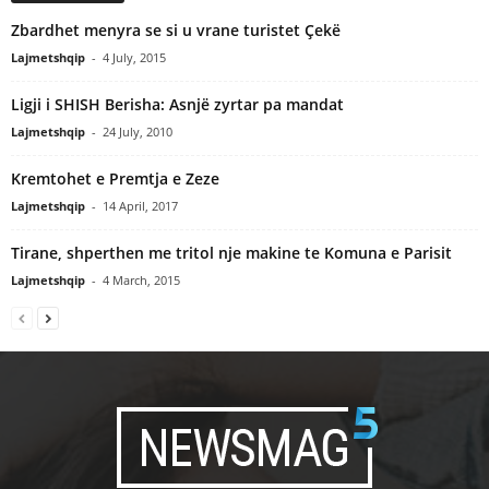
Zbardhet menyra se si u vrane turistet Çekë
Lajmetshqip
-
4 July, 2015
Ligji i SHISH Berisha: Asnjë zyrtar pa mandat
Lajmetshqip
-
24 July, 2010
Kremtohet e Premtja e Zeze
Lajmetshqip
-
14 April, 2017
Tirane, shperthen me tritol nje makine te Komuna e Parisit
Lajmetshqip
-
4 March, 2015