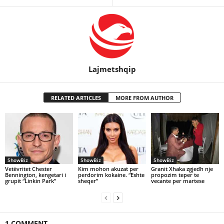
Lajmetshqip
RELATED ARTICLES
MORE FROM AUTHOR
ShowBiz
ShowBiz
ShowBiz
Vetëvritet Chester
Kim mohon akuzat per
Granit Xhaka zgjedh nje
Bennington, kengetari i
perdorim kokaine. “Eshte
propozim teper te
grupit “Linkin Park”
sheqer”
vecante per martese
1 COMMENT