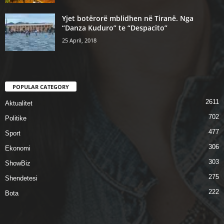
Yjet botërorë mblidhen në Tiranë. Nga
“Danza Kuduro” te “Despacito”
25 April, 2018
POPULAR CATEGORY
2611
Aktualitet
702
Politike
477
Sport
306
Ekonomi
303
ShowBiz
275
Shendetesi
222
Bota