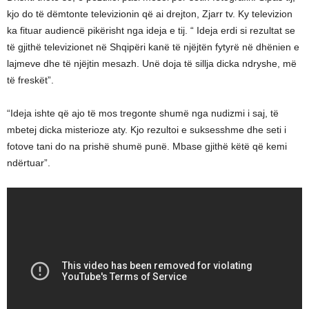
kjo do të dëmtonte televizionin që ai drejton, Zjarr tv. Ky televizion
ka fituar audiencë pikërisht nga ideja e tij. “ Ideja erdi si rezultat se
të gjithë televizionet në Shqipëri kanë të njëjtën fytyrë në dhënien e
lajmeve dhe të njëjtin mesazh. Unë doja të sillja dicka ndryshe, më
të freskët”.
“Ideja ishte që ajo të mos tregonte shumë nga nudizmi i saj, të
mbetej dicka misterioze aty. Kjo rezultoi e suksesshme dhe seti i
fotove tani do na prishë shumë punë. Mbase gjithë këtë që kemi
ndërtuar”.