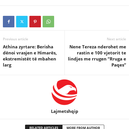
Previous article
Next article
Athina zyrtare: Berisha
Nene Tereza nderohet me
dënoi vrasjen e Himarës,
rastin e 100 vjetorit te
ekstremistët të mbahen
lindjes me rrugen “Rruga e
larg
Paqes”
Lajmetshqip
RELATED ARTICLES
MORE FROM AUTHOR