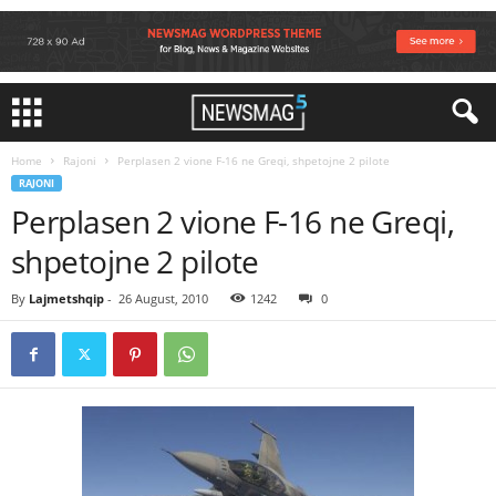
Home
Rajoni
Perplasen 2 vione F-16 ne Greqi, shpetojne 2 pilote
RAJONI
Perplasen 2 vione F-16 ne Greqi,
shpetojne 2 pilote
By
Lajmetshqip
-
26 August, 2010
1242
0