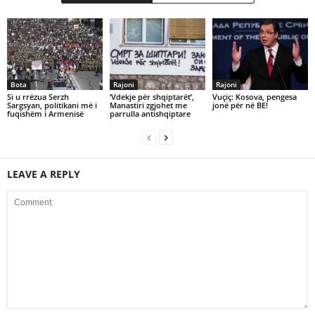
Bota
Rajoni
Rajoni
Si u rrëzua Serzh
‘Vdekje për shqiptarët’,
Vuçiç: Kosova, pengesa
Sargsyan, politikani më i
Manastiri zgjohet me
jonë për në BE!
fuqishëm i Armenisë
parrulla antishqiptare
LEAVE A REPLY