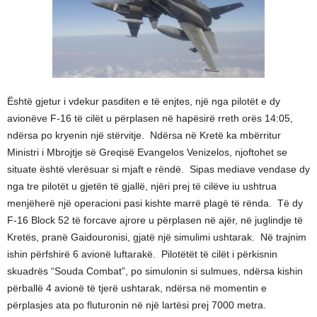
Është gjetur i vdekur pasditen e të enjtes, një nga pilotët e dy
avionëve F-16 të cilët u përplasen në hapësirë rreth orës 14:05,
ndërsa po kryenin një stërvitje. Ndërsa në Kretë ka mbërritur
Ministri i Mbrojtje së Greqisë Evangelos Venizelos, njoftohet se
situate është vlerësuar si mjaft e rëndë. Sipas mediave vendase dy
nga tre pilotët u gjetën të gjallë, njëri prej të cilëve iu ushtrua
menjëherë një operacioni pasi kishte marrë plagë të rënda. Të dy
F-16 Block 52 të forcave ajrore u përplasen në ajër, në juglindje të
Kretës, pranë Gaidouronisi, gjatë një simulimi ushtarak. Në trajnim
ishin përfshirë 6 avionë luftarakë. Pilotëtët të cilët i përkisnin
skuadrës “Souda Combat”, po simulonin si sulmues, ndërsa kishin
përballë 4 avionë të tjerë ushtarak, ndërsa në momentin e
përplasjes ata po fluturonin në një lartësi prej 7000 metra.