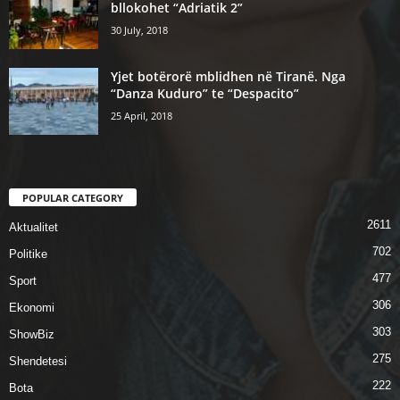
bllokohet “Adriatik 2”
30 July, 2018
Yjet botërorë mblidhen në Tiranë. Nga
“Danza Kuduro” te “Despacito”
25 April, 2018
POPULAR CATEGORY
2611
Aktualitet
702
Politike
477
Sport
306
Ekonomi
303
ShowBiz
275
Shendetesi
222
Bota