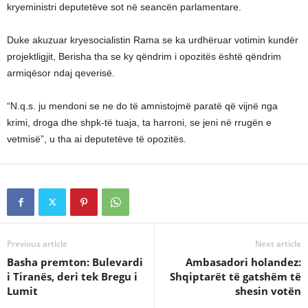
kryeministri deputetëve sot në seancën parlamentare.
Duke akuzuar kryesocialistin Rama se ka urdhëruar votimin kundër
projektligjit, Berisha tha se ky qëndrim i opozitës është qëndrim
armiqësor ndaj qeverisë.
“N.q.s. ju mendoni se ne do të amnistojmë paratë që vijnë nga
krimi, droga dhe shpk-të tuaja, ta harroni, se jeni në rrugën e
vetmisë”, u tha ai deputetëve të opozitës.
Previous article
Next article
Basha premton: Bulevardi
Ambasadori holandez:
i Tiranës, deri tek Bregu i
Shqiptarët të gatshëm të
Lumit
shesin votën