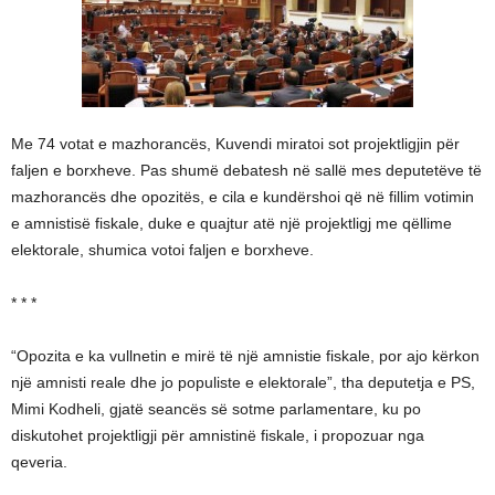
Me 74 votat e mazhorancës, Kuvendi miratoi sot projektligjin për
faljen e borxheve. Pas shumë debatesh në sallë mes deputetëve të
mazhorancës dhe opozitës, e cila e kundërshoi që në fillim votimin
e amnistisë fiskale, duke e quajtur atë një projektligj me qëllime
elektorale, shumica votoi faljen e borxheve.
* * *
“Opozita e ka vullnetin e mirë të një amnistie fiskale, por ajo kërkon
një amnisti reale dhe jo populiste e elektorale”, tha deputetja e PS,
Mimi Kodheli, gjatë seancës së sotme parlamentare, ku po
diskutohet projektligji për amnistinë fiskale, i propozuar nga
qeveria.