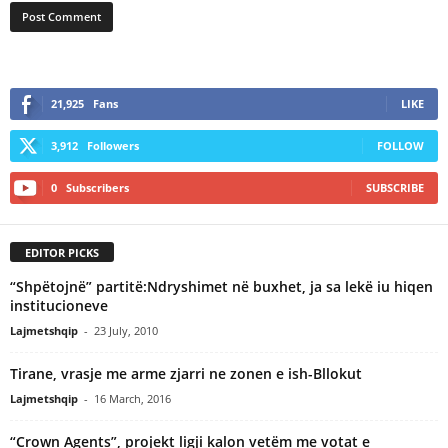
21,925
Fans
LIKE
3,912
Followers
FOLLOW
0
Subscribers
SUBSCRIBE
EDITOR PICKS
“Shpëtojnë” partitë:Ndryshimet në buxhet, ja sa lekë iu hiqen
institucioneve
Lajmetshqip
-
23 July, 2010
Tirane, vrasje me arme zjarri ne zonen e ish-Bllokut
Lajmetshqip
-
16 March, 2016
“Crown Agents”, projekt ligji kalon vetëm me votat e