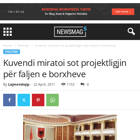
Home
Politike
Kuvendi miratoi sot projektligjin për faljen e borxheve
POLITIKE
Kuvendi miratoi sot projektligjin
për faljen e borxheve
By
Lajmetshqip
-
22 April, 2011
1153
0