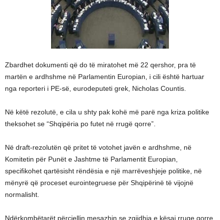
Zbardhet dokumenti që do të miratohet më 22 qershor, pra të
martën e ardhshme në Parlamentin Europian, i cili është hartuar
nga reporteri i PE-së, eurodeputeti grek, Nicholas Countis.
Në këtë rezolutë, e cila u shty pak kohë më parë nga kriza politike
theksohet se “Shqipëria po futet në rrugë qorre”.
Në draft-rezolutën që pritet të votohet javën e ardhshme, në
Komitetin për Punët e Jashtme të Parlamentit Europian,
specifikohet qartësisht rëndësia e një marrëveshjeje politike, në
mënyrë që proceset eurointegruese për Shqipërinë të vijojnë
normalisht.
Ndërkombëtarët përcjellin mesazhin se zgjidhja e kësaj rruge qorre