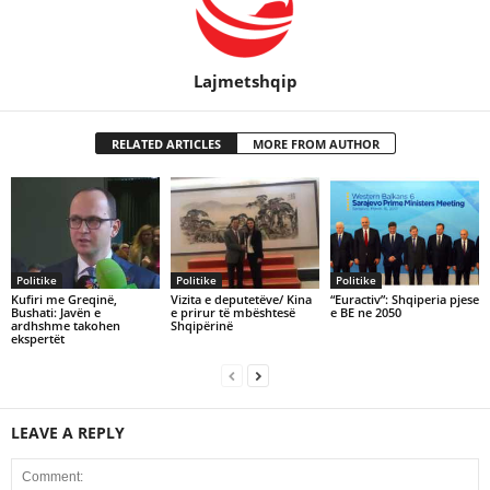
Lajmetshqip
RELATED ARTICLES
MORE FROM AUTHOR
Politike
Politike
Politike
Kufiri me Greqinë,
Vizita e deputetëve/ Kina
“Euractiv”: Shqiperia pjese
Bushati: Javën e
e prirur të mbështesë
e BE ne 2050
ardhshme takohen
Shqipërinë
ekspertët
LEAVE A REPLY