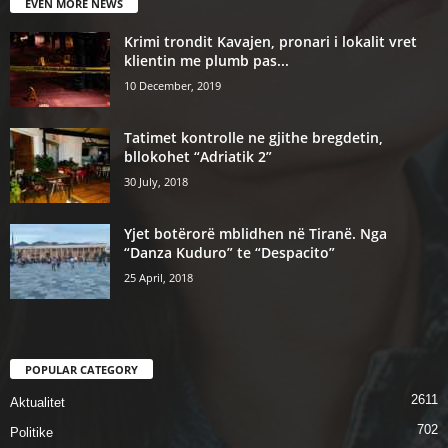
EVEN MORE NEWS
Krimi trondit Kavajen, pronari i lokalit vret
klientin me plumb pas...
10 December, 2019
Tatimet kontrolle ne gjithe bregdetin,
bllokohet “Adriatik 2”
30 July, 2018
Yjet botërorë mblidhen në Tiranë. Nga
“Danza Kuduro” te “Despacito”
25 April, 2018
POPULAR CATEGORY
2611
Aktualitet
702
Politike