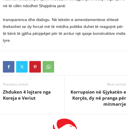
në të cilën ndodhet Shqipëria janë:
transparenca dhe dialogu. Në tekstin e amendamenteve shtesë
theksohet se dy forcat më të mëdha politike duhet të reagojnë për
të bërë të gjitha përpjekjet për të arritur një qasje konstruktive midis
tyre.
Previous article
Next article
Zhduken 4 lojtare nga
Korrupsion në Gjykatën e
Koreja e Veriut
Korçës, dy në pranga për
mitmarrje