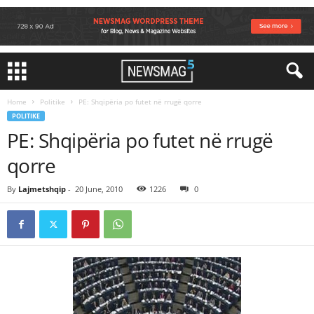
Home
Politike
PE: Shqipëria po futet në rrugë qorre
POLITIKE
PE: Shqipëria po futet në rrugë
qorre
By
Lajmetshqip
-
20 June, 2010
1226
0