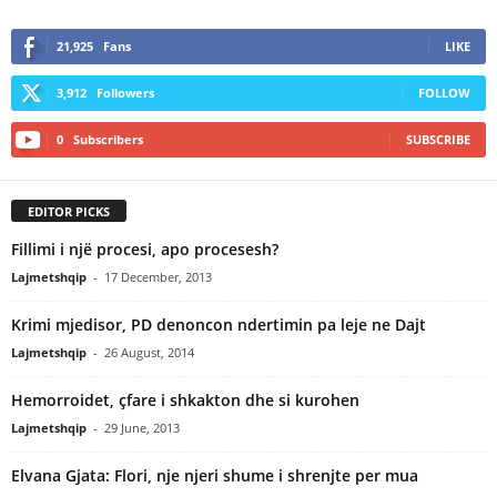
21,925
Fans
LIKE
3,912
Followers
FOLLOW
0
Subscribers
SUBSCRIBE
EDITOR PICKS
Fillimi i një procesi, apo procesesh?
Lajmetshqip
-
17 December, 2013
Krimi mjedisor, PD denoncon ndertimin pa leje ne Dajt
Lajmetshqip
-
26 August, 2014
Hemorroidet, çfare i shkakton dhe si kurohen
Lajmetshqip
-
29 June, 2013
Elvana Gjata: Flori, nje njeri shume i shrenjte per mua