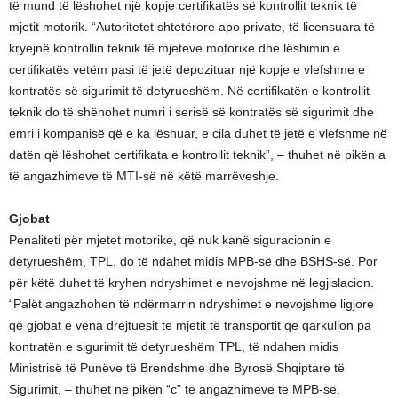
të mund të lëshohet një kopje certifikatës së kontrollit teknik të
mjetit motorik. “Autoritetet shtetërore apo private, të licensuara të
kryejnë kontrollin teknik të mjeteve motorike dhe lëshimin e
certifikatës vetëm pasi të jetë depozituar një kopje e vlefshme e
kontratës së sigurimit të detyrueshëm. Në certifikatën e kontrollit
teknik do të shënohet numri i serisë së kontratës së sigurimit dhe
emri i kompanisë që e ka lëshuar, e cila duhet të jetë e vlefshme në
datën që lëshohet certifikata e kontrollit teknik”, – thuhet në pikën a
të angazhimeve të MTI-së në këtë marrëveshje.
Gjobat
Penaliteti për mjetet motorike, që nuk kanë siguracionin e
detyrueshëm, TPL, do të ndahet midis MPB-së dhe BSHS-së. Por
për këtë duhet të kryhen ndryshimet e nevojshme në legjislacion.
“Palët angazhohen të ndërmarrin ndryshimet e nevojshme ligjore
që gjobat e vëna drejtuesit të mjetit të transportit qe qarkullon pa
kontratën e sigurimit të detyrueshëm TPL, të ndahen midis
Ministrisë të Punëve të Brendshme dhe Byrosë Shqiptare të
Sigurimit, – thuhet në pikën “c” të angazhimeve të MPB-së.