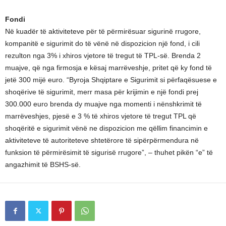
Fondi
Në kuadër të aktiviteteve për të përmirësuar sigurinë rrugore,
kompanitë e sigurimit do të vënë në dispozicion një fond, i cili
rezulton nga 3% i xhiros vjetore të tregut të TPL-së. Brenda 2
muajve, që nga firmosja e kësaj marrëveshje, pritet që ky fond të
jetë 300 mijë euro. “Byroja Shqiptare e Sigurimit si përfaqësuese e
shoqërive të sigurimit, merr masa për krijimin e një fondi prej
300.000 euro brenda dy muajve nga momenti i nënshkrimit të
marrëveshjes, pjesë e 3 % të xhiros vjetore të tregut TPL që
shoqëritë e sigurimit vënë ne dispozicion me qëllim financimin e
aktiviteteve të autoriteteve shtetërore të sipërpërmendura në
funksion të përmirësimit të sigurisë rrugore”, – thuhet pikën “e” të
angazhimit të BSHS-së.