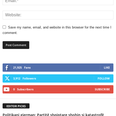
Save my name, email, and website in this browser for the next time I
comment.
21,925
Fans
LIKE
3,912
Followers
FOLLOW
0
Subscribers
SUBSCRIBE
EDITOR PICKS
Politikani gjerman: Partitë shqiptare,shohin si katastrofë