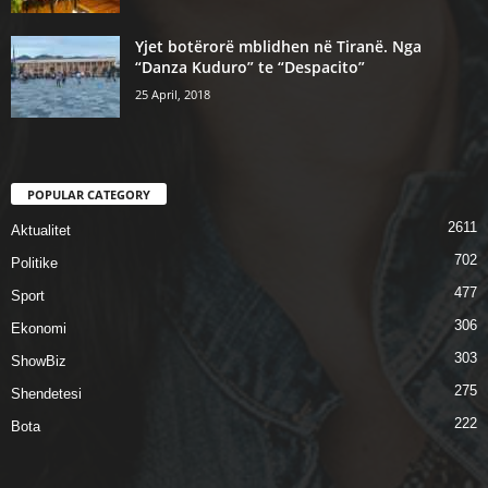
Yjet botërorë mblidhen në Tiranë. Nga
“Danza Kuduro” te “Despacito”
25 April, 2018
POPULAR CATEGORY
2611
Aktualitet
702
Politike
477
Sport
306
Ekonomi
303
ShowBiz
275
Shendetesi
222
Bota