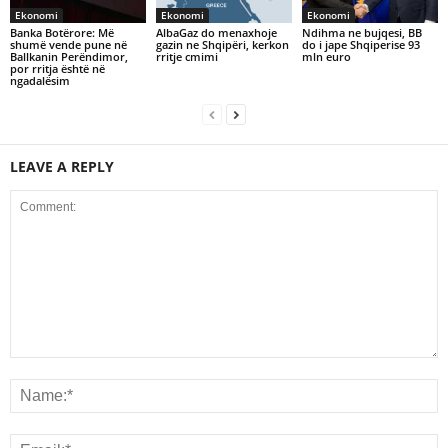
Ekonomi
Ekonomi
Ekonomi
Banka Botërore: Më
AlbaGaz do menaxhoje
Ndihma ne bujqesi, BB
shumë vende pune në
gazin ne Shqipëri, kerkon
do i jape Shqiperise 93
Ballkanin Perëndimor,
rritje cmimi
mln euro
por rritja është në
ngadalësim
LEAVE A REPLY