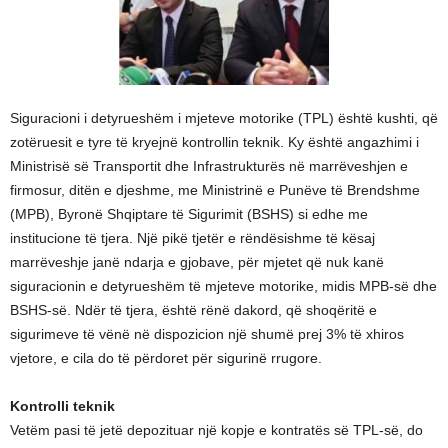
Siguracioni i detyrueshëm i mjeteve motorike (TPL) është kushti, që
zotëruesit e tyre të kryejnë kontrollin teknik. Ky është angazhimi i
Ministrisë së Transportit dhe Infrastrukturës në marrëveshjen e
firmosur, ditën e djeshme, me Ministrinë e Punëve të Brendshme
(MPB), Byronë Shqiptare të Sigurimit (BSHS) si edhe me
institucione të tjera. Një pikë tjetër e rëndësishme të kësaj
marrëveshje janë ndarja e gjobave, për mjetet që nuk kanë
siguracionin e detyrueshëm të mjeteve motorike, midis MPB-së dhe
BSHS-së. Ndër të tjera, është rënë dakord, që shoqëritë e
sigurimeve të vënë në dispozicion një shumë prej 3% të xhiros
vjetore, e cila do të përdoret për sigurinë rrugore.
Kontrolli teknik
Vetëm pasi të jetë depozituar një kopje e kontratës së TPL-së, do