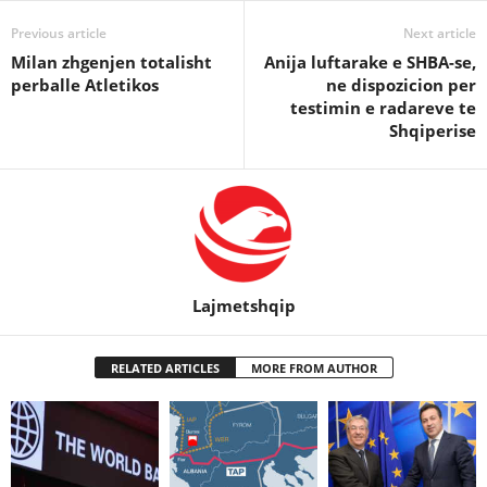
Previous article
Next article
Milan zhgenjen totalisht
Anija luftarake e SHBA-se,
perballe Atletikos
ne dispozicion per
testimin e radareve te
Shqiperise
Lajmetshqip
RELATED ARTICLES
MORE FROM AUTHOR