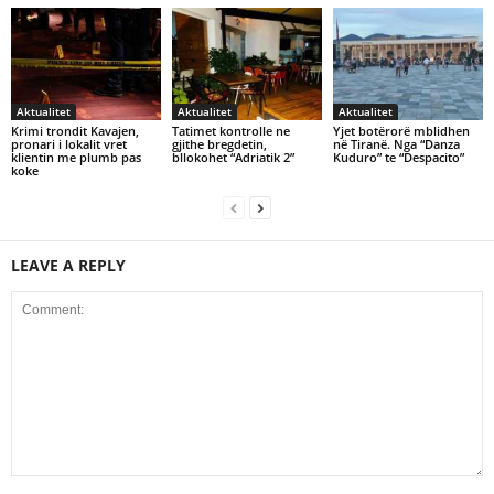
Aktualitet
Aktualitet
Aktualitet
Krimi trondit Kavajen,
Tatimet kontrolle ne
Yjet botërorë mblidhen
pronari i lokalit vret
gjithe bregdetin,
në Tiranë. Nga “Danza
klientin me plumb pas
bllokohet “Adriatik 2”
Kuduro” te “Despacito”
koke
LEAVE A REPLY