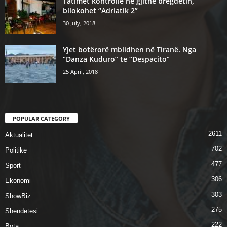
Tatimet kontrolle ne gjithe bregdetin,
bllokohet “Adriatik 2”
30 July, 2018
Yjet botërorë mblidhen në Tiranë. Nga
“Danza Kuduro” te “Despacito”
25 April, 2018
POPULAR CATEGORY
2611
Aktualitet
702
Politike
477
Sport
306
Ekonomi
303
ShowBiz
275
Shendetesi
222
Bota