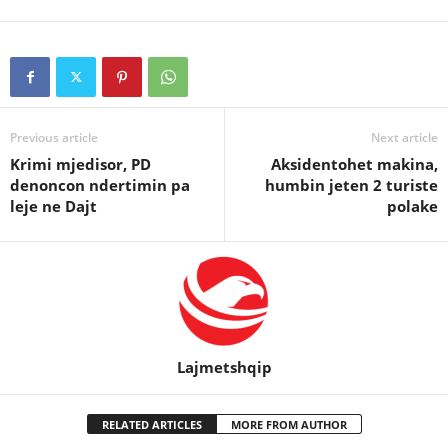
Previous article
Next article
Krimi mjedisor, PD
Aksidentohet makina,
denoncon ndertimin pa
humbin jeten 2 turiste
leje ne Dajt
polake
Lajmetshqip
RELATED ARTICLES
MORE FROM AUTHOR