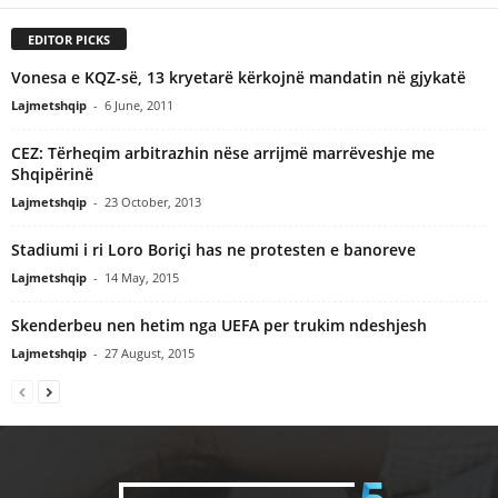
EDITOR PICKS
Vonesa e KQZ-së, 13 kryetarë kërkojnë mandatin në gjykatë
Lajmetshqip
-
6 June, 2011
CEZ: Tërheqim arbitrazhin nëse arrijmë marrëveshje me
Shqipërinë
Lajmetshqip
-
23 October, 2013
Stadiumi i ri Loro Boriçi has ne protesten e banoreve
Lajmetshqip
-
14 May, 2015
Skenderbeu nen hetim nga UEFA per trukim ndeshjesh
Lajmetshqip
-
27 August, 2015