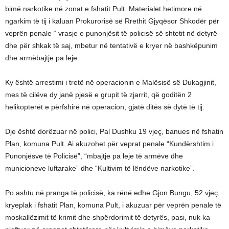
bimë narkotike në zonat e fshatit Pult. Materialet hetimore në
ngarkim të tij i kaluan Prokurorisë së Rrethit Gjyqësor Shkodër për
veprën penale “ vrasje e punonjësit të policisë së shtetit në detyrë
dhe për shkak të saj, mbetur në tentativë e kryer në bashkëpunim
dhe armëbajtje pa leje.
Ky është arrestimi i tretë në operacionin e Malësisë së Dukagjinit,
mes të cilëve dy janë pjesë e grupit të zjarrit, që goditën 2
helikopterët e përfshirë në operacion, gjatë ditës së dytë të tij.
Dje është dorëzuar në polici, Pal Dushku 19 vjeç, banues në fshatin
Plan, komuna Pult. Ai akuzohet për veprat penale “Kundërshtim i
Punonjësve të Policisë”, “mbajtje pa leje të armëve dhe
municioneve luftarake” dhe “Kultivim të lëndëve narkotike”.
Po ashtu në pranga të policisë, ka rënë edhe Gjon Bungu, 52 vjeç,
kryeplak i fshatit Plan, komuna Pult, i akuzuar për veprën penale të
moskallëzimit të krimit dhe shpërdorimit të detyrës, pasi, nuk ka