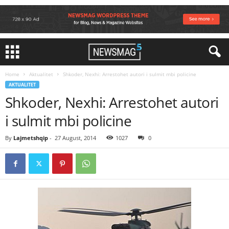
Home
Aktualitet
Shkoder, Nexhi: Arrestohet autori i sulmit mbi policine
AKTUALITET
Shkoder, Nexhi: Arrestohet autori
i sulmit mbi policine
By
Lajmetshqip
-
27 August, 2014
1027
0