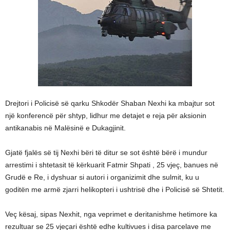
Drejtori i Policisë së qarku Shkodër Shaban Nexhi ka mbajtur sot
një konferencë për shtyp, lidhur me detajet e reja për aksionin
antikanabis në Malësinë e Dukagjinit.
Gjatë fjalës së tij Nexhi bëri të ditur se sot është bërë i mundur
arrestimi i shtetasit të kërkuarit Fatmir Shpati , 25 vjeç, banues në
Grudë e Re, i dyshuar si autori i organizimit dhe sulmit, ku u
goditën me armë zjarri helikopteri i ushtrisë dhe i Policisë së Shtetit.
Veç kësaj, sipas Nexhit, nga veprimet e deritanishme hetimore ka
rezultuar se 25 vjeçari është edhe kultivues i disa parcelave me