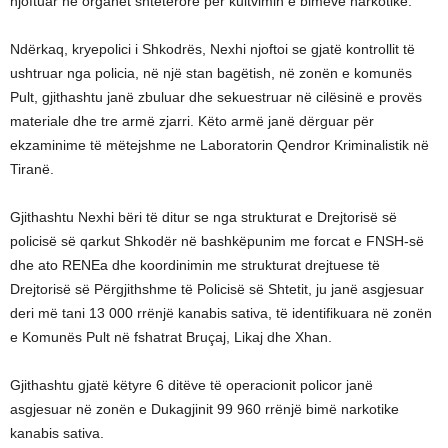
njoftuar në organet shtetërore për kultvimin e bimëve narkotike.
Ndërkaq, kryepolici i Shkodrës, Nexhi njoftoi se gjatë kontrollit të
ushtruar nga policia, në një stan bagëtish, në zonën e komunës
Pult, gjithashtu janë zbuluar dhe sekuestruar në cilësinë e provës
materiale dhe tre armë zjarri. Këto armë janë dërguar për
ekzaminime të mëtejshme ne Laboratorin Qendror Kriminalistik në
Tiranë.
Gjithashtu Nexhi bëri të ditur se nga strukturat e Drejtorisë së
policisë së qarkut Shkodër në bashkëpunim me forcat e FNSH-së
dhe ato RENEa dhe koordinimin me strukturat drejtuese të
Drejtorisë së Përgjithshme të Policisë së Shtetit, ju janë asgjesuar
deri më tani 13 000 rrënjë kanabis sativa, të identifikuara në zonën
e Komunës Pult në fshatrat Bruçaj, Likaj dhe Xhan.
Gjithashtu gjatë këtyre 6 ditëve të operacionit policor janë
asgjesuar në zonën e Dukagjinit 99 960 rrënjë bimë narkotike
kanabis sativa.