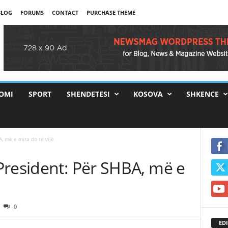
BLOG
FORUMS
CONTACT
PURCHASE THEME
OMI
SPORT
SHENDETESI
KOSOVA
SHKENCE
, më e mira do të vijë
President: Për SHBA, më e
0
EDI