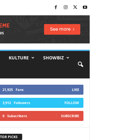
KULTURE
SHOWBIZ
21,925
Fans
LIKE
3,912
Followers
FOLLOW
0
Subscribers
SUBSCRIBE
TOR PICKS