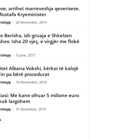
ve, arrihet marreveshja qeverisese.
Mustafa Kryeminister
tshqip
-
20 November, 2014
je Berisha, ish-gruaja e Shkelzen
shes: Isha 20 vjeç, e virgjër me flokë
tshqip
-
5 June, 2017
itet Albana Vokshi, kërkoi të kalojë
rin pa bërë procedurat
tshqip
-
16 November, 2010
iasi: Me kane ofruar 5 milione euro
nuk largohem
tshqip
-
31 December, 2015