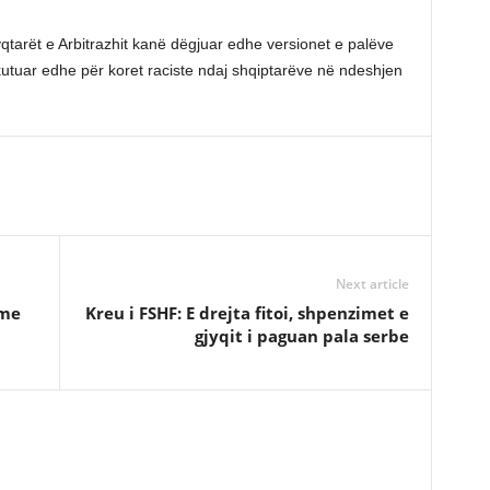
qtarët e Arbitrazhit kanë dëgjuar edhe versionet e palëve
skutuar edhe për koret raciste ndaj shqiptarëve në ndeshjen
Next article
 me
Kreu i FSHF: E drejta fitoi, shpenzimet e
gjyqit i paguan pala serbe