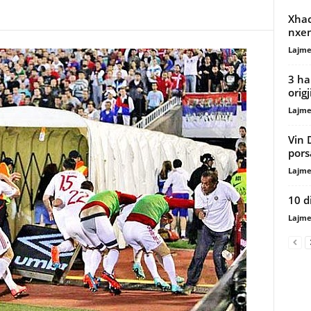
Xhac
nxen
Lajme
3 ha
origj
Lajme
Vin 
pors
Lajme
10 d
Lajme