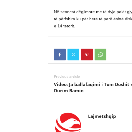
Në seancat dëgjimore me të dyja palët gjy
të përfshira ku për herë të parë është di
e 14 tetorit.
Previous article
Video: Ja ballafaqimi i Tom Doshit
Durim Bamin
Lajmetshqip