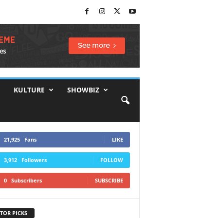
KULTURE
SHOWBIZ
21,925
Fans
LIKE
3,912
Followers
FOLLOW
0
Subscribers
SUBSCRIBE
TOR PICKS