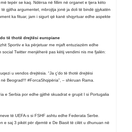
ë tepër se kaq. Ndërsa në fillim në organet e tjera këto
ë gjitha argumentet, mbrojtja jonë ja doli të bindë gjykatën
ument ka fituar, jam i sigurt që kanë shqyrtuar edhe aspekte
do të thotë drejtësi europiane
azhit Sportiv e ka përjetuar me mjaft entuziazëm edhe
n social Twitter menjëherë pas këtij vendimi nis me fjalën:
qezi u vendos drejtësia. “Ja ç’do të thotë drejtësi
 në Beograd!!! #ForcaShqipëria”, – shkruan Rama.
 e Serbia por edhe gjithë skuadrat e grupit I si Portugalia
neve të UEFA-s si FSHF ashtu edhe Federata Serbe.
 e saj 3 pikët për djemtë e De Biasit të cilët u dhunuan në