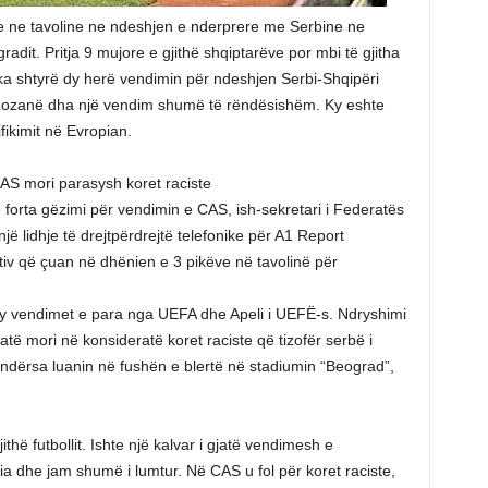
ke ne tavoline ne ndeshjen e nderprere me Serbine ne
gradit. Pritja 9 mujore e gjithë shqiptarëve por mbi të gjitha
 e ka shtyrë dy herë vendimin për ndeshjen Serbi-Shqipëri
ë Lozanë dha një vendim shumë të rëndësishëm. Ky eshte
fikimit në Evropian.
AS mori parasysh koret raciste
 forta gëzimi për vendimin e CAS, ish-sekretari i Federatës
një lidhje të drejtpërdrejtë telefonike për A1 Report
tiv që çuan në dhënien e 3 pikëve në tavolinë për
dy vendimet e para nga UEFA dhe Apeli i UEFË-s. Ndryshimi
atë mori në konsideratë koret raciste që tizofër serbë i
 ndërsa luanin në fushën e blertë në stadiumin “Beograd”,
thë futbollit. Ishte një kalvar i gjatë vendimesh e
sia dhe jam shumë i lumtur. Në CAS u fol për koret raciste,