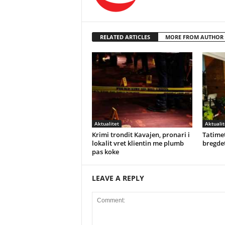
RELATED ARTICLES
MORE FROM AUTHOR
Aktualitet
Aktualit
Krimi trondit Kavajen, pronari i
Tatimet
lokalit vret klientin me plumb
bregdet
pas koke
LEAVE A REPLY