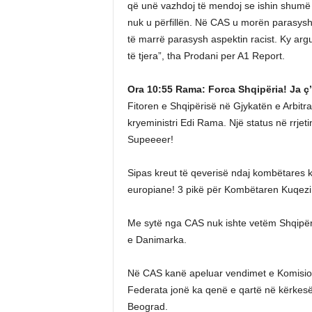
që unë vazhdoj të mendoj se ishin shumë m
nuk u përfillën. Në CAS u morën parasysh t
të marrë parasysh aspektin racist. Ky arg
të tjera”, tha Prodani per A1 Report.
Ora 10:55 Rama: Forca Shqipëria! Ja ç’
Fitoren e Shqipërisë në Gjykatën e Arbitr
kryeministri Edi Rama. Një status në rrjeti
Supeeeer!
Sipas kreut të qeverisë ndaj kombëtares ku
europiane! 3 pikë për Kombëtaren Kuqezi
Me sytë nga CAS nuk ishte vetëm Shqipëria
e Danimarka.
Në CAS kanë apeluar vendimet e Komisio
Federata jonë ka qenë e qartë në kërkesën
Beograd.