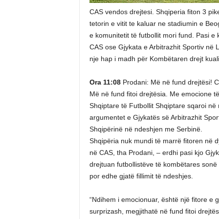
CAS vendos drejtesi. Shqiperia fiton 3 pi
tetorin e vitit te kaluar ne stadiumin e Beo
e komunitetit të futbollit mori fund. Pasi
CAS ose Gjykata e Arbitrazhit Sportiv n
nje hap i madh për Kombëtaren drejt kuali
Ora 11:08
Prodani: Më në fund drejtësi! C
Më në fund fitoi drejtësia. Me emocione të
Shqiptare të Futbollit Shqiptare sqaroi në 
argumentet e Gjykatës së Arbitrazhit Spor
Shqipërinë në ndeshjen me Serbinë.
Shqipëria nuk mundi të marrë fitoren në 
në CAS, tha Prodani, – erdhi pasi kjo Gjyk
drejtuan futbollistëve të kombëtares sonë
por edhe gjatë fillimit të ndeshjes.
“Ndihem i emocionuar, është një fitore e gji
surprizash, megjithatë në fund fitoi drejtë