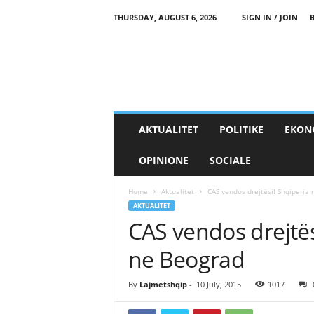
THURSDAY, AUGUST 6, 2026
SIGN IN / JOIN
AKTUALITET
POLITIKE
EKON
OPINIONE
SOCIALE
Home
Aktualitet
CAS vendos drejtësi! Shqiperia 
AKTUALITET
CAS vendos drejtës
ne Beograd
By
Lajmetshqip
-
10 July, 2015
1017