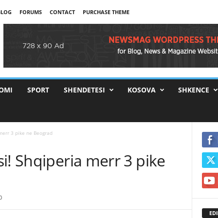
BLOG
FORUMS
CONTACT
PURCHASE THEME
OMI
SPORT
SHENDETESI
KOSOVA
SHKENCE
merr 3 pike ne Beograd
i! Shqiperia merr 3 pike
0
EDI