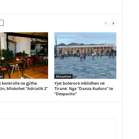
et
Aktualitet
 kontrolle ne gjithe
Yjet botërorë mblidhen në
in, bllokohet “Adriatik 2”
Tiranë. Nga “Danza Kuduro” te
“Despacito”