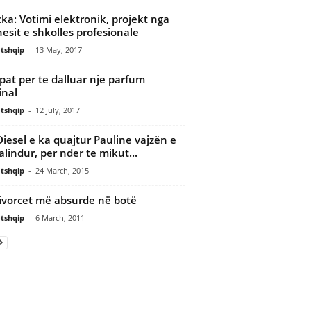
ka: Votimi elektronik, projekt nga
esit e shkolles profesionale
tshqip
-
13 May, 2017
pat per te dalluar nje parfum
inal
tshqip
-
12 July, 2017
Diesel e ka quajtur Pauline vajzën e
alindur, per nder te mikut...
tshqip
-
24 March, 2015
ivorcet më absurde në botë
tshqip
-
6 March, 2011