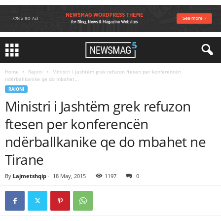
Home
Rajoni
Ministri i Jashtëm grek refuzon ftesen per konferencën
ndërballkanike qe do mbahet...
RAJONI
Ministri i Jashtëm grek refuzon
ftesen per konferencën
ndërballkanike qe do mbahet ne
Tirane
By
Lajmetshqip
-
18 May, 2015
1197
0