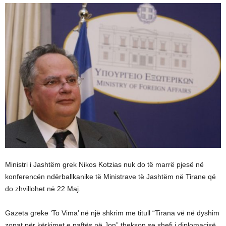
Ministri i Jashtëm grek Nikos Kotzias nuk do të marrë pjesë në
konferencën ndërballkanike të Ministrave të Jashtëm në Tirane që
do zhvillohet në 22 Maj.
Gazeta greke ‘To Vima’ në një shkrim me titull “Tirana vë në dyshim
zonat për kërkimet e naftës në Jon” thekson se shefi i diplomacisë