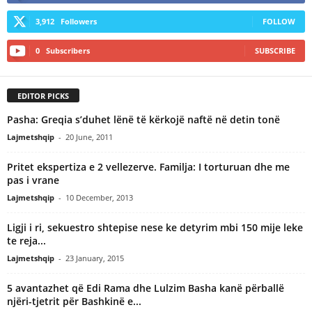
3,912
Followers
FOLLOW
0
Subscribers
SUBSCRIBE
EDITOR PICKS
Pasha: Greqia s’duhet lënë të kërkojë naftë në detin tonë
Lajmetshqip
-
20 June, 2011
Pritet ekspertiza e 2 vellezerve. Familja: I torturuan dhe me
pas i vrane
Lajmetshqip
-
10 December, 2013
Ligji i ri, sekuestro shtepise nese ke detyrim mbi 150 mije leke
te reja...
Lajmetshqip
-
23 January, 2015
5 avantazhet që Edi Rama dhe Lulzim Basha kanë përballë
njëri-tjetrit për Bashkinë e...