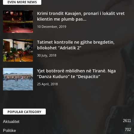
EVEN MORE NEWS
Krimi trondit Kavajen, pronari i lokalit vret
klientin me plumb pas...
10 December, 2019
Tatimet kontrolle ne gjithe bregdetin,
bllokohet “Adriatik 2”
30 July, 2018
Yjet botërorë mblidhen në Tiranë. Nga
“Danza Kuduro” te “Despacito”
25 April, 2018
POPULAR CATEGORY
2611
Aktualitet
702
Politike