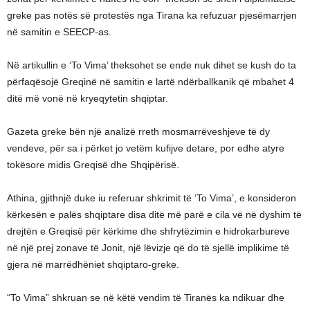
greke pas notës së protestës nga Tirana ka refuzuar pjesëmarrjen
në samitin e SEECP-as.
Në artikullin e ‘To Vima’ theksohet se ende nuk dihet se kush do ta
përfaqësojë Greqinë në samitin e lartë ndërballkanik që mbahet 4
ditë më vonë në kryeqytetin shqiptar.
Gazeta greke bën një analizë rreth mosmarrëveshjeve të dy
vendeve, për sa i përket jo vetëm kufijve detare, por edhe atyre
tokësore midis Greqisë dhe Shqipërisë.
Athina, gjithnjë duke iu referuar shkrimit të ‘To Vima’, e konsideron
kërkesën e palës shqiptare disa ditë më parë e cila vë në dyshim të
drejtën e Greqisë për kërkime dhe shfrytëzimin e hidrokarbureve
në një prej zonave të Jonit, një lëvizje që do të sjellë implikime të
gjera në marrëdhëniet shqiptaro-greke.
“To Vima” shkruan se në këtë vendim të Tiranës ka ndikuar dhe