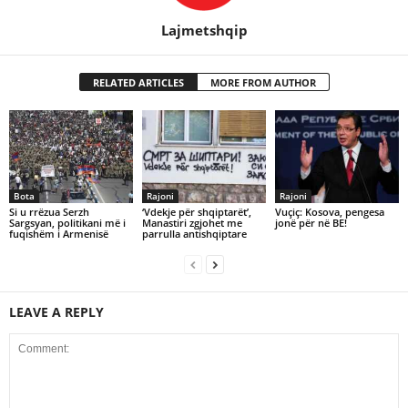
Lajmetshqip
RELATED ARTICLES
MORE FROM AUTHOR
Bota
Rajoni
Rajoni
Si u rrëzua Serzh
‘Vdekje për shqiptarët’,
Vuçiç: Kosova, pengesa
Sargsyan, politikani më i
Manastiri zgjohet me
jonë për në BE!
fuqishëm i Armenisë
parrulla antishqiptare
LEAVE A REPLY