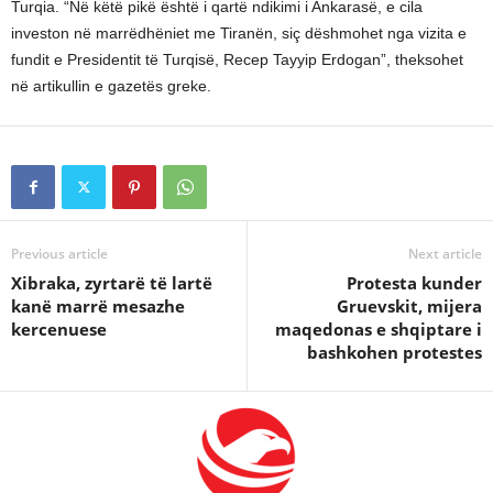
Turqia. “Në këtë pikë është i qartë ndikimi i Ankarasë, e cila
investon në marrëdhëniet me Tiranën, siç dëshmohet nga vizita e
fundit e Presidentit të Turqisë, Recep Tayyip Erdogan”, theksohet
në artikullin e gazetës greke.
Previous article
Next article
Xibraka, zyrtarë të lartë
Protesta kunder
kanë marrë mesazhe
Gruevskit, mijera
kercenuese
maqedonas e shqiptare i
bashkohen protestes