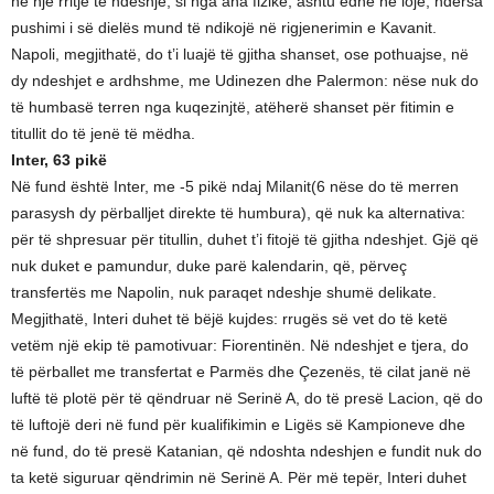
në një rritje të ndeshje, si nga ana fizike, ashtu edhe në lojë, ndërsa
pushimi i së dielës mund të ndikojë në rigjenerimin e Kavanit.
Napoli, megjithatë, do t’i luajë të gjitha shanset, ose pothuajse, në
dy ndeshjet e ardhshme, me Udinezen dhe Palermon: nëse nuk do
të humbasë terren nga kuqezinjtë, atëherë shanset për fitimin e
titullit do të jenë të mëdha.
Inter, 63 pikë
Në fund është Inter, me -5 pikë ndaj Milanit(6 nëse do të merren
parasysh dy përballjet direkte të humbura), që nuk ka alternativa:
për të shpresuar për titullin, duhet t’i fitojë të gjitha ndeshjet. Gjë që
nuk duket e pamundur, duke parë kalendarin, që, përveç
transfertës me Napolin, nuk paraqet ndeshje shumë delikate.
Megjithatë, Interi duhet të bëjë kujdes: rrugës së vet do të ketë
vetëm një ekip të pamotivuar: Fiorentinën. Në ndeshjet e tjera, do
të përballet me transfertat e Parmës dhe Çezenës, të cilat janë në
luftë të plotë për të qëndruar në Serinë A, do të presë Lacion, që do
të luftojë deri në fund për kualifikimin e Ligës së Kampioneve dhe
në fund, do të presë Katanian, që ndoshta ndeshjen e fundit nuk do
ta ketë siguruar qëndrimin në Serinë A. Për më tepër, Interi duhet