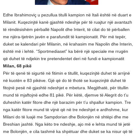
Edhe Ibrahimoviç u pezullua titulli kampion në Itali është në duart e
Milanit. Kuqezinjtë kanë gjashtë ndeshje për të ruajtur një avantazh
të rëndësishëm përballë Napolit dhe Interit, të cilat do të përballen
me njëra-tjetrën javën e parafundit të kampionatit. Për më tepër,
duket se kalendari për Milanin, në krahasim me Napolin dhe Interin,
është më i lehtë. “Sportmediaset” ka bërë një speciale me rrugën
që duhet të ndjekin tre pretendentet deri në fundi e kampionatit
Milan, 68 pikë
Për të qenë të sigurtë në fitimin e titullit, kuqezinjtë duhet të arrijnë
në kuotën e 83 pikëve. Gjë që do të thotë se kuqezinjtë duhet të
fitojnë pesë në gjashtë ndeshjet e mbetura. Megjithatë, për titullin
mund të mjaftojnë edhe 81 pikë. Për këtë, djemve të Alegrit do t’u
duheshin katër fitore dhe një barazim për t’u shpallur kampion. Tre
nga katër fitore mund të vijnë që në tre ndeshjet e ardhshme, kur
Milani do të luajë me Sampdorian dhe Bolonjën në shtëpi dhe me
Breshian jashtë. Nga këto tre ndeshje, ajo më e lehta mund të jetë
me Bolonjën, e cila tashmë ka shpëtuar dhe duket se ka nisur që të