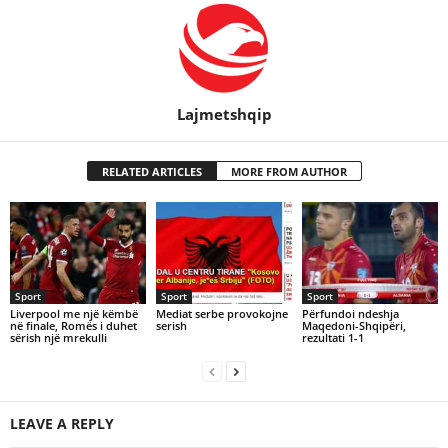
Lajmetshqip
RELATED ARTICLES
MORE FROM AUTHOR
Sport
Sport
Sport
Liverpool me një këmbë
Mediat serbe provokojne
Përfundoi ndeshja
në finale, Romës i duhet
serish
Maqedoni-Shqipëri,
sërish një mrekulli
rezultati 1-1
LEAVE A REPLY