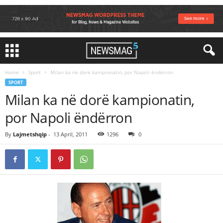
Home
Sport
Milan ka në dorë kampionatin, por Napoli ëndërron
SPORT
Milan ka në dorë kampionatin,
por Napoli ëndërron
By
Lajmetshqip
-
13 April, 2011
1296
0