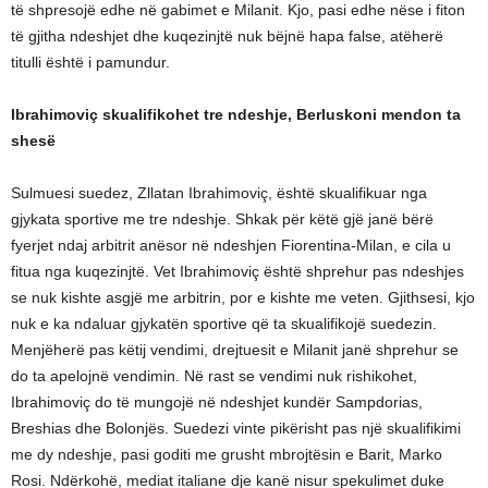
të shpresojë edhe në gabimet e Milanit. Kjo, pasi edhe nëse i fiton
të gjitha ndeshjet dhe kuqezinjtë nuk bëjnë hapa false, atëherë
titulli është i pamundur.
Ibrahimoviç skualifikohet tre ndeshje, Berluskoni mendon ta
shesë
Sulmuesi suedez, Zllatan Ibrahimoviç, është skualifikuar nga
gjykata sportive me tre ndeshje. Shkak për këtë gjë janë bërë
fyerjet ndaj arbitrit anësor në ndeshjen Fiorentina-Milan, e cila u
fitua nga kuqezinjtë. Vet Ibrahimoviç është shprehur pas ndeshjes
se nuk kishte asgjë me arbitrin, por e kishte me veten. Gjithsesi, kjo
nuk e ka ndaluar gjykatën sportive që ta skualifikojë suedezin.
Menjëherë pas këtij vendimi, drejtuesit e Milanit janë shprehur se
do ta apelojnë vendimin. Në rast se vendimi nuk rishikohet,
Ibrahimoviç do të mungojë në ndeshjet kundër Sampdorias,
Breshias dhe Bolonjës. Suedezi vinte pikërisht pas një skualifikimi
me dy ndeshje, pasi goditi me grusht mbrojtësin e Barit, Marko
Rosi. Ndërkohë, mediat italiane dje kanë nisur spekulimet duke