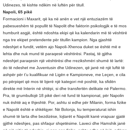
Udinezes, të kishte ndikim në luftën për titull.
Napoli, 65 pikë
Formacioni i Maxarit, që ka në anën e vet një entuziazëm të
pabesueshëm të popullit të Napolit dhe faktorin psikologjik e të mos
humburit asgjë, është ndoshta ekipi që ka kalendarin më të vështirë
nga tre ekipet pretendente për titullin kampion. Nga gjashtë
ndeshjet e fundit, vetëm ajo Napoli-Xhenoa duket se është më e
lehta dhe nuk mund të paraqesë vështirësi. Pastaj, të gjitha
ndeshjet paraqesin një vështirësi dhe rrezikshmëri shumë të lartë:
do të ndeshet me Juventusin dhe Udinezen, që janë në një luftë të
ashpër për t’u kualifikuar në Ligën e Kampioneve, me Leçen, e cila
po përpiqet që mos të bjerë një kategori më poshtë, ka sfidën
direkte më Interin në shtëpi, si dhe transfertën delikate në Palermo.
Pra, të grumbullojë 18 pikë deri në fund të kampionat, për Napolin
nuk është aq e thjeshtë. Por, ashtu si edhe për Milanin, forma fizike
e Napolit është e shkëlqyer. Në Bolonja, ku temperaturat ishin
shumë të larta dhe bezdizëse, lojtarët e Napolit kanë vrapuar gjatë
gjithë ndeshjes, pas shfaqur shqetësime. Laveci dhe Hamshik janë