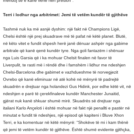
mendoj se e kanë vënë nën presion”.
Terri i lodhur nga arbitrimet: Jemi të vetëm kundër të gjithëve
Tashmë nuk ka më asnjë dyshim: një fakt në Champions Ligë,
Chelsi është një prej skuadrave më të pafat në këtë planet. Blutë,
në këto vitet e fundit shpesh herë janë dënuar ashpër nga gabime
arbitrale që kanë qenë kundër tyre. Nga goli fantazëm i shënuar
nga Luis Garsia që i ka mohuar Chelsit finalen në favor të
Liverpulit, te rasti më i rëndë dhe i famshëm i lidhur me ndeshjen
Chelsi-Barcelona dhe gabimet e vazhdueshme të norvegjezit
Ovrebo që kanë eliminuar në atë kohë në mënyrë të padrejtë
skuadrën e drejtuar nga holandezi Gus Hidink, por edhe këtë vit, në
ndeshjen e parë të çerekfinaleve kundër Manchester Junaitid,
gjërat nuk kanë shkuar shumë mirë. Skuadrës së drejtuar nga
italiani Karlo Ançeloti i është mohuar në fakt një penallti e pastër në
minutat e fundit të ndeshjes, një episod që kapiteni i Bluve Xhon
Terri, e ka komentuar në këtë mënyrë: “Shokëve të mi i kam thënë
që jemi të vetëm kundër të gjithëve. Është shumë evidente gjithçka,