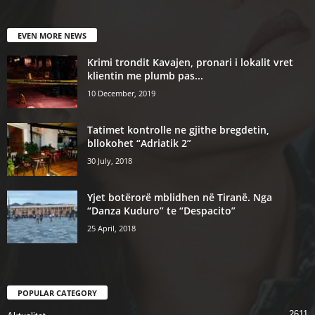
EVEN MORE NEWS
Krimi trondit Kavajen, pronari i lokalit vret
klientin me plumb pas...
10 December, 2019
Tatimet kontrolle ne gjithe bregdetin,
bllokohet “Adriatik 2”
30 July, 2018
Yjet botërorë mblidhen në Tiranë. Nga
“Danza Kuduro” te “Despacito”
25 April, 2018
POPULAR CATEGORY
2611