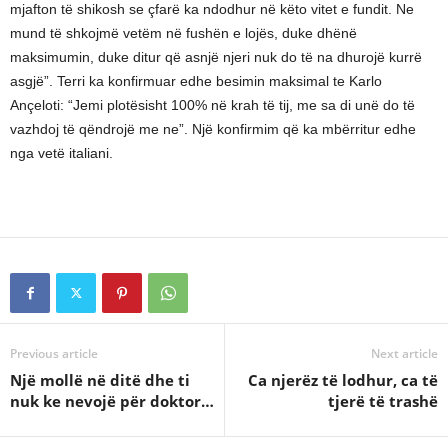
mjafton të shikosh se çfarë ka ndodhur në këto vitet e fundit. Ne
mund të shkojmë vetëm në fushën e lojës, duke dhënë
maksimumin, duke ditur që asnjë njeri nuk do të na dhurojë kurrë
asgjë”. Terri ka konfirmuar edhe besimin maksimal te Karlo
Ançeloti: “Jemi plotësisht 100% në krah të tij, me sa di unë do të
vazhdoj të qëndrojë me ne”. Një konfirmim që ka mbërritur edhe
nga vetë italiani.
Previous article
Next article
Një mollë në ditë dhe ti
Ca njerëz të lodhur, ca të
nuk ke nevojë për doktor…
tjerë të trashë