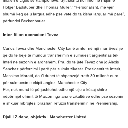
finalen e Ligës së Kampioneve. Gjithashtu ndihmoi në rritjen e
Holger Badstuber dhe Thomas Muller.” “Personalisht, më vjen
shumë keq që u largua edhe pse vetë do ta kisha larguar më parë”,
përfundoi Beckenbauer.
Inter, fillon operacioni Tevez
Carlos Tevez dhe Manchester City kanë arritur në një marrëveshje
që do të bëjë të mundur transferimin e sulmuesit argjentinas tek
Interi në sezonin e ardhshëm. Pra, do të jetë Tevez dhe jo Alexis
Sanchez përforcimi i parë për sulmin zikaltër. Presidentit të Interit,
Massimo Moratti, do t’i duhet të shpenzojë rreth 30 milionë euro
për sulmuesin e ekipit anglez, Manchester City.
Por, nuk mund të përjashtohet edhe një ulje e kësaj shifre
nëpërmjet ofrimit të Maicon nga ana e zikaltërve edhe pse sezonin
e shkuar mbrojtësi brazilian refuzoi transferimin në Premiership.
Djali i Zidane, objektiv i Manchester United