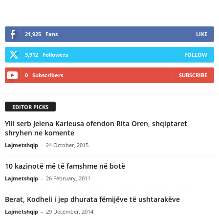
21,925
Fans
LIKE
3,912
Followers
FOLLOW
0
Subscribers
SUBSCRIBE
EDITOR PICKS
Ylli serb Jelena Karleusa ofendon Rita Oren, shqiptaret
shryhen ne komente
Lajmetshqip
-
24 October, 2015
10 kazinotë më të famshme në botë
Lajmetshqip
-
26 February, 2011
Berat, Kodheli i jep dhurata fëmijëve të ushtarakëve
Lajmetshqip
-
29 December, 2014