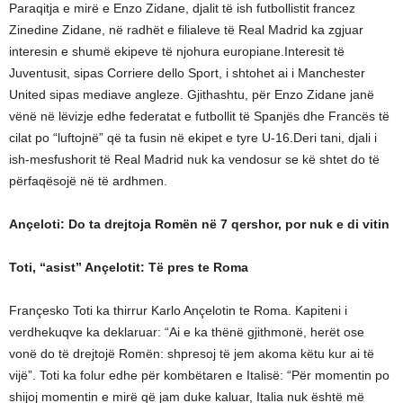
Paraqitja e mirë e Enzo Zidane, djalit të ish futbollistit francez
Zinedine Zidane, në radhët e filialeve të Real Madrid ka zgjuar
interesin e shumë ekipeve të njohura europiane.Interesit të
Juventusit, sipas Corriere dello Sport, i shtohet ai i Manchester
United sipas mediave angleze. Gjithashtu, për Enzo Zidane janë
vënë në lëvizje edhe federatat e futbollit të Spanjës dhe Francës të
cilat po “luftojnë” që ta fusin në ekipet e tyre U-16.Deri tani, djali i
ish-mesfushorit të Real Madrid nuk ka vendosur se kë shtet do të
përfaqësojë në të ardhmen.
Ançeloti: Do ta drejtoja Romën në 7 qershor, por nuk e di vitin
Toti, “asist” Ançelotit: Të pres te Roma
Françesko Toti ka thirrur Karlo Ançelotin te Roma. Kapiteni i
verdhekuqve ka deklaruar: “Ai e ka thënë gjithmonë, herët ose
vonë do të drejtojë Romën: shpresoj të jem akoma këtu kur ai të
vijë”. Toti ka folur edhe për kombëtaren e Italisë: “Për momentin po
shijoj momentin e mirë që jam duke kaluar, Italia nuk është më