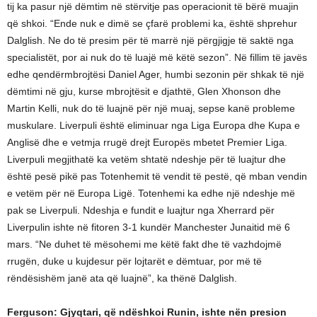
tij ka pasur një dëmtim në stërvitje pas operacionit të bërë muajin
që shkoi. “Ende nuk e dimë se çfarë problemi ka, është shprehur
Dalglish. Ne do të presim për të marrë një përgjigje të saktë nga
specialistët, por ai nuk do të luajë më këtë sezon”. Në fillim të javës
edhe qendërmbrojtësi Daniel Ager, humbi sezonin për shkak të një
dëmtimi në gju, kurse mbrojtësit e djathtë, Glen Xhonson dhe
Martin Kelli, nuk do të luajnë për një muaj, sepse kanë probleme
muskulare. Liverpuli është eliminuar nga Liga Europa dhe Kupa e
Anglisë dhe e vetmja rrugë drejt Europës mbetet Premier Liga.
Liverpuli megjithatë ka vetëm shtatë ndeshje për të luajtur dhe
është pesë pikë pas Totenhemit të vendit të pestë, që mban vendin
e vetëm për në Europa Ligë. Totenhemi ka edhe një ndeshje më
pak se Liverpuli. Ndeshja e fundit e luajtur nga Xherrard për
Liverpulin ishte në fitoren 3-1 kundër Manchester Junaitid më 6
mars. “Ne duhet të mësohemi me këtë fakt dhe të vazhdojmë
rrugën, duke u kujdesur për lojtarët e dëmtuar, por më të
rëndësishëm janë ata që luajnë”, ka thënë Dalglish.
Ferguson: Gjyqtari, që ndëshkoi Runin, ishte nën presion