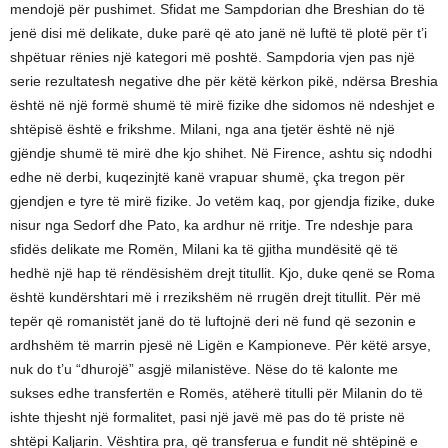
mendojë për pushimet. Sfidat me Sampdorian dhe Breshian do të
jenë disi më delikate, duke parë që ato janë në luftë të plotë për t’i
shpëtuar rënies një kategori më poshtë. Sampdoria vjen pas një
serie rezultatesh negative dhe për këtë kërkon pikë, ndërsa Breshia
është në një formë shumë të mirë fizike dhe sidomos në ndeshjet e
shtëpisë është e frikshme. Milani, nga ana tjetër është në një
gjëndje shumë të mirë dhe kjo shihet. Në Firence, ashtu siç ndodhi
edhe në derbi, kuqezinjtë kanë vrapuar shumë, çka tregon për
gjendjen e tyre të mirë fizike. Jo vetëm kaq, por gjendja fizike, duke
nisur nga Sedorf dhe Pato, ka ardhur në rritje. Tre ndeshje para
sfidës delikate me Romën, Milani ka të gjitha mundësitë që të
hedhë një hap të rëndësishëm drejt titullit. Kjo, duke qenë se Roma
është kundërshtari më i rrezikshëm në rrugën drejt titullit. Për më
tepër që romanistët janë do të luftojnë deri në fund që sezonin e
ardhshëm të marrin pjesë në Ligën e Kampioneve. Për këtë arsye,
nuk do t’u “dhurojë” asgjë milanistëve. Nëse do të kalonte me
sukses edhe transfertën e Romës, atëherë titulli për Milanin do të
ishte thjesht një formalitet, pasi një javë më pas do të priste në
shtëpi Kaljarin. Vështira pra, që transferua e fundit në shtëpinë e