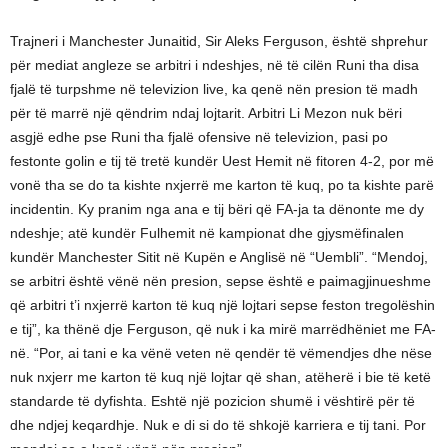
Trajneri i Manchester Junaitid, Sir Aleks Ferguson, është shprehur
për mediat angleze se arbitri i ndeshjes, në të cilën Runi tha disa
fjalë të turpshme në televizion live, ka qenë nën presion të madh
për të marrë një qëndrim ndaj lojtarit. Arbitri Li Mezon nuk bëri
asgjë edhe pse Runi tha fjalë ofensive në televizion, pasi po
festonte golin e tij të tretë kundër Uest Hemit në fitoren 4-2, por më
vonë tha se do ta kishte nxjerrë me karton të kuq, po ta kishte parë
incidentin. Ky pranim nga ana e tij bëri që FA-ja ta dënonte me dy
ndeshje; atë kundër Fulhemit në kampionat dhe gjysmëfinalen
kundër Manchester Sitit në Kupën e Anglisë në “Uembli”. “Mendoj,
se arbitri është vënë nën presion, sepse është e paimagjinueshme
që arbitri t’i nxjerrë karton të kuq një lojtari sepse feston tregolëshin
e tij”, ka thënë dje Ferguson, që nuk i ka mirë marrëdhëniet me FA-
në. “Por, ai tani e ka vënë veten në qendër të vëmendjes dhe nëse
nuk nxjerr me karton të kuq një lojtar që shan, atëherë i bie të ketë
standarde të dyfishta. Eshtë një pozicion shumë i vështirë për të
dhe ndjej keqardhje. Nuk e di si do të shkojë karriera e tij tani. Por