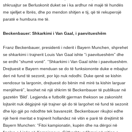
shkruajtur se Berluskonit duket se i ka ardhur në majë të hundës
me sjelljet e Ibrës, dhe po mendon shitjen e tij, që të rekuperojë
paratë e humbura me të.
Beckenbauer: Shkarkimi i Van Gaal, i paevitueshëm
Franz Beckenbauer, presidenti i nderit i Bayern Munchen, shprehet
se shkarkimi i trajnerit Louis Van Gaal ishte “i paevitueshëm” dhe
se erdhi “shumë vonë”. “Shkarkimi i Van Gaal ishte i paevitueshëm.
Drejtuesit e Bayern menduan se do të funksiononte duke e mbajtur
deri në fund të sezonit, por kjo nuk ndodhi. Duke qenë se kishin
vendosur ta largonin, drejtuesit do bënin më mirë ta kishin larguar
menjëherë”, lexohet në një shkrim të Beckenbauer të publikuar në
gazetën ‘Bild’. Legjenda e futbollit gjerman thekson se zakonisht
lojtarët nuk dëgjojnë një trajner që do të largohet në fund të sezonit
dhe kjo gjë po ndodhte tek bavarezët. Beckenbauer rikujtoi edhe
një herë meritat e trajnerit hollandez në vitin e parë të drejtimit të
Bayern Munchen: “Fitoi kampionatin, kupën dhe na dërgoi në