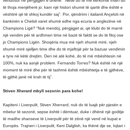
vendosur në përgjigjen e dhënë: “Nëse do të më kërkonte Interi do
të thoja menjëherë jo: kam një histori shumë të qartë dhe është e
vështirë që të shkoj kundër saj”. Por, qëndrimi i italianit Ançeloti në
bankinën e Chelsit varet shumë edhe nga ecuria e anglezëve në
Champions Ligë? “Nuk mendoj, përgjigjet ai, që klubi do të marrë
një vendim për të ardhmen time në bazë të faktit se do të fitoj ose
jo Champions Ligën. Shoqëria mua më njeh shumë mirë, njeh
shumë mirë sjelljen time dhe do të mjaftojë për ta bazuar vendimin
e tyre në këtë drejtim. Deri në atë kohë, do të më mbështesin në
100%, nuk ka asnjë problem. Fernando Torres? Nuk është në një
moment të mirë dhe për të tashmë është mbështetja e të gjithëve,
të gjithë janë në krah të tij”.
Stiven Xherard mbyll sezonin para kohe!
Kapiteni i Liverpulit, Stiven Xherrard, nuk do të luajë për pjesën e
mbetur të sezonit, sepse është i dëmtuar, duke i dhënë një goditje
të madhe shanseve të Liverpulit për të zënë një vend në kupat e
Europës. Trajneri i Liverpulit, Keni Dalglish, ka thënë dje se, lojtari i