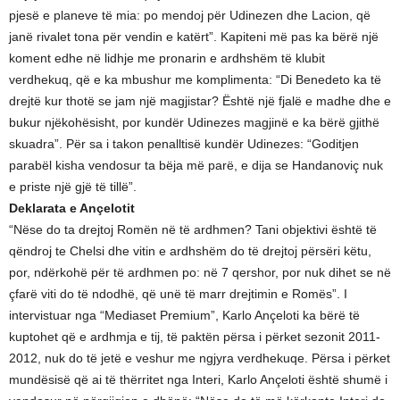
pjesë e planeve të mia: po mendoj për Udinezen dhe Lacion, që
janë rivalet tona për vendin e katërt”. Kapiteni më pas ka bërë një
koment edhe në lidhje me pronarin e ardhshëm të klubit
verdhekuq, që e ka mbushur me komplimenta: “Di Benedeto ka të
drejtë kur thotë se jam një magjistar? Është një fjalë e madhe dhe e
bukur njëkohësisht, por kundër Udinezes magjinë e ka bërë gjithë
skuadra”. Për sa i takon penalltisë kundër Udinezes: “Goditjen
parabël kisha vendosur ta bëja më parë, e dija se Handanoviç nuk
e priste një gjë të tillë”.
Deklarata e Ançelotit
“Nëse do ta drejtoj Romën në të ardhmen? Tani objektivi është të
qëndroj te Chelsi dhe vitin e ardhshëm do të drejtoj përsëri këtu,
por, ndërkohë për të ardhmen po: në 7 qershor, por nuk dihet se në
çfarë viti do të ndodhë, që unë të marr drejtimin e Romës”. I
intervistuar nga “Mediaset Premium”, Karlo Ançeloti ka bërë të
kuptohet që e ardhmja e tij, të paktën përsa i përket sezonit 2011-
2012, nuk do të jetë e veshur me ngjyra verdhekuqe. Përsa i përket
mundësisë që ai të thërritet nga Interi, Karlo Ançeloti është shumë i