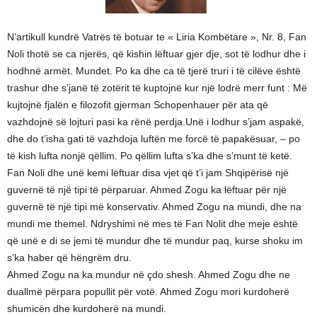
N’artikull kundrë Vatrës të botuar te « Liria Kombëtare », Nr. 8, Fan
Noli thotë se ca njerës, që kishin lëftuar gjer dje, sot të lodhur dhe i
hodhnë armët. Mundet. Po ka dhe ca të tjerë truri i të cilëve është
trashur dhe s’janë të zotërit të kuptojnë kur një lodrë merr funt : Më
kujtojnë fjalën e filozofit gjerman Schopenhauer për ata që
vazhdojnë së lojturi pasi ka rënë perdja.Unë i lodhur s’jam aspakë,
dhe do t’isha gati të vazhdoja luftën me forcë të papakësuar, – po
të kish lufta nonjë qëllim. Po qëllim lufta s’ka dhe s’munt të ketë.
Fan Noli dhe unë kemi lëftuar disa vjet që t’i jam Shqipërisë një
guvernë të një tipi të përparuar. Ahmed Zogu ka lëftuar për një
guvernë të një tipi më konservativ. Ahmed Zogu na mundi, dhe na
mundi me themel. Ndryshimi në mes të Fan Nolit dhe meje është
që unë e di se jemi të mundur dhe të mundur paq, kurse shoku im
s’ka haber që hëngrëm dru.
Ahmed Zogu na ka mundur në çdo shesh. Ahmed Zogu dhe ne
duallmë përpara popullit për votë. Ahmed Zogu mori kurdoherë
shumicën dhe kurdoherë na mundi.