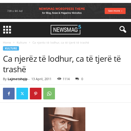
Home
Kulture
Ca njerëz të lodhur, ca të tjerë të trashë
KULTURE
Ca njerëz të lodhur, ca të tjerë të
trashë
By
Lajmetshqip
-
13 April, 2011
1114
0