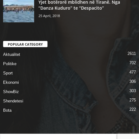
Yjet botërorë mblidhen në Tiranë. Nga
“Danza Kuduro” te “Despacito”
25 April, 2018
POPULAR CATEGORY
2611
Aktualitet
702
Politike
477
Sport
306
Ekonomi
303
ShowBiz
275
Shendetesi
222
Bota