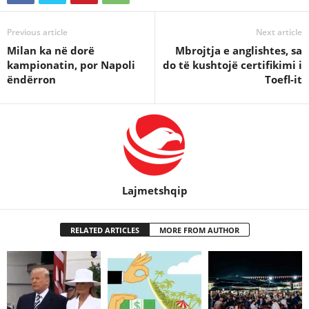
Previous article
Next article
Milan ka në dorë
Mbrojtja e anglishtes, sa
kampionatin, por Napoli
do të kushtojë certifikimi i
ëndërron
Toefl-it
Lajmetshqip
RELATED ARTICLES
MORE FROM AUTHOR