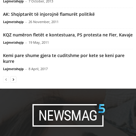
Lajmetshqip
-
7 October, 2013
AK: Shqiptarët të injorojnë flamurët politikë
Lajmetshqip
-
26 November, 2011
KQZ numëron fletët e kontestuara, PS protesta ne Fier, Kavaje
Lajmetshqip
-
19 May, 2011
Kemi pare shume gjera te cuditshme por kete se keni pare
kurre
Lajmetshqip
-
8 April, 2017