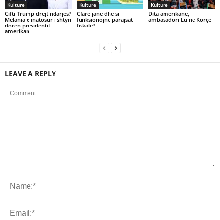
Kulture
Kulture
Kulture
Çifti Trump drejt ndarjes?
Çfarë janë dhe si
Dita amerikane,
Melania e inatosur i shtyn
funksionojnë parajsat
ambasadori Lu në Korçë
dorën presidentit
fiskale?
amerikan
LEAVE A REPLY