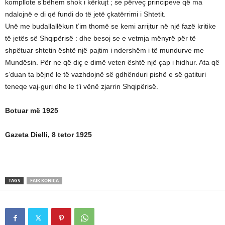
kompllote s’bëhem shok i kërkujt ; se përveç principeve që ma
ndalojnë e di që fundi do të jetë çkatërrimi i Shtetit.
Unë me budallallëkun t’im thomë se kemi arrijtur në një fazë kritike
të jetës së Shqipërisë : dhe besoj se e vetmja mënyrë për të
shpëtuar shtetin është një pajtim i ndershëm i të mundurve me
Mundësin. Për ne që diç e dimë veten është një çap i hidhur. Ata që
s’duan ta bëjnë le të vazhdojnë së gdhënduri pishë e së gatituri
teneqe vaj-guri dhe le t’i vënë zjarrin Shqipërisë.
Botuar më 1925
Gazeta Dielli, 8 tetor 1925
TAGS
FAIK KONICA