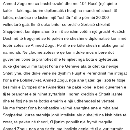
Ahmed Zogu me ca bashibozukë dhe me 104 Rusë (një qint e
katër – fakt nga burim dipllomatik i huaj) na mundi në shesh të
luftës, ndonëse ne kishim një “ushtëri” dhe përmbi 20.000
vullnetarë gati. Ikmë duke britur se ordit’ e Serbisë shkelnë
Shqipërinë, kur dijim shumë mirë se ishin vetëm një grusht Rusësh.
Deshmë të tregojmë se të pakën në sheshin e diplomatisë kemi më
tepër zotësi se Ahmed Zogu. Po dhe në këtë shesh maloku genial
na mundi. Ne çfaqmë zotësinë që kemi duke mos e bërë dot
guvernën t’onë të pranohet dhe të njihet nga bota e qytetëruar,
duke çkënaqur me talljet t’ona në Genevë ata të cilët ka nevojë
Shteti ynë, dhe duke vënë në dyshim Fuqit’ e Perëndimit me intrigat
t’ona me Bolshevikët. Ahmed Zogu, nga ana tjatër, qe i zoti të fitojë
besimin e Evropës dhe t’Amerikës në pakë kohë, e bëri guvernën e
tij të pranohet e të njihet zyrtarisht ; ngren kreditin e Shtetit jashtë,
dhe të fitoj në sy të botës emërin e një udhëheqësi të vërtetë.
Ne me frazët t’ona bombastike kallmë anarqinë anë e mba’anë
Shqipërisë, kurse stërvitja jonë intellektuale duhej të na kish bërë të
zotët, të pakën në theori, t’i jipnim popullit një frymë rregulle.
Ahmed Zogu, nga ana tjatër, me instiktin genial të tij e vuri turmën