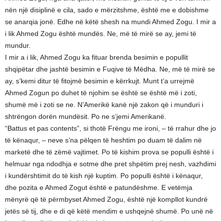
nën një disiplinë e cila, sado e mërzitshme, është me e dobishme
se anarqia jonë. Edhe në këtë shesh na mundi Ahmed Zogu. I mir a
i lik Ahmed Zogu është mundës. Ne, më të mirë se ay, jemi të
mundur.
I mir a i lik, Ahmed Zogu ka fituar brenda besimin e popullit
shqipëtar dhe jashtë besimin e Fuqive të Mëdha. Ne, më të mirë se
ay, s’kemi ditur të fitojmë besimin e kërrkujt. Munt t’a urrejmë
Ahmed Zogun po duhet të njohim se është se është më i zoti,
shumë më i zoti se ne. N’Amerikë kanë një zakon që i munduri i
shtrëngon dorën mundësit. Po ne s’jemi Amerikanë.
“Battus et pas contents”, si thotë Frëngu me ironi, – të rrahur dhe jo
të kënaqur, – neve s’na pëlqen të heshtim po duam të dalim në
marketë dhe të zëmë vajtimet. Po të kishim prova se populli është i
helmuar nga ndodhja e sotme dhe pret shpëtim prej nesh, vazhdimi
i kundërshtimit do të kish një kuptim. Po populli është i kënaqur,
dhe pozita e Ahmed Zogut është e patundëshme. E vetëmja
mënyrë që të përmbyset Ahmed Zogu, është një kompllot kundrë
jetës së tij, dhe e di që këtë mendim e ushqejnë shumë. Po unë në