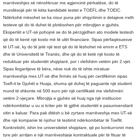
marrëveshjes së nënshkruar me agjencinë përkatëse, do të
mundësojë për të këta kandidatë testet e TOEFL dhe TOEIC.
Ndërkohë mësohet se ka nisur puna për shqyrtimin e detajeve rreth
testeve që do të duhet të plotësohen për mbrojtjen e gjuhës.
Ekspertët e UT-së pohojnë se do të përzgjidhen ato modele testesh
që do të kenë një kosto më të ulët financiare. Sipas përfaqësuesve
të UT-së, ky do të jetë një test që do të lëshohet në emrin e ETS
dhe të Universitetit të Tiranës, dhe që do të ketë një kosto të
reduktuar për studentët shqiptarë, por i vlefshëm vetëm për 2 vjet.
Sipas llogaritjeve të bëra, nëse nuk do të ishte miratuar
marrëveshja mes UT-së dhe firmës së huaj për certifikimin sipas
Toefl-it te Gjuhët e Huaja, shuma që duhej të paguante një student
mund të shkonte në 500 euro për një certifikatë me vlefshmëri
vetëm 2-vjeçare. Mbrojtja e gjuhës së huaj nga një institucion
ndërkombëtar u vu si kriter për të gjithë studentët e pasuniversitarit
vitin e kaluar. Para pak ditësh u bë zyrtare marrëveshja mes UT-së
dhe një kompanie të njohur të testimit ndërkombëtar të Toeflit.
Konkretisht, ishin tre universitetet shqiptare, që po konkurronin mes
tyre për arritjen e një marrëveshjeje kontraktuale për të fituar të