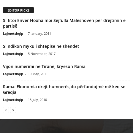
EDITOR PICKS
Si fitoi Enver Hoxha mbi Sejfulla Malëshovën për drejtimin e
partisë
Lajmetshqip
-
7 January, 2011
Si ndikon myku i shtepise ne shendet
Lajmetshqip
-
5 November, 2017
Vijon numërimi në Tiranë, kryeson Rama
Lajmetshqip
-
10 May, 2011
Rama: Ekonomia drejt humnerës,do përfundojmë më keq se
Greqia
Lajmetshqip
-
18 July, 2010