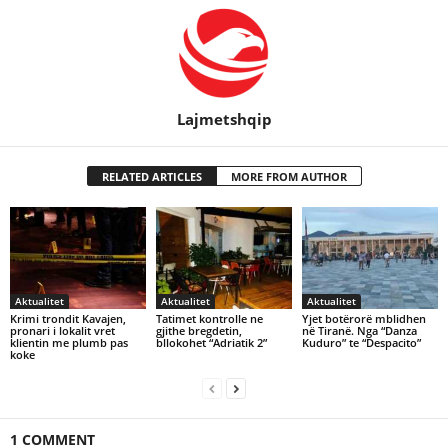
Lajmetshqip
RELATED ARTICLES
MORE FROM AUTHOR
Aktualitet
Aktualitet
Aktualitet
Krimi trondit Kavajen,
Tatimet kontrolle ne
Yjet botërorë mblidhen
pronari i lokalit vret
gjithe bregdetin,
në Tiranë. Nga “Danza
klientin me plumb pas
bllokohet “Adriatik 2”
Kuduro” te “Despacito”
koke
1 COMMENT