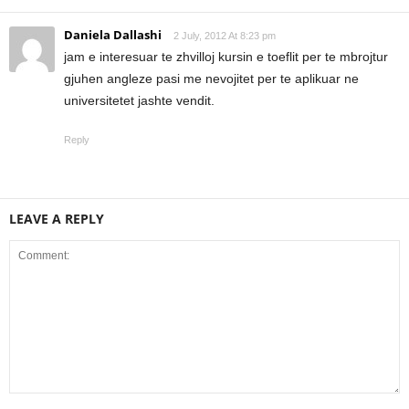
Daniela Dallashi
2 July, 2012 At 8:23 pm
jam e interesuar te zhvilloj kursin e toeflit per te mbrojtur
gjuhen angleze pasi me nevojitet per te aplikuar ne
universitetet jashte vendit.
Reply
LEAVE A REPLY