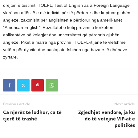
drejtën e testimit. TOEFL, Test of English as a Foreign Language
vlerëson aftësitë e një individi për të përdorur dhe kuptuar gjuhën
angleze, zakonisht për anglishten e përdorur nga amerikanët
“American English”. Rezultatet e këtij provimi u kërkohen
aplikantëve në kolegjet dhe universitetet që përdorin gjuhën
angleze. Pikët e marra nga provimi i TOEFL-it janë të vlefshme
vetëm për dy vite dhe pastaj ato fshihen nga baza e të dhënave
zyrtare.
Previous article
Next article
Ca njerëz të lodhur, ca të
Zgjedhjet vendore, ja ku
tjerë të trashë
do të votojnë VIP-at e
politikës