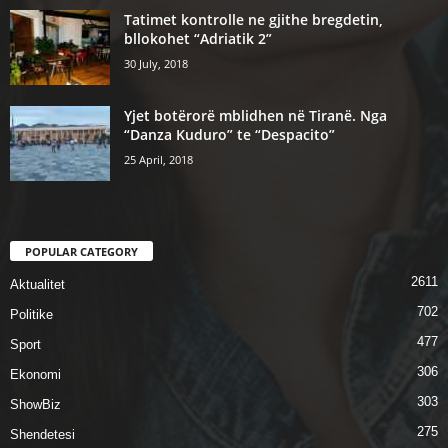
Tatimet kontrolle ne gjithe bregdetin,
bllokohet “Adriatik 2”
30 July, 2018
Yjet botërorë mblidhen në Tiranë. Nga
“Danza Kuduro” te “Despacito”
25 April, 2018
POPULAR CATEGORY
2611
Aktualitet
702
Politike
477
Sport
306
Ekonomi
303
ShowBiz
275
Shendetesi