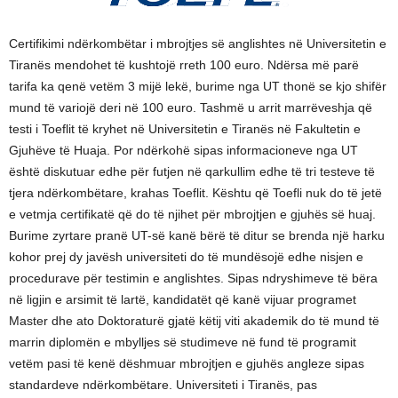
Certifikimi ndërkombëtar i mbrojtjes së anglishtes në Universitetin e
Tiranës mendohet të kushtojë rreth 100 euro. Ndërsa më parë
tarifa ka qenë vetëm 3 mijë lekë, burime nga UT thonë se kjo shifër
mund të variojë deri në 100 euro. Tashmë u arrit marrëveshja që
testi i Toeflit të kryhet në Universitetin e Tiranës në Fakultetin e
Gjuhëve të Huaja. Por ndërkohë sipas informacioneve nga UT
është diskutuar edhe për futjen në qarkullim edhe të tri testeve të
tjera ndërkombëtare, krahas Toeflit. Kështu që Toefli nuk do të jetë
e vetmja certifikatë që do të njihet për mbrojtjen e gjuhës së huaj.
Burime zyrtare pranë UT-së kanë bërë të ditur se brenda një harku
kohor prej dy javësh universiteti do të mundësojë edhe nisjen e
procedurave për testimin e anglishtes. Sipas ndryshimeve të bëra
në ligjin e arsimit të lartë, kandidatët që kanë vijuar programet
Master dhe ato Doktoraturë gjatë këtij viti akademik do të mund të
marrin diplomën e mbylljes së studimeve në fund të programit
vetëm pasi të kenë dëshmuar mbrojtjen e gjuhës angleze sipas
standardeve ndërkombëtare. Universiteti i Tiranës, pas