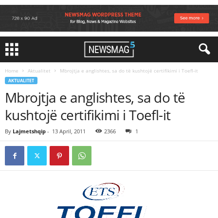
Home
Aktualitet
Mbrojtja e anglishtes, sa do të kushtojë certifikimi i Toefl-it
AKTUALITET
Mbrojtja e anglishtes, sa do të
kushtojë certifikimi i Toefl-it
By
Lajmetshqip
-
13 April, 2011
2366
1