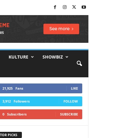
KULTURE
SHOWBIZ
21,925
Fans
LIKE
3,912
Followers
FOLLOW
0
Subscribers
SUBSCRIBE
TOR PICKS