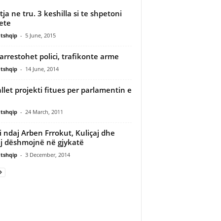
tja ne tru. 3 keshilla si te shpetoni
jete
tshqip
-
5 June, 2015
 arrestohet polici, trafikonte arme
tshqip
-
14 June, 2014
llet projekti fitues per parlamentin e
tshqip
-
24 March, 2011
i ndaj Arben Frrokut, Kuliçaj dhe
j dëshmojnë në gjykatë
tshqip
-
3 December, 2014