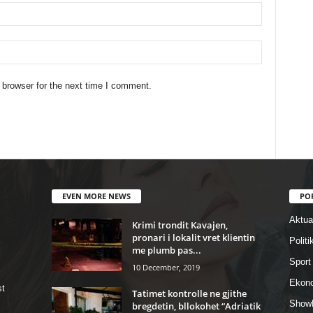
 browser for the next time I comment.
EVEN MORE NEWS
PO
Aktual
Krimi trondit Kavajen,
pronari i lokalit vret klientin
Politi
me plumb pas...
Sport
10 December, 2019
Ekon
st
Tatimet kontrolle ne gjithe
Show
bregdetin, bllokohet “Adriatik