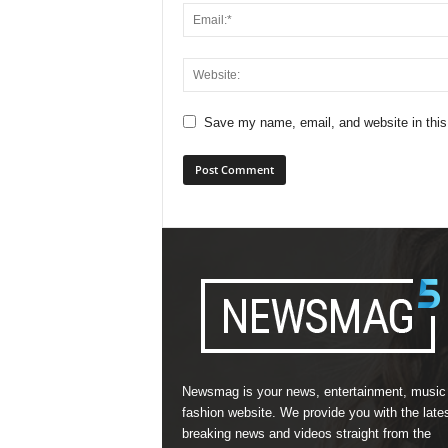
Save my name, email, and website in this
Newsmag is your news, entertainment, music
fashion website. We provide you with the late
breaking news and videos straight from the