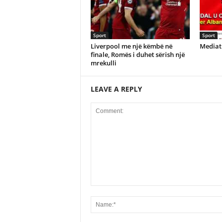
Sport
Sport
Liverpool me një këmbë në
Mediat 
finale, Romës i duhet sërish një
mrekulli
LEAVE A REPLY