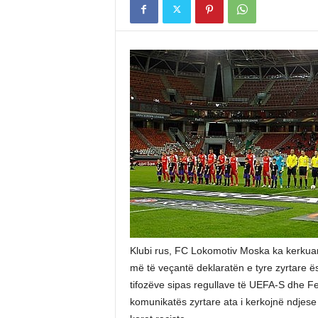
Klubi rus, FC Lokomotiv Moska ka kerkuar f
më të veçantë deklaratën e tyre zyrtare ë
tifozëve sipas regullave të UEFA-S dhe Fe
komunikatës zyrtare ata i kerkojnë ndjese 