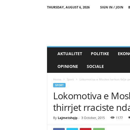
THURSDAY, AUGUST 6, 2026
SIGN IN / JOIN
AKTUALITET
POLITIKE
EKON
OPINIONE
SOCIALE
Home
Sport
Lokomotiva e Moskes kerkon falje per
SPORT
Lokomotiva e Mosk
thirrjet rraciste n
By
Lajmetshqip
-
3 October, 2015
1177