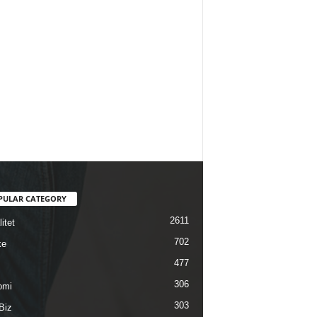
PULAR CATEGORY
2611
itet
702
ke
477
306
omi
303
Biz