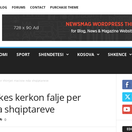
BLOG
FORUMS
CONTACT
PURCHASE THEME
OMI
SPORT
SHENDETESI
KOSOVA
SHKENCE
 thirrjet rraciste nda shqiptareve
es kerkon falje per
da shqiptareve
0
EDI