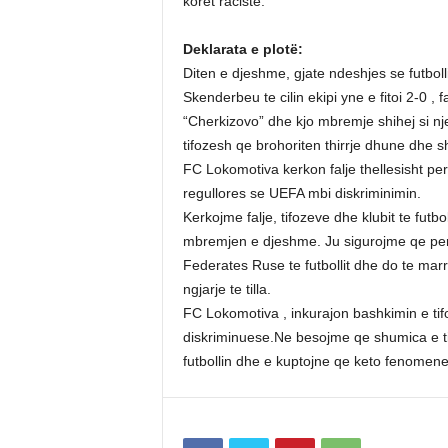
koret raciste.
Deklarata e plotë:
Diten e djeshme, gjate ndeshjes se futbo
Skenderbeu te cilin ekipi yne e fitoi 2-0 , 
“Cherkizovo” dhe kjo mbremje shihej si nje
tifozesh qe brohoriten thirrje dhune dhe s
FC Lokomotiva kerkon falje thellesisht pe
regullores se UEFA mbi diskriminimin.
Kerkojme falje, tifozeve dhe klubit te futb
mbremjen e djeshme. Ju sigurojme qe pergj
Federates Ruse te futbollit dhe do te mar
ngjarje te tilla.
FC Lokomotiva , inkurajon bashkimin e ti
diskriminuese.Ne besojme qe shumica e ti
futbollin dhe e kuptojne qe keto fenomene