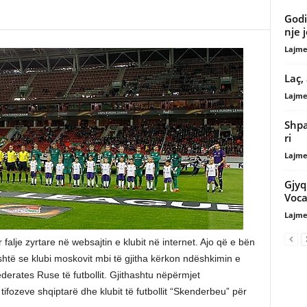
Godi
nje 
Lajme
Laç,
Lajme
Shpa
ri
Lajme
Gjyq
Voca
Lajme
alje zyrtare në websajtin e klubit në internet. Ajo që e bën
shtë se klubi moskovit mbi të gjitha kërkon ndëshkimin e
derates Ruse të futbollit. Gjithashtu nëpërmjet
tifozeve shqiptarë dhe klubit të futbollit “Skenderbeu” për