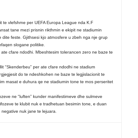
llit te vlefshme per UEFA Europa League nda K.F
fansat tane mezi prisnin rikthmin e ekipit ne stadiumin
 dite feste. Gjithsesi kjo atmosfere u zbeh nga nje grup
hfaqen slogane politike.
r ate cfare ndodhi. Mbeshtesim tolerancen zero ne baze te
ollit “Skenderbeu” per ate cfare ndodhi ne stadium
egjesit do te ndeshkohen ne baze te legjislacionit te
rim masat e duhura qe ne stadiumin tone te mos perseritet
fozeve ne “luften” kunder manifestimeve dhe sulmeve
fozeve te klubit nuk e tradhetuan besimin tone, e duan
 negative nuk jane te lejuara.