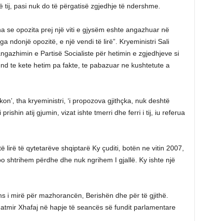
ë tij, pasi nuk do të përgatisë zgjedhje të ndershme.
a se opozita prej një viti e gjysëm eshte angazhuar në
 ndonjë opozitë, e një vendi të lirë”. Kryeministri Sali
ngazhimin e Partisë Socialiste për hetimin e zgjedhjeve si
nd te kete hetim pa fakte, te pabazuar ne kushtetute a
on’, tha kryeministri, ‘i propozova gjithçka, nuk deshtë
prishin atij gjumin, vizat ishte tmerri dhe ferri i tij, iu referua
t të lirë të qytetarëve shqiptarë Ky çuditi, botën ne vitin 2007,
 po shtrihem përdhe dhe nuk ngrihem I gjallë. Ky ishte një
ns i mirë për mazhorancën, Berishën dhe për të gjithë.
ë Fatmir Xhafaj në hapje të seancës së fundit parlamentare