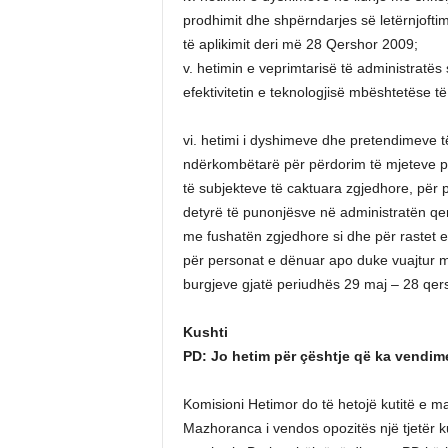
prodhimit dhe shpërndarjes së letërnjoftim
të aplikimit deri më 28 Qershor 2009;
v. hetimin e veprimtarisë të administratë
efektivitetin e teknologjisë mbështetëse t
vi. hetimi i dyshimeve dhe pretendimeve të
ndërkombëtarë për përdorim të mjeteve publ
të subjekteve të caktuara zgjedhore, për p
detyrë të punonjësve në administratën qen
me fushatën zgjedhore si dhe për rastet e
për personat e dënuar apo duke vuajtur m
burgjeve gjatë periudhës 29 maj – 28 qer
Kushti
PD: Jo hetim për çështje që ka vendime
Komisioni Hetimor do të hetojë kutitë e m
Mazhoranca i vendos opozitës një tjetër ku