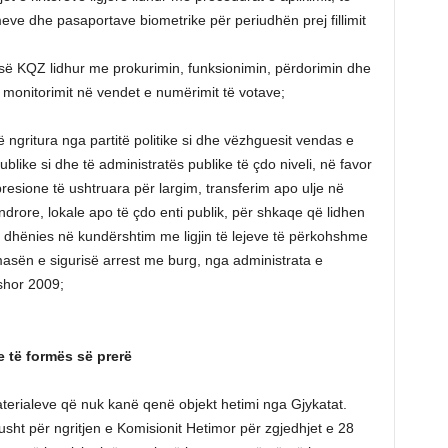
eve dhe pasaportave biometrike për periudhën prej fillimit
s së KQZ lidhur me prokurimin, funksionimin, përdorimin dhe
ë monitorimit në vendet e numërimit të votave;
 ngritura nga partitë politike si dhe vëzhguesit vendas e
ike si dhe të administratës publike të çdo niveli, në favor
resione të ushtruara për largim, transferim apo ulje në
drore, lokale apo të çdo enti publik, për shkaqe që lidhen
 dhënies në kundërshtim me ligjin të lejeve të përkohshme
asën e sigurisë arrest me burg, nga administrata e
shor 2009;
 të formës së prerë
aterialeve që nuk kanë qenë objekt hetimi nga Gjykatat.
sht për ngritjen e Komisionit Hetimor për zgjedhjet e 28