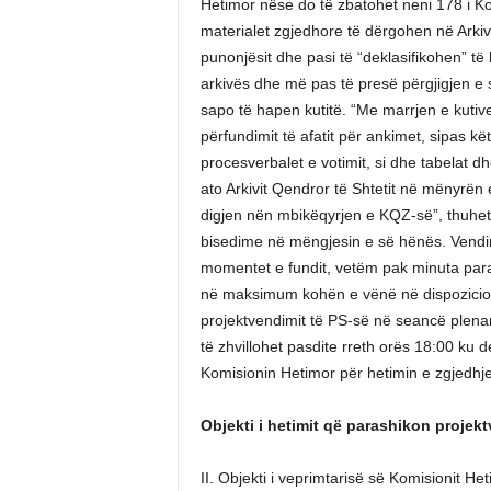
Hetimor nëse do të zbatohet neni 178 i Ko
materialet zgjedhore të dërgohen në Arkivi
punonjësit dhe pasi të “deklasifikohen” të
arkivës dhe më pas të presë përgjigjen e s
sapo të hapen kutitë. “Me marrjen e kutive
përfundimit të afatit për ankimet, sipas këti
procesverbalet e votimit, si dhe tabelat dh
ato Arkivit Qendror të Shtetit në mënyrën e 
digjen nën mbikëqyrjen e KQZ-së”, thuhet
bisedime në mëngjesin e së hënës. Vendimi 
momentet e fundit, vetëm pak minuta para 
në maksimum kohën e vënë në dispozicion 
projektvendimit të PS-së në seancë plena
të zhvillohet pasdite rreth orës 18:00 ku 
Komisionin Hetimor për hetimin e zgjedhje
Objekti i hetimit që parashikon projekt
II. Objekti i veprimtarisë së Komisionit He