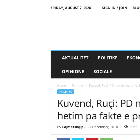
FRIDAY, AUGUST 7, 2026
SIGN IN / JOIN
BLO
AKTUALITET
POLITIKE
EKON
OPINIONE
SOCIALE
Home
Politike
Kuvend, Ruçi: PD nuk do zgjidhje. B
POLITIKE
Kuvend, Ruçi: PD n
hetim pa fakte e p
By
Lajmetshqip
-
27 December, 2010
1032