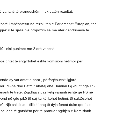
jë varianti të pranueshëm, nuk patën rezultat.
 është i mbështetur në rezolutën e Parlamentit Europian, tha
ërpjekur të sjellë një propozim sa më afër qëndrimeve të
10 i nisi punimet me 2 orë vonesë.
që pritet të shqyrtohet eshtë komisioni hetimor për
nde dy variantet e para , përfaqësuesit ligjorë
i për PD-në dhe Fatmir Xhafaj dhe Damian Gjiknurit nga PS
anti të tretë. Zgjidhja sipas këtij varianti është që PS në
end në çdo pikë të saj ku kërkohet hetimi, të saktësohet
. Një saktësim i tillë kënaq të dyja forcat duke qenë se
se janë të gatshëm për të pranuar ngritjen e Komisionit