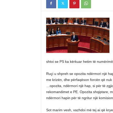
shtoi se PS ka kërkuar hetim të numërimi
Ruçi u shpreh se opozita ndërmori një hap 
me krizën, dhe përfaqëson forcën që nuk k
…opozita, ndërmori një hap, si për të zgji
rekomandimet e PE. Opozita shqiptare, me 
ndërmori hapin për të ngritur një komision
Sot marim vesh, vazhdoi më tej ai që krye