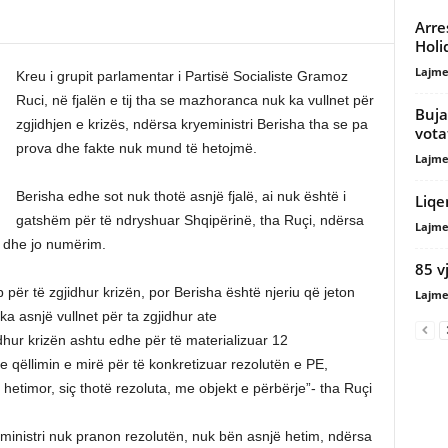
Arre
Holi
Lajme
Kreu i grupit parlamentar i Partisë Socialiste Gramoz
Ruci, në fjalën e tij tha se mazhoranca nuk ka vullnet për
Buja
zgjidhjen e krizës, ndërsa kryeministri Berisha tha se pa
vota
prova dhe fakte nuk mund të hetojmë.
Lajme
Berisha edhe sot nuk thotë asnjë fjalë, ai nuk është i
Liqe
gatshëm për të ndryshuar Shqipërinë, tha Ruçi, ndërsa
Lajme
t dhe jo numërim.
85 v
për të zgjidhur krizën, por Berisha është njeriu që jeton
Lajme
a asnjë vullnet për ta zgjidhur ate
dhur krizën ashtu edhe për të materializuar 12
qëllimin e mirë për të konkretizuar rezolutën e PE,
 hetimor, siç thotë rezoluta, me objekt e përbërje”- tha Ruçi
ministri nuk pranon rezolutën, nuk bën asnjë hetim, ndërsa