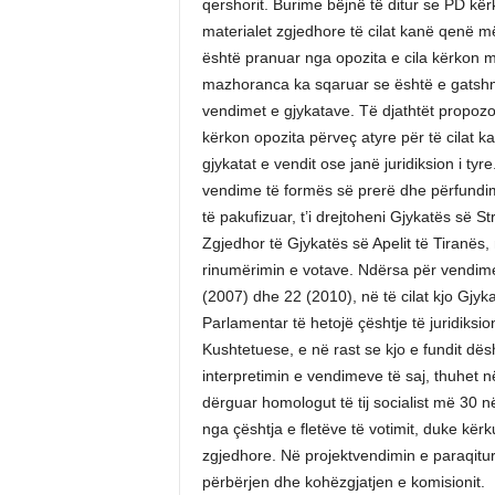
qershorit. Burime bëjnë të ditur se PD kë
materialet zgjedhore të cilat kanë qenë m
është pranuar nga opozita e cila kërkon m
mazhoranca ka sqaruar se është e gatshm
vendimet e gjykatave. Të djathtët propozoj
kërkon opozita përveç atyre për të cilat 
gjykatat e vendit ose janë juridiksion i ty
vendime të formës së prerë dhe përfundim
të pakufizuar, t’i drejtoheni Gjykatës së S
Zgjedhor të Gjykatës së Apelit të Tiranës,
rinumërimin e votave. Ndërsa për vendime
(2007) dhe 22 (2010), në të cilat kjo Gjy
Parlamentar të hetojë çështje të juridiksio
Kushtetuese, e në rast se kjo e fundit dësh
interpretimin e vendimeve të saj, thuhet n
dërguar homologut të tij socialist më 30 në
nga çështja e fletëve të votimit, duke kë
zgjedhore. Në projektvendimin e paraqitur 
përbërjen dhe kohëzgjatjen e komisionit.