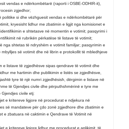
guesit vendas e ndërkombëtarë (raporti i OSBE-ODHIR-it),
procesin zgjedhor;
itë politike si dhe vëzhguesit vendas e ndërkombëtarë për
timit, kryesisht lidhur me zbatimin e ligjit nga komisionet e
identifikimin e shtetasve në momentin e votimit; pasqyrimi i
ifikimit në rubrikën përkatëse të listave të votimit;
 nga shtetas të ndryshëm e votimit familjar; pasqyrimin e
bylljes së votimit dhe në librin e protokollit të mbledhjeve
in e listave të zgjedhësve sipas qendrave të votimit dhe
it lidhur me hartimin dhe publikimin e listës se zgjedhësve,
ashtë tyre të një numri zgjedhësish, dërgimin e listave në
hshme të Gjendjes civile dhe përputhshmërinë e tyre me
 Gjendjes civile etj:
jet e kritereve ligjore në procedurat e ndjekura në
rjes së mandateve për çdo zonë zgjedhore dhe zbatimin e
ret e zbatuara në caktimin e Qendrave të Votimit në
et e kritereve ligjore lidhur me procedurat e aplikimit, të