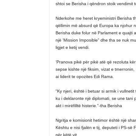
shtoi se Berisha i qëndron stoik vendimit t
Nderkohe me heret kryeministri Berisha th
qëllimin më absurd që Europa ka njohur nga
Berisha duke folur në Parlament e quajti a
një ‘Mission Imposible” dhe tha se nuk mu
ligjet e ketij vendi.
‘Pranova pikë për pikë atë që rezoluta kërk
sepse kishte një fiksim, vizat e tmerronin, i 
ai liderit te opozites Edi Rama.
“Ky njeri, është i betuar si armik i vullneti
ku i deklaronte një diplomati, se une tani
akt i mirëfilltë histerie.”-tha Berisha
Ngritja e komisionit hetimor është një sha
Kështu e nisi fjalën e tij, deputeti i PS-s
për këtë vit.