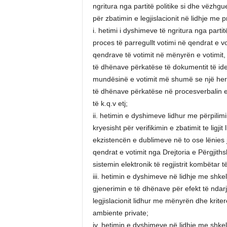
ngritura nga partitë politike si dhe vëzh
për zbatimin e legjislacionit në lidhje me 
i. hetimi i dyshimeve të ngritura nga part
proces të parregullt votimi në qendrat e vo
qendrave të votimit në mënyrën e votimit, 
të dhënave përkatëse të dokumentit të ident
mundësinë e votimit më shumë se një herë
të dhënave përkatëse në procesverbalin e m
të k.q.v etj;
ii. hetimin e dyshimeve lidhur me përpilim
kryesisht për verifikimin e zbatimit te ligj
ekzistencën e dublimeve në to ose lënies j
qendrat e votimit nga Drejtoria e Përgjit
sistemin elektronik të regjistrit kombëtar të
iii. hetimin e dyshimeve në lidhje me shkel
gjenerimin e të dhënave për efekt të nda
legjislacionit lidhur me mënyrën dhe krite
ambiente private;
iv. hetimin e dyshimeve në lidhje me shkelj