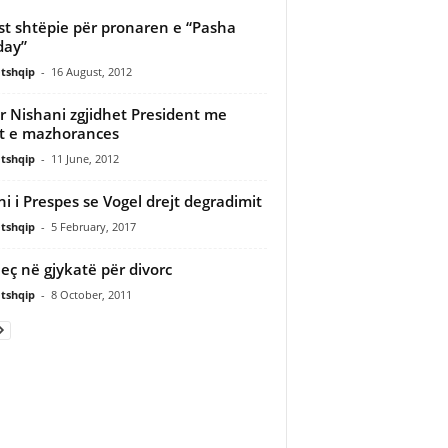
st shtëpie për pronaren e “Pasha
day”
tshqip
-
16 August, 2012
r Nishani zgjidhet President me
t e mazhorances
tshqip
-
11 June, 2012
ni i Prespes se Vogel drejt degradimit
tshqip
-
5 February, 2017
jeç në gjykatë për divorc
tshqip
-
8 October, 2011