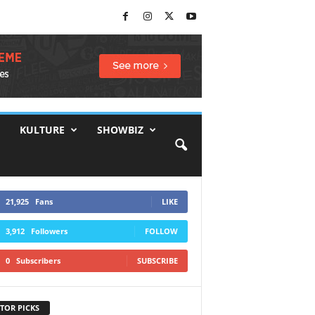
KULTURE
SHOWBIZ
21,925
Fans
LIKE
3,912
Followers
FOLLOW
0
Subscribers
SUBSCRIBE
TOR PICKS