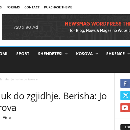
G
FORUMS
CONTACT
PURCHASE THEME
OMI
SPORT
SHENDETESI
KOSOVA
SHKENCE
erisha: Jo hetim pa fakte e...
uk do zgjidhje. Berisha: Jo
rova
0
EDI