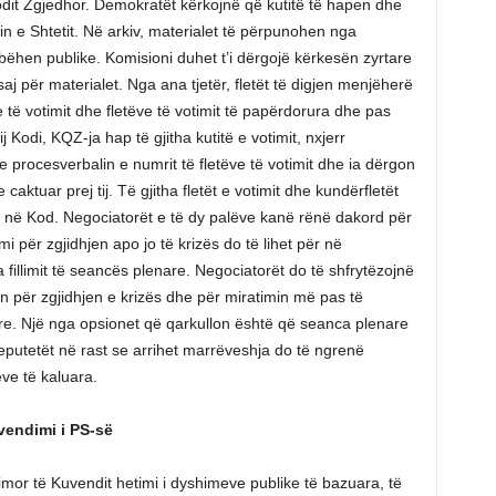
dit Zgjedhor. Demokratët kërkojnë që kutitë të hapen dhe
n e Shtetit. Në arkiv, materialet të përpunohen nga
 bëhen publike. Komisioni duhet t’i dërgojë kërkesën zyrtare
aj për materialet. Nga ana tjetër, fletët të digjen menjëherë
 të votimit dhe fletëve të votimit të papërdorura dhe pas
j Kodi, KQZ-ja hap të gjitha kutitë e votimit, nxjerr
e procesverbalin e numrit të fletëve të votimit dhe ia dërgon
caktuar prej tij. Të gjitha fletët e votimit dhe kundërfletët
 në Kod. Negociatorët e të dy palëve kanë rënë dakord për
për zgjidhjen apo jo të krizës do të lihet për në
fillimit të seancës plenare. Negociatorët do të shfrytëzojnë
për zgjidhjen e krizës dhe për miratimin më pas të
re. Një nga opsionet që qarkullon është që seanca plenare
deputetët në rast se arrihet marrëveshja do të ngrenë
ve të kaluara.
vendimi i PS-së
timor të Kuvendit hetimi i dyshimeve publike të bazuara, të