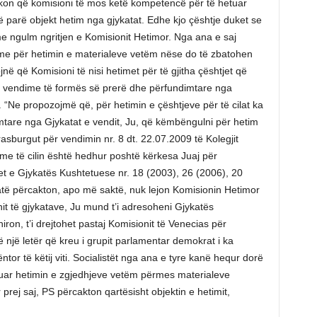
rkon që komisioni të mos ketë kompetencë për të hetuar
ë parë objekt hetim nga gjykatat. Edhe kjo çështje duket se
e ngulm ngritjen e Komisionit Hetimor. Nga ana e saj
e për hetimin e materialeve vetëm nëse do të zbatohen
në që Komisioni të nisi hetimet për të gjitha çështjet që
ka vendime të formës së prerë dhe përfundimtare nga
re. “Ne propozojmë që, për hetimin e çështjeve për të cilat ka
tare nga Gjykatat e vendit, Ju, që këmbëngulni për hetim
trasburgut për vendimin nr. 8 dt. 22.07.2009 të Kolegjit
 me të cilin është hedhur poshtë kërkesa Juaj për
t e Gjykatës Kushtetuese nr. 18 (2003), 26 (2006), 20
katë përcakton, apo më saktë, nuk lejon Komisionin Hetimor
nit të gjykatave, Ju mund t’i adresoheni Gjykatës
iron, t’i drejtohet pastaj Komisionit të Venecias për
ë një letër që kreu i grupit parlamentar demokrat i ka
ntor të këtij viti. Socialistët nga ana e tyre kanë hequr dorë
rkuar hetimin e zgjedhjeve vetëm përmes materialeve
prej saj, PS përcakton qartësisht objektin e hetimit,