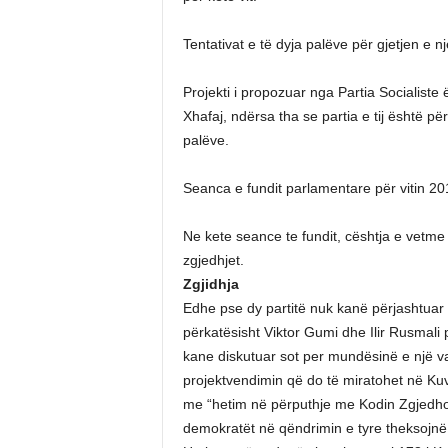
Tentativat e të dyja palëve për gjetjen e n
Projekti i propozuar nga Partia Socialiste
Xhafaj, ndërsa tha se partia e tij është p
palëve.
Seanca e fundit parlamentare për vitin 20
Ne kete seance te fundit, cështja e vetme 
zgjedhjet.
Zgjidhja
Edhe pse dy partitë nuk kanë përjashtuar e
përkatësisht Viktor Gumi dhe Ilir Rusmal
kane diskutuar sot per mundësinë e një vari
projektvendimin që do të miratohet në Kuv
me “hetim në përputhje me Kodin Zgjedhor”
demokratët në qëndrimin e tyre theksojnë 