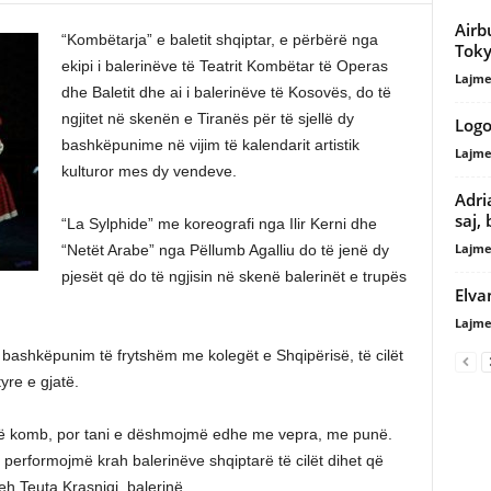
Airb
“Kombëtarja” e baletit shqiptar, e përbërë nga
Toky
ekipi i balerinëve të Teatrit Kombëtar të Operas
Lajme
dhe Baletit dhe ai i balerinëve të Kosovës, do të
ngjitet në skenën e Tiranës për të sjellë dy
Logo
bashkëpunime në vijim të kalendarit artistik
Lajme
kulturor mes dy vendeve.
Adri
saj,
“La Sylphide” me koreografi nga Ilir Kerni dhe
Lajme
“Netët Arabe” nga Pëllumb Agalliu do të jenë dy
pjesët që do të ngjisin në skenë balerinët e trupës
Elva
Lajme
bashkëpunim të frytshëm me kolegët e Shqipërisë, të cilët
yre e gjatë.
një komb, por tani e dëshmojmë edhe me vepra, me punë.
erformojmë krah balerinëve shqiptarë të cilët dihet që
reh Teuta Krasniqi, balerinë.