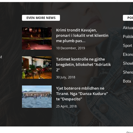
EVEN MORE NEWS
PO
Aktual
Krimi trondit Kavajen,
pronari i lokalit vret klientin
Politi
me plumb pas...
Sport
10 December, 2019
Ekon
st
Tatimet kontrolle ne gjithe
Show
bregdetin, bllokohet “Adriatik
2”
Shend
30 July, 2018
Bota
Yjet botërorë mblidhen në
Tiranë. Nga “Danza Kuduro”
te “Despacito”
25 April, 2018
Disc