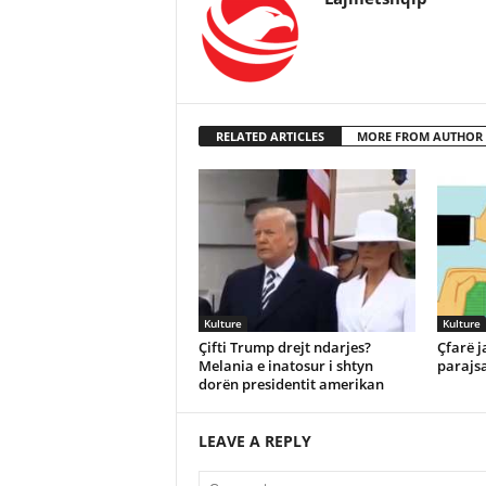
RELATED ARTICLES
MORE FROM AUTHOR
Kulture
Kulture
Çifti Trump drejt ndarjes?
Çfarë j
Melania e inatosur i shtyn
parajsa
dorën presidentit amerikan
LEAVE A REPLY