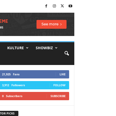
KULTURE
SHOWBIZ
21,925
Fans
LIKE
3,912
Followers
FOLLOW
0
Subscribers
SUBSCRIBE
TOR PICKS