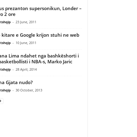
us prezanton supersonikun, Londer –
o 2 ore
tshqip
-
23 June, 2011
 kitare e Google krijon stuhi ne web
tshqip
-
10 June, 2011
ana Lima ndahet nga bashkëshorti i
 basketbollisti i NBA-s, Marko Jaric
tshqip
-
28 April, 2014
na Gjata nudo?
tshqip
-
30 October, 2013