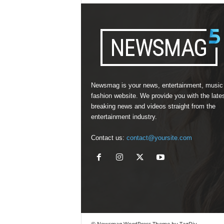
Newsmag is your news, entertainment, music
fashion website. We provide you with the late
breaking news and videos straight from the
entertainment industry.
Contact us:
contact@yoursite.com
© Newsmag WordPress Theme by TagDiv