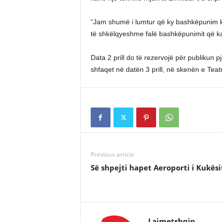
“Jam shumë i lumtur që ky bashkëpunim ka
të shkëlqyeshme falë bashkëpunimit që kanë
Data 2 prill do të rezervojë për publikun p
shfaqet në datën 3 prill, në skenën e Teat
Previous article
Së shpejti hapet Aeroporti i Kukësi
Lajmetshqip