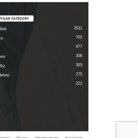
PULAR CATEGORY
2611
itet
702
ke
477
306
omi
303
Biz
275
etesi
222
laimer
Privacy
Advertisement
Contact Us