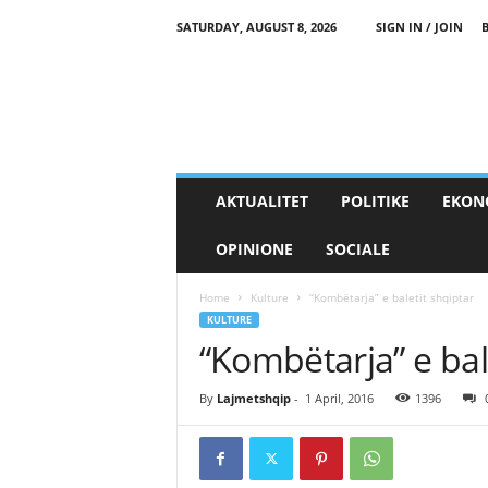
SATURDAY, AUGUST 8, 2026
SIGN IN / JOIN
AKTUALITET
POLITIKE
EKON
OPINIONE
SOCIALE
Home
Kulture
“Kombëtarja” e baletit shqiptar
KULTURE
“Kombëtarja” e bal
By
Lajmetshqip
-
1 April, 2016
1396