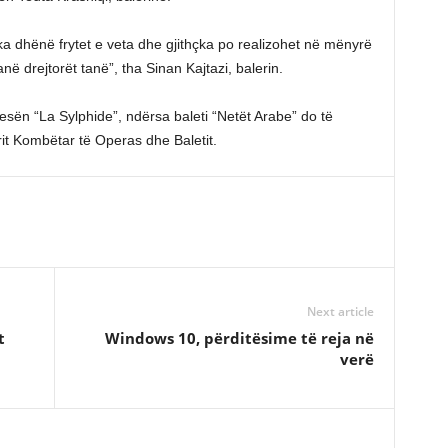
 dhënë frytet e veta dhe gjithçka po realizohet në mënyrë
 drejtorët tanë”, tha Sinan Kajtazi, balerin.
jesën “La Sylphide”, ndërsa baleti “Netët Arabe” do të
rit Kombëtar të Operas dhe Baletit.
Next article
t
Windows 10, përditësime të reja në
verë