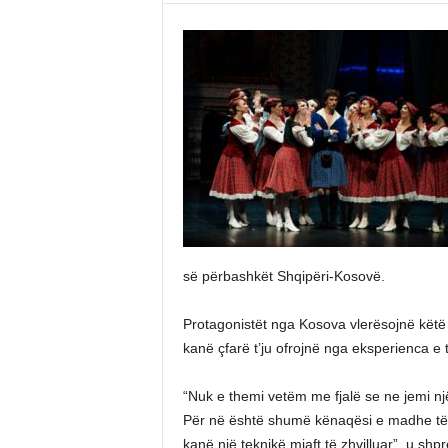
së përbashkët Shqipëri-Kosovë.
Protagonistët nga Kosova vlerësojnë këtë 
kanë çfarë t’ju ofrojnë nga eksperienca e t
“Nuk e themi vetëm me fjalë se ne jemi 
Për në është shumë kënaqësi e madhe të p
kanë një teknikë mjaft të zhvilluar”, u shp