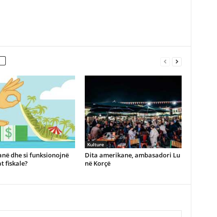
Kulture
anë dhe si funksionojnë
Dita amerikane, ambasadori Lu
t fiskale?
në Korçë