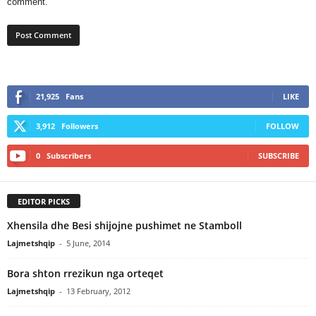
comment.
21,925
Fans
LIKE
3,912
Followers
FOLLOW
0
Subscribers
SUBSCRIBE
EDITOR PICKS
Xhensila dhe Besi shijojne pushimet ne Stamboll
Lajmetshqip
-
5 June, 2014
Bora shton rrezikun nga orteqet
Lajmetshqip
-
13 February, 2012