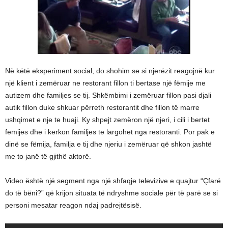
Në këtë eksperiment social, do shohim se si njerëzit reagojnë kur
një klient i zemëruar ne restorant fillon ti bertase një fëmije me
autizem dhe familjes se tij. Shkëmbimi i zemëruar fillon pasi djali
autik fillon duke shkuar përreth restorantit dhe fillon të marre
ushqimet e nje te huaji. Ky shpejt zemëron një njeri, i cili i bertet
femijes dhe i kerkon familjes te largohet nga restoranti. Por pak e
dinë se fëmija, familja e tij dhe njeriu i zemëruar që shkon jashtë
me to janë të gjithë aktorë.
Video është një segment nga një shfaqje televizive e quajtur “Çfarë
do të bëni?” që krijon situata të ndryshme sociale për të parë se si
personi mesatar reagon ndaj padrejtësisë.