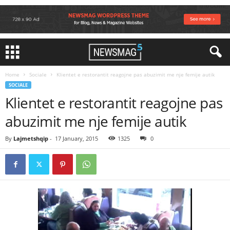
Home
Sociale
Klientet e restorantit reagojne pas abuzimit me nje femije autik
SOCIALE
Klientet e restorantit reagojne pas
abuzimit me nje femije autik
By
Lajmetshqip
-
17 January, 2015
1325
0