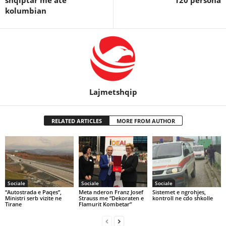
kolumbian
Lajmetshqip
RELATED ARTICLES
MORE FROM AUTHOR
Sociale
Sociale
Sociale
“Autostrada e Paqes”,
Meta nderon Franz Josef
Sistemet e ngrohjes,
Ministri serb vizite ne
Strauss me “Dekoraten e
kontroll ne cdo shkolle
Tirane
Flamurit Kombetar”