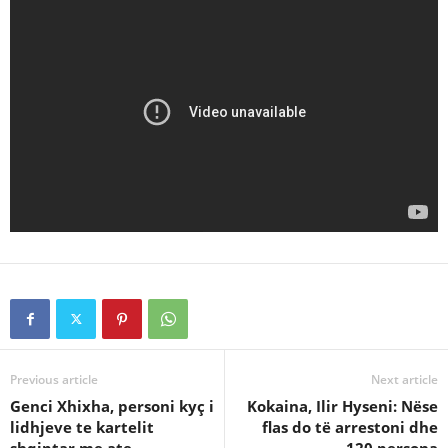
Previous article
Next article
Genci Xhixha, personi kyç i
Kokaina, Ilir Hyseni: Nëse
lidhjeve te kartelit
flas do të arrestoni dhe
shqiptar me ate
120 persona