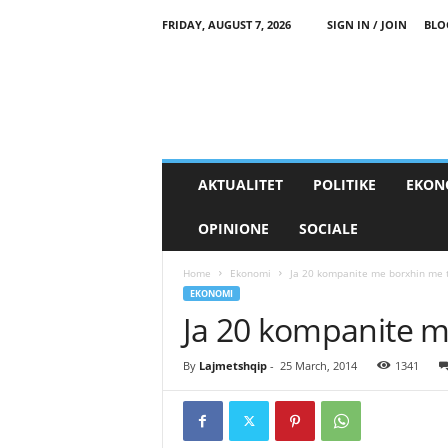
FRIDAY, AUGUST 7, 2026
SIGN IN / JOIN
BLO
AKTUALITET
POLITIKE
EKON
OPINIONE
SOCIALE
Home
Ekonomi
Ja 20 kompanite me borxhin me
EKONOMI
Ja 20 kompanite 
By
Lajmetshqip
-
25 March, 2014
1341