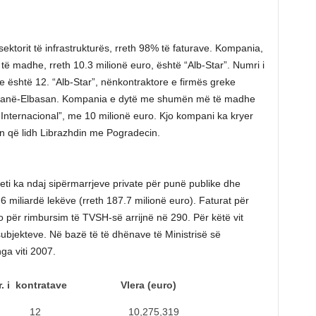
ktorit të infrastrukturës, rreth 98% të faturave. Kompania,
 të madhe, rreth 10.3 milionë euro, është “Alb-Star”. Numri i
e është 12. “Alb-Star”, nënkontraktore e firmës greke
Tiranë-Elbasan. Kompania e dytë me shumën më të madhe
st Internacional”, me 10 milionë euro. Kjo kompani ka kryer
n që lidh Librazhdin me Pogradecin.
eti ka ndaj sipërmarrjeve private për punë publike dhe
.6 miliardë lekëve (rreth 187.7 milionë euro). Faturat për
o për rimbursim të TVSH-së arrijnë në 290. Për këtë vit
subjekteve. Në bazë të të dhënave të Ministrisë së
ga viti 2007.
ratave Vlera (euro)
2 10,275,319