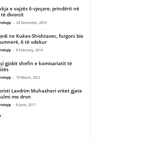
kja e vajzës 6-vjeçare, prindërit në
 të divorcit
tshqip
-
24 December, 2010
jedi ne Kukes-Shishtavec, furgoni bie
umnerë, 6 të vdekur
tshqip
-
8 February, 2014
çi gjobit shefin e komisariatit të
izës
tshqip
-
19 March, 2012
oristi Lavdrim Muhaxheri vritet gjate
sulmi me dron
tshqip
-
8 June, 2017