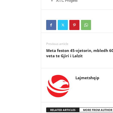
A.I.C Proge
Previous article
Meta feston 45-vjetorin, mbledh 6
veta te Gjiri i Lalzit
Lajmetshqip
RELATED ARTICLES
MORE FROM AUTHOR