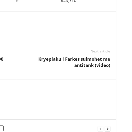
tti 9 943,710
Next article
00
Kryeplaku i Farkes sulmohet me
antitank (video)