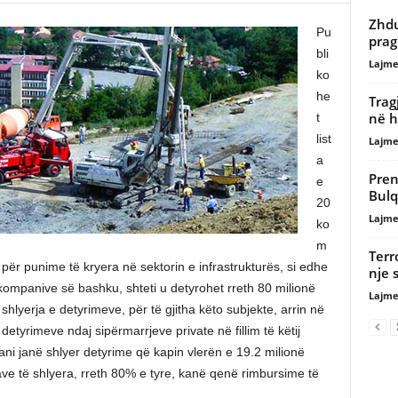
Zhdu
Pu
prag
bli
Lajme
ko
he
Trag
në h
t
list
Lajme
a
Pren
e
Bulq
20
Lajme
ko
m
Terr
për punime të kryera në sektorin e infrastrukturës, si edhe
nje 
ompanive së bashku, shteti u detyrohet rreth 80 milionë
Lajme
t shlyerja e detyrimeve, për të gjitha këto subjekte, arrin në
detyrimeve ndaj sipërmarrjeve private në fillim të këtij
ani janë shlyer detyrime që kapin vlerën e 19.2 milionë
ve të shlyera, rreth 80% e tyre, kanë qenë rimbursime të