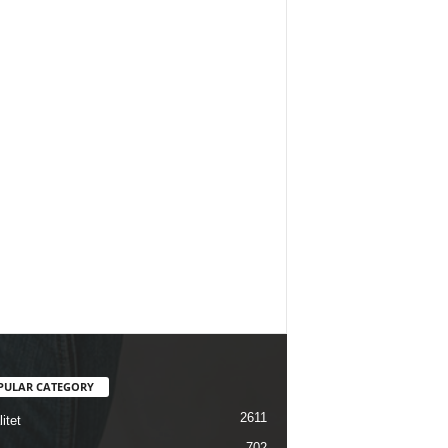
PULAR CATEGORY
2611
itet
702