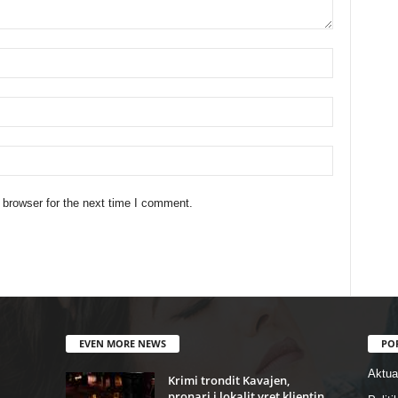
 browser for the next time I comment.
EVEN MORE NEWS
PO
Aktual
Krimi trondit Kavajen,
pronari i lokalit vret klientin