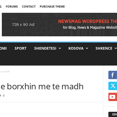
G
FORUMS
CONTACT
PURCHASE THEME
OMI
SPORT
SHENDETESI
KOSOVA
SHKENCE
 te madh
me borxhin me te madh
0
EDI