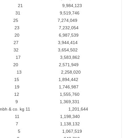
ernacional 21 9,984,123
sion 31 9,519,746
 7,274,049
m 23 7,232,054
0 6,987,539
27 3,944,414
3,654,502
ny 17 3,583,862
 2,571,949
eqin 13 2,258,020
 1,894,442
9 1,746,987
12 1,555,760
.a 9 1,369,331
iefbau gmbh & co. kg 11 1,201,644
11 1,198,340
 1,138,132
ksion 5 1,067,519