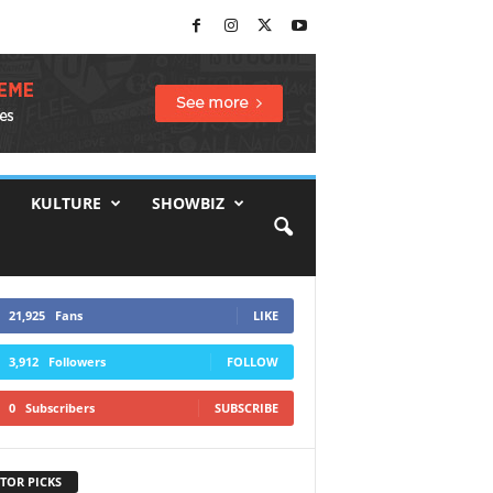
KULTURE
SHOWBIZ
21,925
Fans
LIKE
3,912
Followers
FOLLOW
0
Subscribers
SUBSCRIBE
TOR PICKS