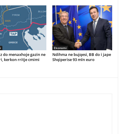
i
Ekonomi
z do menaxhoje gazin ne
Ndihma ne bujqesi, BB do i jape
i, kerkon rritje cmimi
Shqiperise 93 mln euro