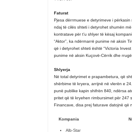
Faturat
Pjesa dërrmuese e detyrimeve i përkasin se
ndaj të cilës shteti i detyrohet shumën më
kontratave për t’u shlyer të kësaj kompani
“Aktor”, ka ndërmarrë punime në aksin 
që i detyrohet shteti është “Victoria Inve
punime në aksin Kuçovë-Cërrik dhe rrugë
Shlyerja
Në total detyrimet e prapambetura, që sht
shërbime të kryera, arrijnë në vlerën e 24
punë publike kapin shifrën 840, ndërsa at
pritet që të kryehen rimbursimet për 247 
Financave, disa prej faturave datojnë që n
Kompania Nr. i kont
Alb-Star 1