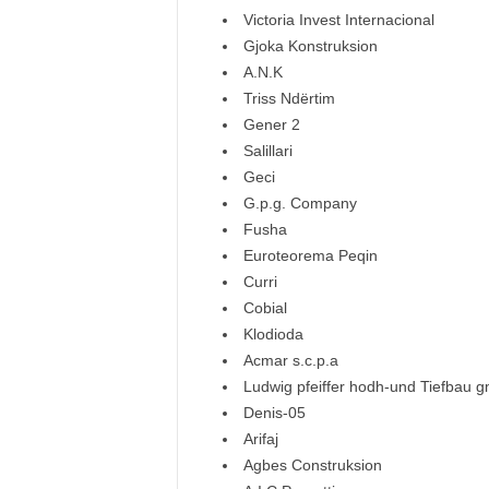
Victoria Invest Int
Gjoka Konstruk
A.N.K 25
Triss Ndërti
Gener 2 2
Salillari 
Geci 32 
G.p.g. Compa
Fusha 20
Euroteorema P
Curri 15
Cobial 1
Klodioda 
Acmar s.c.p
Ludwig pfeiffer hodh-und T
Denis-05 
Arifaj 7
Agbes Constru