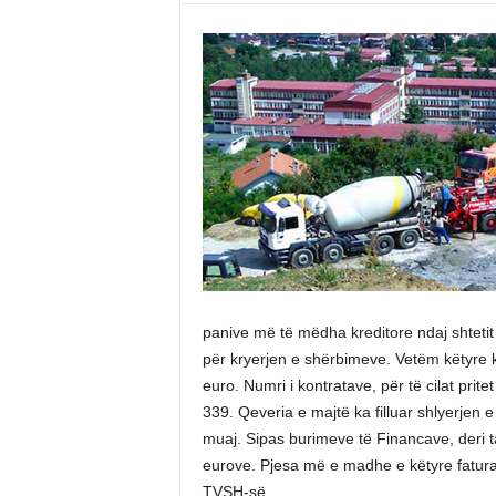
panive më të mëdha kreditore ndaj shtetit 
për kryerjen e shërbimeve. Vetëm këtyre k
euro. Numri i kontratave, për të cilat prite
339. Qeveria e majtë ka filluar shlyerjen e 
muaj. Sipas burimeve të Financave, deri t
eurove. Pjesa më e madhe e këtyre fatura
TVSH-së.