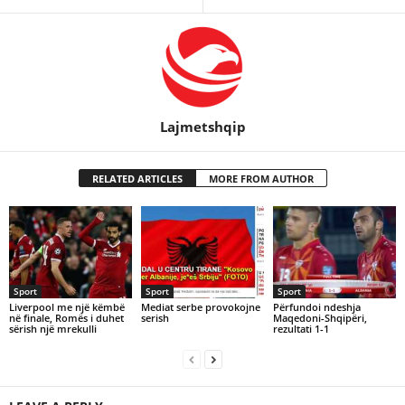
Lajmetshqip
RELATED ARTICLES
MORE FROM AUTHOR
Sport
Sport
Sport
Liverpool me një këmbë
Mediat serbe provokojne
Përfundoi ndeshja
në finale, Romës i duhet
serish
Maqedoni-Shqipëri,
sërish një mrekulli
rezultati 1-1