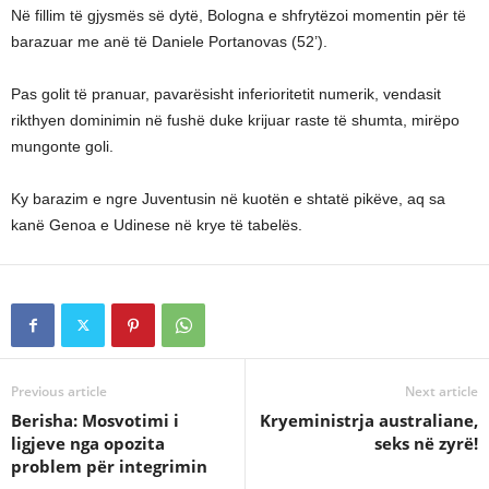
Në fillim të gjysmës së dytë, Bologna e shfrytëzoi momentin për të
barazuar me anë të Daniele Portanovas (52’).
Pas golit të pranuar, pavarësisht inferioritetit numerik, vendasit
rikthyen dominimin në fushë duke krijuar raste të shumta, mirëpo
mungonte goli.
Ky barazim e ngre Juventusin në kuotën e shtatë pikëve, aq sa
kanë Genoa e Udinese në krye të tabelës.
Previous article
Next article
Berisha: Mosvotimi i
Kryeministrja australiane,
ligjeve nga opozita
seks në zyrë!
problem për integrimin