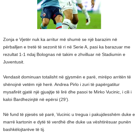
Zonja e Vjetër nuk ka arritur më shumë se një barazim në
përballjen e tretë të sezonit të ri në Serie A, pasi ka barazuar me
rezultat 1-1 ndaj Bolognas në takim e zhvilluar në Stadiumin e
Juventusit.
Vendasit dominuan totalisht në gjysmën e parë, mirëpo arritën të
shënojnë vetëm një herë. Andrea Pirlo i zuri të papërgatitur
mysafirët gjatë një gjuajtje të lirë dhe pasoi te Mirko Vucinic, i cili i
kaloi Bardhezinjtë në epërsi (29’).
Në fund të pjesës së parë, Vucinic u tregua i pakujdesshëm duke e
marrë kartonin e dytë të verdhë dhe duke ua vështirësuar punën
bashkëlojtarëve të tij.