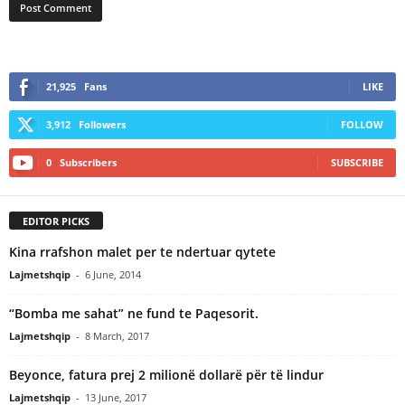
21,925
Fans
LIKE
3,912
Followers
FOLLOW
0
Subscribers
SUBSCRIBE
EDITOR PICKS
Kina rrafshon malet per te ndertuar qytete
Lajmetshqip
-
6 June, 2014
“Bomba me sahat” ne fund te Paqesorit.
Lajmetshqip
-
8 March, 2017
Beyonce, fatura prej 2 milionë dollarë për të lindur
Lajmetshqip
-
13 June, 2017