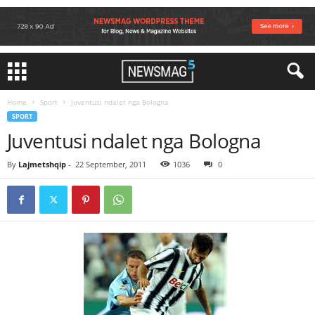
Home
Sport
Juventusi ndalet nga Bologna
SPORT
Juventusi ndalet nga Bologna
By
Lajmetshqip
-
22 September, 2011
1036
0