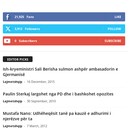
21,925
Fans
LIKE
3,912
Followers
FOLLOW
0
Subscribers
SUBSCRIBE
EDITOR PICKS
Ish-kryeministri Sali Berisha sulmon ashpër ambasadorin e
Gjermanisë
Lajmetshqip
-
16 December, 2015
Paulin Sterkaj largohet nga PD dhe i bashkohet opozites
Lajmetshqip
-
30 September, 2010
Mustafa Nano: Udhëheqësit tanë pa kauzë e adhurimi i
njerëzve për ta
Lajmetshqip
-
7 March, 2012