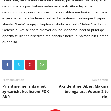
Ndërkohë, në sheshin Perla në Bahrein, protestuesit vazhdojnë të
qëndrojnë aty pasi kaluan natën në shesh. Ata u lejuan të
qëndronin nga princi I kurorës, ndërsa ushtria me tanket dhe mjetet
e tjera të rënda e ka lënë sheshin. Protestuesit dëshirojnë t’i japin
sheshit “Perla” të njëjtin kuptim simbolik si sheshi “Tahrir “në Kajro.
Qetësia duket se është rikthyer disi në Manama, ndërsa pritet që
opozita të ulet në bisedime me princin Sheikhun Salman bin Hamad
al-Khalifa.
Previous article
Next article
Prishtinë, nënshkruhet
Aksident ne Diber: Makina
zyrtarisht koalicioni PDK-
bie nga ura. Vdesin 2 te
AKR
rinj