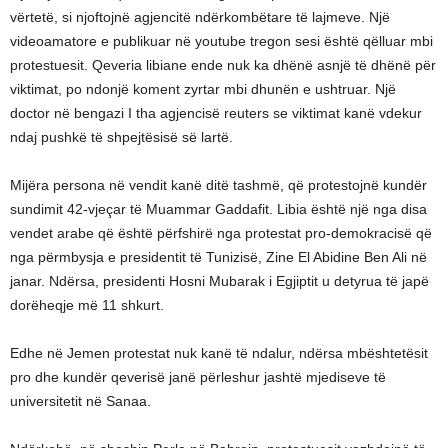
vërtetë, si njoftojnë agjencitë ndërkombëtare të lajmeve. Një
videoamatore e publikuar në youtube tregon sesi është qëlluar mbi
protestuesit. Qeveria libiane ende nuk ka dhënë asnjë të dhënë për
viktimat, po ndonjë koment zyrtar mbi dhunën e ushtruar. Një
doctor në bengazi I tha agjencisë reuters se viktimat kanë vdekur
ndaj pushkë të shpejtësisë së lartë.
Mijëra persona në vendit kanë ditë tashmë, që protestojnë kundër
sundimit 42-vjeçar të Muammar Gaddafit. Libia është një nga disa
vendet arabe që është përfshirë nga protestat pro-demokracisë që
nga përmbysja e presidentit të Tunizisë, Zine El Abidine Ben Ali në
janar. Ndërsa, presidenti Hosni Mubarak i Egjiptit u detyrua të japë
dorëheqje më 11 shkurt.
Edhe në Jemen protestat nuk kanë të ndalur, ndërsa mbështetësit
pro dhe kundër qeverisë janë përleshur jashtë mjediseve të
universitetit në Sanaa.