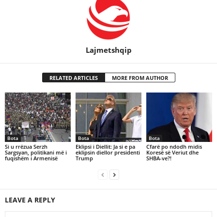
Lajmetshqip
RELATED ARTICLES
MORE FROM AUTHOR
Bota
Bota
Bota
Si u rrëzua Serzh
Eklipsi i Diellit: Ja si e pa
Cfarë po ndodh midis
Sargsyan, politikani më i
eklipsin diellor presidenti
Koresë së Veriut dhe
fuqishëm i Armenisë
Trump
SHBA-ve?!
LEAVE A REPLY