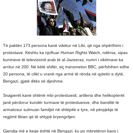
Të paktën 173 persona kanë vdekur në Libi, që nga shpërthimi i
protestave. Kështu ka njoftuar Human Rights Watch, ndërsa, sipas
burimeve të televizionit arab të al-Jazeeras, numri i viktimave ka
arritur në 200. Në këtë shifër, siç transmeton BBC, përfshihen edhe
20 persona, të cilët u vranë nga armë të rënda në qytetin e dytë,
Bengazi, gjatë ditës së djeshme.
Snajperët kanë shtënë mbi protestuesit, artileria dhe helikopterët
janë përdorur kundër turmave të protestuesve, dhe banditë të
armatosur sulmuan familjet në shtëpitë e tyre, në përpjekje të
regjimit libian që të shtypë kryengritjen.
Gjendja më e keqe është në Bengazi, ku po mbretëron kaos i