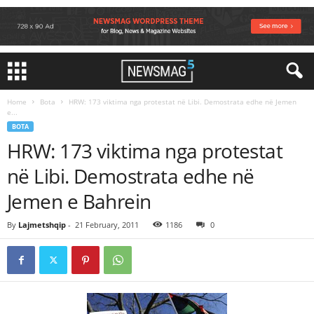
Home
Bota
HRW: 173 viktima nga protestat në Libi. Demostrata edhe në Jemen
e...
BOTA
HRW: 173 viktima nga protestat
në Libi. Demostrata edhe në
Jemen e Bahrein
By
Lajmetshqip
-
21 February, 2011
1186
0