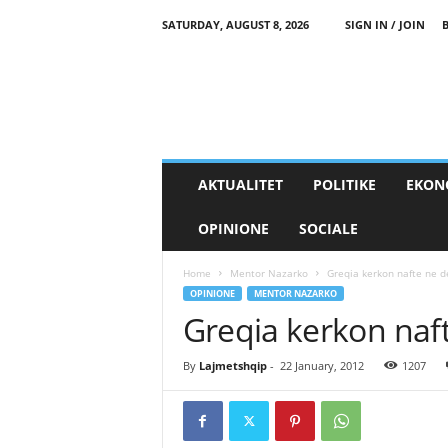
SATURDAY, AUGUST 8, 2026
SIGN IN / JOIN
AKTUALITET
POLITIKE
EKON
OPINIONE
SOCIALE
Home
Mentor Nazarko
Greqia kerkon nafte ne d
OPINIONE
MENTOR NAZARKO
Greqia kerkon naft
By
Lajmetshqip
-
22 January, 2012
1207