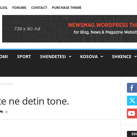
BLOG
FORUMS
CONTACT
PURCHASE THEME
OMI
SPORT
SHENDETESI
KOSOVA
SHKENCE
etin tone.
e ne detin tone.
0
EDI