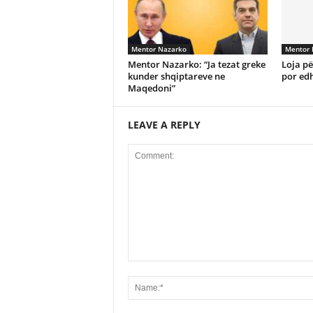
Mentor Nazarko
Mentor 
Mentor Nazarko: “Ja tezat greke
Loja pë
kunder shqiptareve ne
por ed
Maqedoni”
LEAVE A REPLY