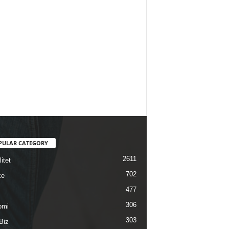
PULAR CATEGORY
2611
itet
702
ke
477
306
omi
303
Biz