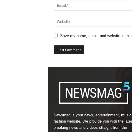
Save my name, email, and website in this
Newsmag is your news, entertainment, music
fashion website. We provide you with the late
breaking news and videos straight from the