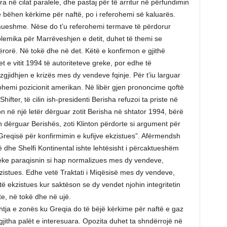
a në cilat paralele, dhe pastaj për të arritur në përfundimin
të bëhen kërkime për naftë, po i referohemi së kaluarës.
mueshme. Nëse do t’u referohemi termave të përdorur
polemika për Marrëveshjen e detit, duhet të themi se
ërorë. Në tokë dhe në det. Këtë e konfirmon e gjithë
e vitit 1994 të autoriteteve greke, por edhe të
gjidhjen e krizës mes dy vendeve fqinje. Për t’iu larguar
rohemi pozicionit amerikan. Në libër gjen prononcime qoftë
Shifter, të cilin ish-presidenti Berisha refuzoi ta priste në
on në një letër dërguar zotit Berisha në shtator 1994, bërë
n dërguar Berishës, zoti Klinton përdorte si argument për
reqisë për konfirmimin e kufijve ekzistues”. Afërmendsh
rë dhe Shelfi Kontinental ishte lehtësisht i përcaktueshëm
 greke paraqisnin si hap normalizues mes dy vendeve,
zistues. Edhe vetë Traktati i Miqësisë mes dy vendeve,
të ekzistues kur saktëson se dy vendet njohin integritetin
tonte, në tokë dhe në ujë.
htja e zonës ku Greqia do të bëjë kërkime për naftë e gaz
jitha palët e interesuara. Opozita duhet ta shndërrojë në