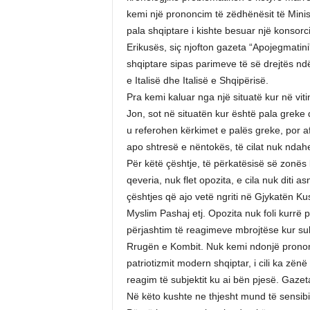
kemi një prononcim të zëdhënësit të Minis
pala shqiptare i kishte besuar një konsor
Erikusës, siç njofton gazeta “Apojegmatini
shqiptare sipas parimeve të së drejtës n
e Italisë dhe Italisë e Shqipërisë.
Pra kemi kaluar nga një situatë kur në vit
Jon, sot në situatën kur është pala greke
u referohen kërkimet e palës greke, por a
apo shtresë e nëntokës, të cilat nuk ndahe
Për këtë çështje, të përkatësisë së zonës 
qeveria, nuk flet opozita, e cila nuk diti a
çështjes që ajo vetë ngriti në Gjykatën Ku
Myslim Pashaj etj. Opozita nuk foli kurrë p
përjashtim të reagimeve mbrojtëse kur su
Rrugën e Kombit. Nuk kemi ndonjë prononci
patriotizmit modern shqiptar, i cili ka zën
reagim të subjektit ku ai bën pjesë. Gaze
Në këto kushte ne thjesht mund të sensib