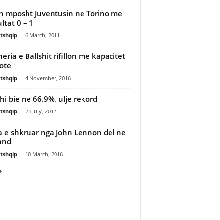
n mposht Juventusin ne Torino me
ultat 0 – 1
tshqip
-
6 March, 2011
neria e Ballshit rifillon me kapacitet
lote
tshqip
-
4 November, 2016
hi bie ne 66.9%, ulje rekord
tshqip
-
23 July, 2017
a e shkruar nga John Lennon del ne
and
tshqip
-
10 March, 2016