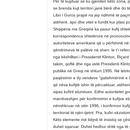
Për të kuptuar se ku gjenden këto zona, pr
se brenda kujt territori janë bërë dhe do 
Libri i Goros prapë na jep ndihmë të paç
atëherë, apo dhe vitet e fundit kur plasi 
Shqipëria me Greqinë ka pasur kufij shtet
korrespondenca shtetërore në prononcimet 
autoriteteve amerikane që u përfshinë në z
qëndrimeve të palëve në sherr, le t’i refe
nga këshilltari i Presidentit Klinton, Riçard 
takim, qoftë dhe nga vetë Presidenti Klint
publike në Greqi në shkurt 1995. Në letrë
paqësimin e dy vendeve “gatishmërinë e G
që nëse kufijtë ishin të përcaktuar, atëhe
sipas kufirit ekzistues. Edhe autoritetet
marrëveshjen për konfirmimin e kufijve ek
nënshkruar në vitin 1996, i konfirmon kufij
territorial të njëri-tjetrit. Pra, kufiri ekzis
Këto elemente më bëjnë të insistoj se çës
duhet sqaruar. Duhet hedhur dritë nga të g