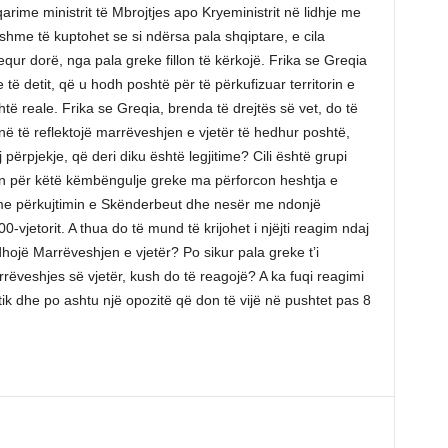
arime ministrit të Mbrojtjes apo Kryeministrit në lidhje me
hme të kuptohet se si ndërsa pala shqiptare, e cila
equr dorë, nga pala greke fillon të kërkojë. Frika se Greqia
ë detit, që u hodh poshtë për të përkufizuar territorin e
htë reale. Frika se Greqia, brenda të drejtës së vet, do të
në të reflektojë marrëveshjen e vjetër të hedhur poshtë,
përpjekje, që deri diku është legjitime? Cili është grupi
kën për këtë këmbëngulje greke ma përforcon heshtja e
t me përkujtimin e Skënderbeut dhe nesër me ndonjë
0-vjetorit. A thua do të mund të krijohet i njëjti reagim ndaj
hojë Marrëveshjen e vjetër? Po sikur pala greke t’i
rëveshjes së vjetër, kush do të reagojë? A ka fuqi reagimi
litik dhe po ashtu një opozitë që don të vijë në pushtet pas 8