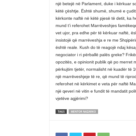
një betejë në Parlament, duke i kërkuar sq
këtë çështje. Është shumë, shumë e çudits
kërkonte naftë në këtë pjesë të detit, ka h
mund t’i referohet Marrëveshjes famëkeqe t
vet ujor, pra edhe për të kërkuar naftë, ës
insistojë që marrëveshja e re me Shqipëri
është reale. Kush do të reagojë ndaj kësaj 
negociator i ri përballë palës greke? Fri
opozitës, e opinionit publik që po merre
përkujtim tjetër, normalisht në kuadër të 10
një marrëveshjeje të re, që mund të riprod
referohet në kërkimet e veta për naftë Mar
një qeveri në vitin e fundit të mandatit po
vjetëve agjërimi?
TAGS
MENTOR NAZARKO