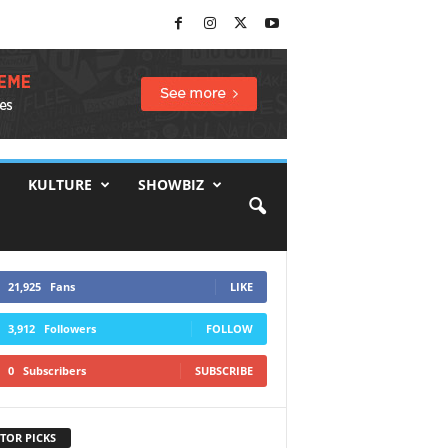
KULTURE
SHOWBIZ
21,925
Fans
LIKE
3,912
Followers
FOLLOW
0
Subscribers
SUBSCRIBE
TOR PICKS