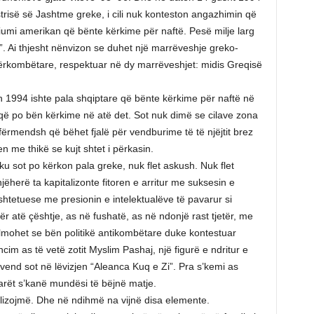
trisë së Jashtme greke, i cili nuk konteston angazhimin që
ciumi amerikan që bënte kërkime për naftë. Pesë milje larg
”. Ai thjesht nënvizon se duhet një marrëveshje greko-
dërkombëtare, respektuar në dy marrëveshjet: midis Greqisë
in 1994 ishte pala shqiptare që bënte kërkime për naftë në
 që po bën kërkime në atë det. Sot nuk dimë se cilave zona
fërmendsh që bëhet fjalë për vendburime të të njëjtit brez
n me thikë se kujt shtet i përkasin.
ku sot po kërkon pala greke, nuk flet askush. Nuk flet
snjëherë ta kapitalizonte fitoren e arritur me suksesin e
shtetuese me presionin e intelektualëve të pavarur si
ër atë çështje, as në fushatë, as në ndonjë rast tjetër, me
lmohet se bën politikë antikombëtare duke kontestuar
m as të vetë zotit Myslim Pashaj, një figurë e ndritur e
ë vend sot në lëvizjen “Aleanca Kuq e Zi”. Pra s’kemi as
tarët s’kanë mundësi të bëjnë matje.
ilizojmë. Dhe në ndihmë na vijnë disa elemente.