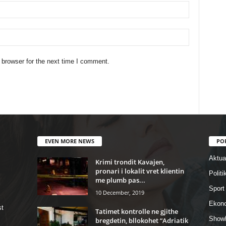
 browser for the next time I comment.
EVEN MORE NEWS
PO
Aktual
Krimi trondit Kavajen,
pronari i lokalit vret klientin
Politi
me plumb pas...
Sport
10 December, 2019
Ekon
st
Tatimet kontrolle ne gjithe
Show
bregdetin, bllokohet “Adriatik