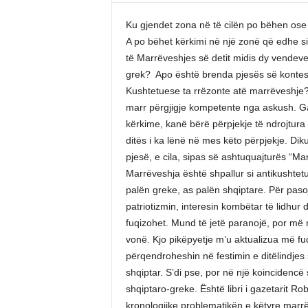
Ku gjendet zona në të cilën po bëhen ose
A po bëhet kërkimi në një zonë që edhe sip
të Marrëveshjes së detit midis dy vendeve,
grek? Apo është brenda pjesës së kontes
Kushtetuese ta rrëzonte atë marrëveshje
marr përgjigje kompetente nga askush. Ga
kërkime, kanë bërë përpjekje të ndrojtura p
ditës i ka lënë në mes këto përpjekje. Di
pjesë, e cila, sipas së ashtuquajturës “Ma
Marrëveshja është shpallur si antikushtet
palën greke, as palën shqiptare. Për paso
patriotizmin, interesin kombëtar të lidhur
fuqizohet. Mund të jetë paranojë, por më m
vonë. Kjo pikëpyetje m’u aktualizua më fu
përqendroheshin në festimin e ditëlindjes së
shqiptar. S’di pse, por në një koincidencë 
shqiptaro-greke. Është libri i gazetarit Rob
kronologjike problematikën e këtyre marr