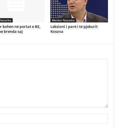
Nazarko
Mentor Nazarko
r kohën në portat e BE,
Leksioni i parë i të pjekurit
he brenda saj
Kosova