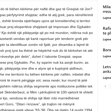
Mila
 do të bëhen kërkime për naftë dhe gaz të Greqisë në Jon?
rrez
as përfytyrimit shqiptar, edhe të atij grek, para nënshkrimit
Lajme
 është brenda sipërfaqes ujore që konsiderohej si territor
tuar prej ekspertëve shqiptarë që imponuan dhe Gjykatën
Rafi
te p
? Kjo është një pikëpyetje që po më mundon, ndërsa nuk po
zetarët vendas që kanë raportuar për tenderin grek për
Lajme
ër ta identifikuar zonën në fjalë, por dinamika e lajmit të
Borx
kush prej tyre ka thënë se hëpërhë nuk do të kërkohet në atë
Lajme
rrëveshje për detin”, duhet t’i takonte Greqisë, sepse
uese prej Gjykatës. Por, ky sqarim nuk ka asnjë burim, as
Letr
jë, pikëpyetja ime dhe e atyre që e kuptojnë atdheun,
ank
 dhe me territorin ku bëhen kërkime për naftën, mbetet dhe
Lajme
irë të marrë përgjigje sot, sesa nesër, kur mund të jetë
qishëm ndërsa shihja segmente apo institucione politike tek
 Skënderbeut, si fillim i përkujtimit të 100-vjetorit të shtetit
si kjo, vendosa të shihja një libër mbi marrëdhëniet
ert Goro, “Ditari i krizave”, që trajton në mënyrë
ëdhënieve gjatë viteve ‘93-‘96. Dhe në datën 14 gusht 1994