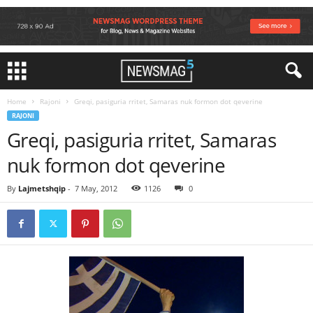
Home
Rajoni
Greqi, pasiguria rritet, Samaras nuk formon dot qeverine
RAJONI
Greqi, pasiguria rritet, Samaras
nuk formon dot qeverine
By
Lajmetshqip
-
7 May, 2012
1126
0