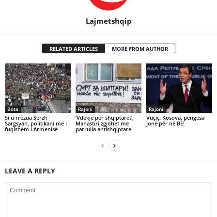
Lajmetshqip
RELATED ARTICLES
MORE FROM AUTHOR
Bota
Rajoni
Rajoni
Si u rrëzua Serzh
‘Vdekje për shqiptarët’,
Vuçiç: Kosova, pengesa
Sargsyan, politikani më i
Manastiri zgjohet me
jonë për në BE!
fuqishëm i Armenisë
parrulla antishqiptare
LEAVE A REPLY