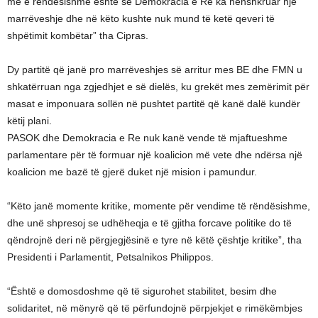
më e rëndësishme është se Demokracia e Re ka nënshkruar një
marrëveshje dhe në këto kushte nuk mund të ketë qeveri të
shpëtimit kombëtar” tha Cipras.
Dy partitë që janë pro marrëveshjes së arritur mes BE dhe FMN u
shkatërruan nga zgjedhjet e së dielës, ku grekët mes zemërimit për
masat e imponuara sollën në pushtet partitë që kanë dalë kundër
këtij plani.
PASOK dhe Demokracia e Re nuk kanë vende të mjaftueshme
parlamentare për të formuar një koalicion më vete dhe ndërsa një
koalicion me bazë të gjerë duket një mision i pamundur.
“Këto janë momente kritike, momente për vendime të rëndësishme,
dhe unë shpresoj se udhëheqja e të gjitha forcave politike do të
qëndrojnë deri në përgjegjësinë e tyre në këtë çështje kritike”, tha
Presidenti i Parlamentit, Petsalnikos Philippos.
“Është e domosdoshme që të sigurohet stabilitet, besim dhe
solidaritet, në mënyrë që të përfundojnë përpjekjet e rimëkëmbjes