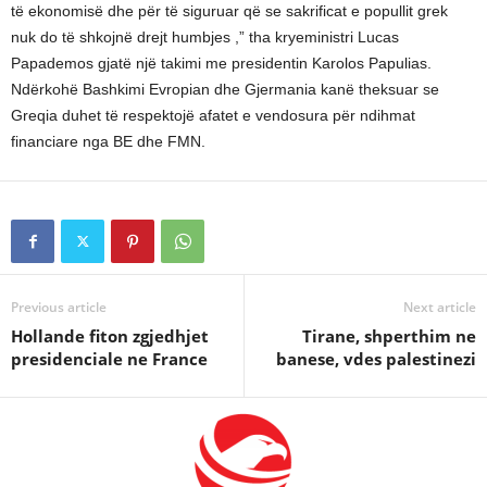
të ekonomisë dhe për të siguruar që se sakrificat e popullit grek
nuk do të shkojnë drejt humbjes ,” tha kryeministri Lucas
Papademos gjatë një takimi me presidentin Karolos Papulias.
Ndërkohë Bashkimi Evropian dhe Gjermania kanë theksuar se
Greqia duhet të respektojë afatet e vendosura për ndihmat
financiare nga BE dhe FMN.
Previous article
Next article
Hollande fiton zgjedhjet
Tirane, shperthim ne
presidenciale ne France
banese, vdes palestinezi