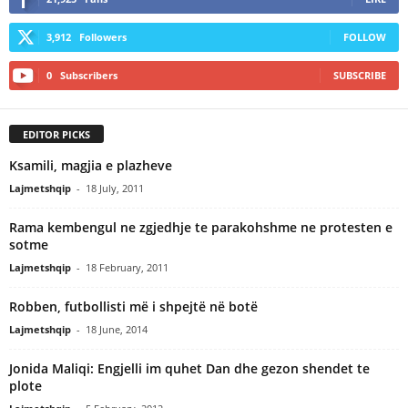
3,912
Followers
FOLLOW
0
Subscribers
SUBSCRIBE
EDITOR PICKS
Ksamili, magjia e plazheve
Lajmetshqip
-
18 July, 2011
Rama kembengul ne zgjedhje te parakohshme ne protesten e
sotme
Lajmetshqip
-
18 February, 2011
Robben, futbollisti më i shpejtë në botë
Lajmetshqip
-
18 June, 2014
Jonida Maliqi: Engjelli im quhet Dan dhe gezon shendet te
plote