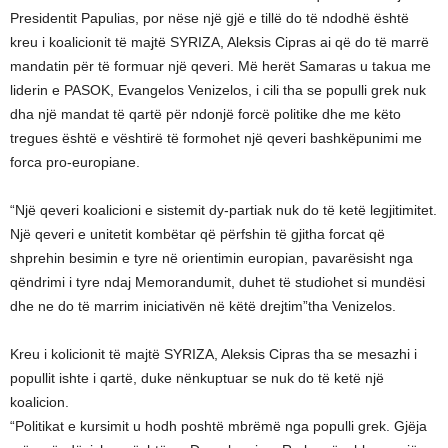
Presidentit Papulias, por nëse një gjë e tillë do të ndodhë është
kreu i koalicionit të majtë SYRIZA, Aleksis Cipras ai që do të marrë
mandatin për të formuar një qeveri. Më herët Samaras u takua me
liderin e PASOK, Evangelos Venizelos, i cili tha se populli grek nuk
dha një mandat të qartë për ndonjë forcë politike dhe me këto
tregues është e vështirë të formohet një qeveri bashkëpunimi me
forca pro-europiane.
“Një qeveri koalicioni e sistemit dy-partiak nuk do të ketë legjitimitet.
Një qeveri e unitetit kombëtar që përfshin të gjitha forcat që
shprehin besimin e tyre në orientimin europian, pavarësisht nga
qëndrimi i tyre ndaj Memorandumit, duhet të studiohet si mundësi
dhe ne do të marrim iniciativën në këtë drejtim”tha Venizelos.
Kreu i kolicionit të majtë SYRIZA, Aleksis Cipras tha se mesazhi i
popullit ishte i qartë, duke nënkuptuar se nuk do të ketë një
koalicion.
“Politikat e kursimit u hodh poshtë mbrëmë nga populli grek. Gjëja