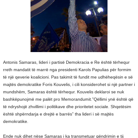
Antonis Samaras, lideri i partisë Demokracia e Re është tërhequr
rreth mandatit të marrë nga presidenti Karols Papulias për formim
të një qeverie koalicioni. Pas takimit të fundit me udhëheqësin e së
majtës demokratike Foris Kouvelis, i cili konsiderohet si një partner i
mundshëm, Samaras është tërhequr. Kouvelis deklaroi se nuk
bashkëpunojmë me palët pro Memorandumit.”Qëllimi ynë është që
të ndryshojë zhvillimi i politikave dhe prioritetet sociale. Shqetësim
është shpërndarja e drejtë e barrës” tha lideri i së majtës
demokratike.
Ende nuk dihet nëse Samaras i ka transmetuar qëndrimin e tij