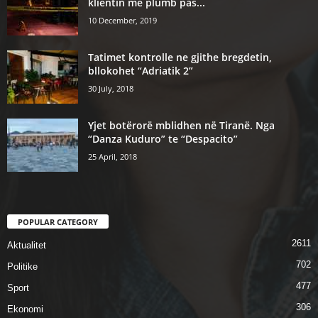
klientin me plumb pas...
10 December, 2019
Tatimet kontrolle ne gjithe bregdetin,
bllokohet “Adriatik 2”
30 July, 2018
Yjet botërorë mblidhen në Tiranë. Nga
“Danza Kuduro” te “Despacito”
25 April, 2018
POPULAR CATEGORY
2611
Aktualitet
702
Politike
477
Sport
306
Ekonomi