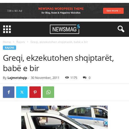
Home
Rajoni
Greqi, ekzekutohen shqiptarët, babë e bir
RAJONI
Greqi, ekzekutohen shqiptarët,
babë e bir
By
Lajmetshqip
-
30 November, 2011
1175
0