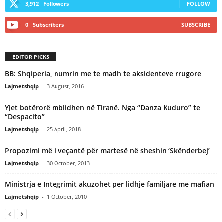
3,912
Followers
FOLLOW
0
Subscribers
SUBSCRIBE
EDITOR PICKS
BB: Shqiperia, numrin me te madh te aksidenteve rrugore
Lajmetshqip
-
3 August, 2016
Yjet botërorë mblidhen në Tiranë. Nga “Danza Kuduro” te
“Despacito”
Lajmetshqip
-
25 April, 2018
Propozimi më i veçantë për martesë në sheshin ‘Skënderbej’
Lajmetshqip
-
30 October, 2013
Ministrja e Integrimit akuzohet per lidhje familjare me mafian
Lajmetshqip
-
1 October, 2010