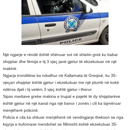
Një ngjarje e rëndë është shënuar sot në shtetin grek ku babai
shqiptar dhe fëmija e tij 3 vjeç janë gjetur të ekzekutuar në një
makinë.
Ngjarja tronditëse ka ndodhur në Kallamata të Greqisë, ku 35-
vjeçari shqiptar është gjetur i ekzekutuar me një plumb në kokë
ndërsa djali i tij vetëm 3 vjeç është gjetur i therur.
Sipas mediave greke makina e trupat e pajetë të dy shqiptarëve
është gjetur në një kanal nga një banor i zonës i cili ka lajmëruar
menjëherë policinë.
Policia e cila ka shkuar menjëherë në vendngjarje thekson se nga
kqyrja e kufomave mendohet se fillimisht është ekzekutuar 35-