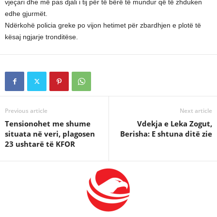
vjeçari dhe më pas djali i tij për të bërë të mundur që të zhduken
edhe gjurmët.
Ndërkohë policia greke po vijon hetimet për zbardhjen e plotë të
kësaj ngjarje tronditëse.
Previous article
Next article
Tensionohet me shume
Vdekja e Leka Zogut,
situata në veri, plagosen
Berisha: E shtuna ditë zie
23 ushtarë të KFOR