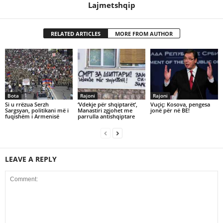
Lajmetshqip
RELATED ARTICLES
MORE FROM AUTHOR
Bota
Rajoni
Rajoni
Si u rrëzua Serzh
‘Vdekje për shqiptarët’,
Vuçiç: Kosova, pengesa
Sargsyan, politikani më i
Manastiri zgjohet me
jonë për në BE!
fuqishëm i Armenisë
parrulla antishqiptare
LEAVE A REPLY